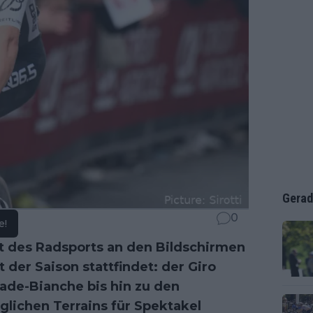
Gerad
0
e!
lt des Radsports an den Bildschirmen
 der Saison stattfindet: der Giro
trade-Bianche bis hin zu den
glichen Terrains für Spektakel