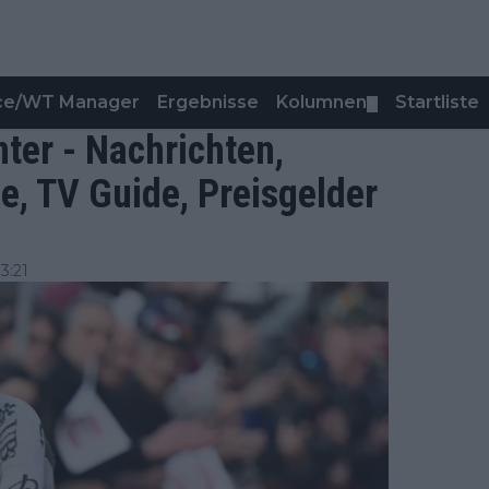
nce/WT Manager
Ergebnisse
Kolumnen
Startliste
▼
nter - Nachrichten,
ile, TV Guide, Preisgelder
3:21