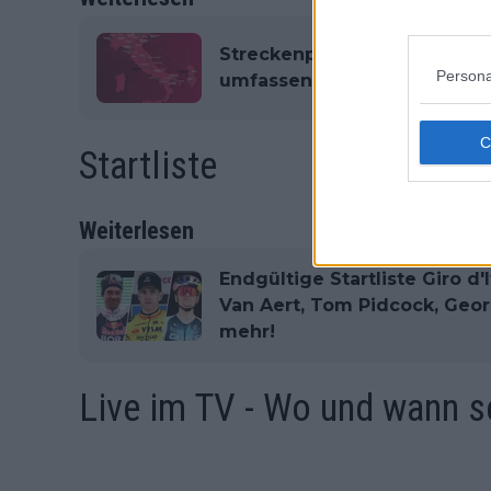
Streckenprofil und Route des
Persona
umfassendste Etappenprofil
Startliste
Weiterlesen
Endgültige Startliste Giro d'
Van Aert, Tom Pidcock, Geor
mehr!
Live im TV - Wo und wann s