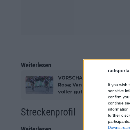
Weiterlesen
radsportak
VORSCHAU | Giro d'Italia 20
Rosa; Van Aert und Pedersen
If you wish 
sensitive in
voller guter Rennen vor uns
confirm you
continue se
Streckenprofil
information 
further disc
participants
Downstream 
Weiterlesen