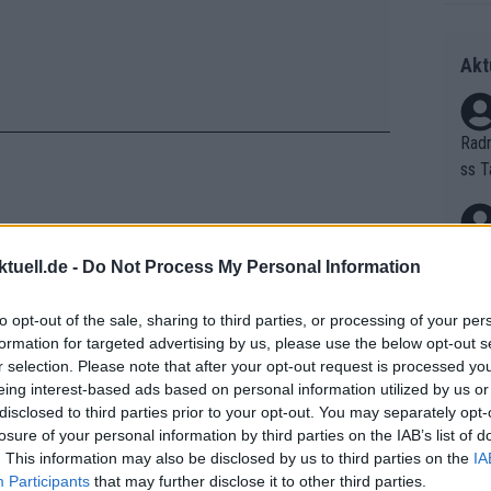
Akt
Radr
ss T
onen
as g
Erfo
Mich
tuell.de -
Do Not Process My Personal Information
Zeic
Gest
25 - Roglic gegen Ayuso um
et. 
 für Ciclamino; und 21 Tage
to opt-out of the sale, sharing to third parties, or processing of your per
formation for targeted advertising by us, please use the below opt-out s
Auf 
r selection. Please note that after your opt-out request is processed y
eing interest-based ads based on personal information utilized by us or
V?
disclosed to third parties prior to your opt-out. You may separately opt-
losure of your personal information by third parties on the IAB’s list of
. This information may also be disclosed by us to third parties on the
IA
Bori
Participants
that may further disclose it to other third parties.