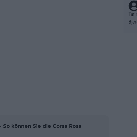
Tut 
Bjer
oten
ne "
meis
chte
r de
bst 
5 - So können Sie die Corsa Rosa