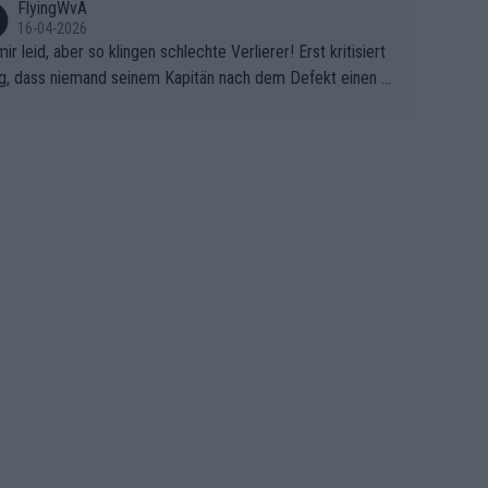
FlyingWvA
16-04-2026
mir leid, aber so klingen schlechte Verlierer! Erst kritisiert
g, dass niemand seinem Kapitän nach dem Defekt einen r
 Teppich ausrollt. Dann schimpft Pogacar selber über sei
Shimano-Schubkarre", ehe Morgado denkt, dass der Welt
ter mit einem platten Reifen ins Velodrome einfuhr. Schle
r Stil!!! Insbesondere, wenn man sich die Rennsituation vo
m Defekt anschaut - wer andern eine Grube gräbt, fällt sel
hinein.