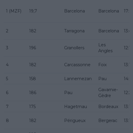
1 (MZF)
19,7
Barcelona
Barcelona
17:0
2
182
Tarragona
Barcelona
13:4
Les
3
196
Granollers
12:1
Angles
4
182
Carcassonne
Foix
13:1
5
158
Lannemezan
Pau
14:0
Gavarnie-
6
186
Pau
12:2
Gèdre
7
175
Hagetmau
Bordeaux
13:15
8
182
Périgueux
Bergerac
13:15