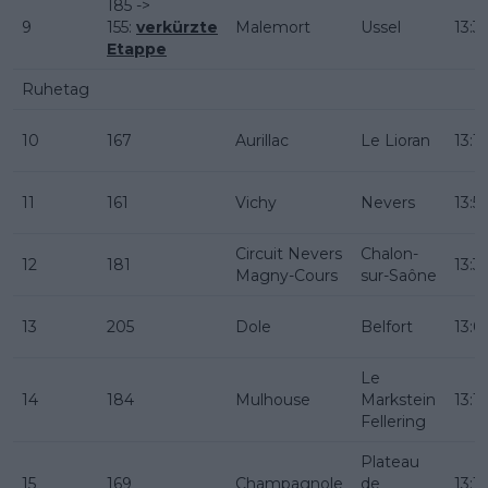
185 ->
9
155:
verkürzte
Malemort
Ussel
13:3
Etappe
Ruhetag
10
167
Aurillac
Le Lioran
13:1
11
161
Vichy
Nevers
13:5
Circuit Nevers
Chalon-
12
181
13:3
Magny-Cours
sur-Saône
13
205
Dole
Belfort
13:0
Le
14
184
Mulhouse
Markstein
13:1
Fellering
Plateau
15
169
Champagnole
de
13:1