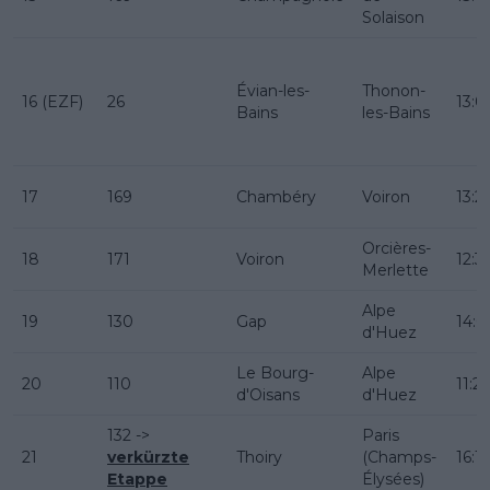
Solaison
Évian-les-
Thonon-
16 (EZF)
26
13:0
Bains
les-Bains
17
169
Chambéry
Voiron
13:2
Orcières-
18
171
Voiron
12:3
Merlette
Alpe
19
130
Gap
14:0
d'Huez
Le Bourg-
Alpe
20
110
11:2
d'Oisans
d'Huez
132 ->
Paris
21
verkürzte
Thoiry
(Champs-
16:15
Etappe
Élysées)