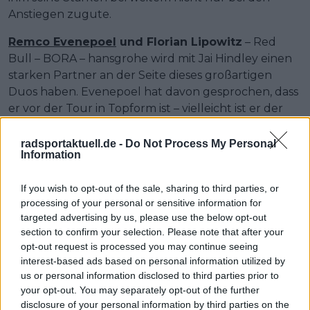
Anstiegen zugute.
Remco Evenepoel
und Florian Lipowitz
– Red
Bull – BORA – hansgrohe wird mit Jai Hindley einen
starken Partner an der Seite dieses großartigen
Duos haben. Evenepoel hat davon gesprochen, dass
er vor der Tour in Topform ist – vielleicht ist er der
Fahrer mit der zielstrebigsten Vorbereitung. Auf
seinem Niveau von 2024 ist er ein sicherer
radsportaktuell.de -
Do Not Process My Personal
Information
Podiumskandidat oder sogar mehr, da sein
Leistungsniveau in den Anstiegen extrem hoch sein
If you wish to opt-out of the sale, sharing to third parties, or
kann und er einfach ein unglaublich vielseitiger
processing of your personal or sensitive information for
Fahrer ist, dem auf jedem Terrain nur Pogacar das
targeted advertising by us, please use the below opt-out
Wasser reichen kann. Er könnte am Start sogar der
section to confirm your selection. Please note that after your
mental frischeste sein, da er seit Mai kein Rennen
opt-out request is processed you may continue seeing
mehr gefahren ist und durch das Training die
interest-based ads based on personal information utilized by
„perfekte“ Vorbereitung in den Beinen hat.
us or personal information disclosed to third parties prior to
your opt-out. You may separately opt-out of the further
Hinter ihm steht Lipowitz, ein Fahrer, der das genaue
disclosure of your personal information by third parties on the