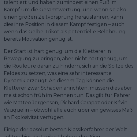
talentiert und haben zumindest einen Fuß im
Kampf um die Gesamtwertung, und wenn sie also
einen großen Zeitvorsprung herausfahren, kann
dies ihre Position in diesem Kampf festigen – auch
wenn das Gelbe Trikot als potenzielle Belohnung
bereits Motivation genug ist.
Der Start ist hart genug, um die Kletterer in
Bewegung zu bringen, aber nicht hart genug, um
die Rouleure daran zu hindern, sich an die Spitze des
Feldes zu setzen, was eine sehr interessante
Dynamik erzeugt. An diesem Tag können die
Kletterer zwar Schaden anrichten, müssen dies aber
meist schon früh im Rennen tun. Das gilt für Fahrer
wie Matteo Jorgenson, Richard Carapaz oder Kévin
Vauquelin – obwohl alle auch über ein gewisses Maß
an Explosivität verfügen.
Einige der absolut besten Klassikerfahrer der Welt
sollten hier die Freiheit haben, den Sieg