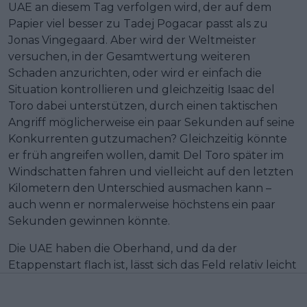
UAE an diesem Tag verfolgen wird, der auf dem
Papier viel besser zu Tadej Pogacar passt als zu
Jonas Vingegaard. Aber wird der Weltmeister
versuchen, in der Gesamtwertung weiteren
Schaden anzurichten, oder wird er einfach die
Situation kontrollieren und gleichzeitig Isaac del
Toro dabei unterstützen, durch einen taktischen
Angriff möglicherweise ein paar Sekunden auf seine
Konkurrenten gutzumachen? Gleichzeitig könnte
er früh angreifen wollen, damit Del Toro später im
Windschatten fahren und vielleicht auf den letzten
Kilometern den Unterschied ausmachen kann –
auch wenn er normalerweise höchstens ein paar
Sekunden gewinnen könnte.
Die UAE haben die Oberhand, und da der
Etappenstart flach ist, lässt sich das Feld relativ leicht
kontrollieren. Visma wird nicht jagen, Red Bull wird
nicht jagen, Decathlon wird nicht jagen … Unter