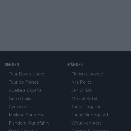
RENNEN
MÄNNER
Tour Down Under
Florian Lipowitz
Tour de France
Nils Politt
Vuelta a España
Jan Ullrich
Giro d'Italia
Marcel Kittel
Cyclocross
Tadej Pogacar
Mailand-Sanremo
Jonas Vingegaard
Flandern-Rundfahrt
Wout van Aert