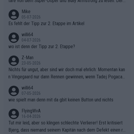
tare von dem Super-Doper und Bully Armstrong zu lesen. Der
Typ ist so was von daneben. Er kann seine Meinung haben, abe
Mike
r die gehört nicht in dieses Medium!
05-07-2026
Es fehlt der Tipp zur 2. Etappe im Artikel
willi64
04-07-2026
wo ist denn der Tipp zur 2. Etappe?
Z-Man
23-05-2026
Nichts für ungut, aber sind wir doch mal ehrlich: Momentan kan
n Vingegaard nur dann Rennen gewinnen, wenn Tadej Pogacar
nicht mitfährt!!!
willi64
07-05-2026
wie spielt man denn mit da gbit keinen Button und nichts
FlyingWvA
16-04-2026
Tut mir leid, aber so klingen schlechte Verlierer! Erst kritisiert
Bjerg, dass niemand seinem Kapitän nach dem Defekt einen ro