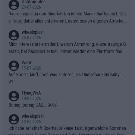
Schtrampler
29-07-2026
Radrennsport in den Rundfahrten ist ein Mannschaftssport. Das
s Tadej dabei alles unternimmt, nebst seinen eigenen Ambition
en, gegenüber seinen Helfern Solidarität zu zeigen und so das
wheelsplash
ganze Team auch mental stark zu machen und konkret am Erf
26-07-2026
olg teilzuhaben, ist ihm ganz hoch anzurechnen. Das ist ein Zei
Mich interessiert ernsthaft, warum Armstrong, diese traurige G
chen weit über den Radsport hinaus.
estalt, bei Radsport aktuell immer wieder eine Plattform finde
t. Könnte mir die Redaktion diese Frage beantworten?
Wurm
15-07-2026
Auf Sport1 läuft noch was anderes, als Dumpfbackenreality T
V?
FlyingWvA
14-07-2026
Boring, boring UAE... 🥱😴
wheelsplash
13-07-2026
Ich habe ernsthaft überhaupt keine Lust, irgenwelche Kommen