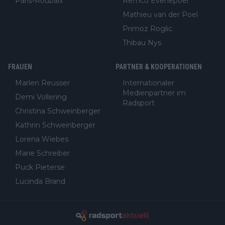
Paris-Roubaix
Remco Evenepoel
Mathieu van der Poel
Primoz Roglic
Thibau Nys
FRAUEN
PARTNER & KOOPERATIONEN
Marlen Reusser
Internationaler
Medienpartner im
Demi Vollering
Radsport
Christina Schweinberger
Kathrin Schweinberger
Lorena Wiebes
Marie Schreiber
Puck Pieterse
Lucinda Brand