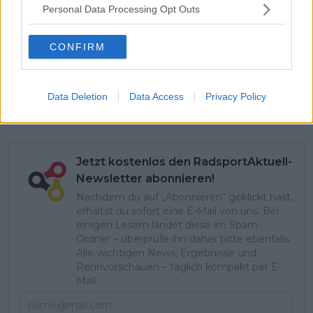
Personal Data Processing Opt Outs
CONFIRM
Data Deletion
Data Access
Privacy Policy
A post shared by TNT Sports Cycling (@tntsportscycling)
Jetzt kostenlos den RadsportAktuell-
Newsletter abonnieren!
Nachdem du auf „Abonnieren“ geklickt hast,
erhältst du sofort eine E-Mail von uns. Bei
einigen Lesern landet diese im Spam-
Ordner – überprüfe ihn daher bitte ebenfalls.
Alle wichtigen News, Ergebnisse und
Rennvorschauen – täglich kompakt per E-
Mail.