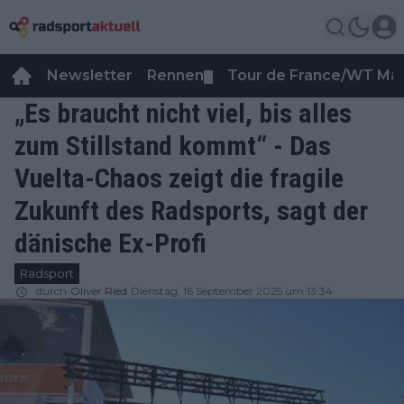
Newsletter
Rennen
Tour de France/WT Ma
▼
„Es braucht nicht viel, bis alles
zum Stillstand kommt“ - Das
Vuelta-Chaos zeigt die fragile
Zukunft des Radsports, sagt der
dänische Ex-Profi
Radsport
durch
Oliver Ried
Dienstag, 16 September 2025 um 13:34