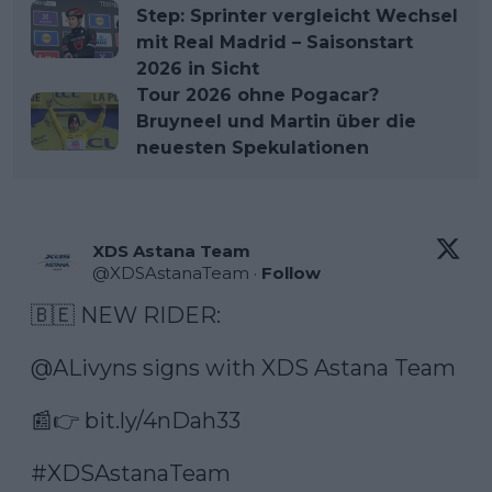
Step: Sprinter vergleicht Wechsel
mit Real Madrid – Saisonstart
2026 in Sicht
Tour 2026 ohne Pogacar?
Bruyneel und Martin über die
neuesten Spekulationen
XDS Astana Team
@
XDSAstanaTeam
·
Follow
🇧🇪 NEW RIDER:

@ALivyns
 signs with XDS Astana Team

📰👉 
bit.ly/4nDah33
#XDSAstanaTeam