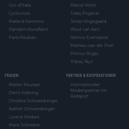
Giro d'Italia
Marcel Kittel
Cyclocross
Tadej Pogacar
Mailand-Sanremo
Jonas Vingegaard
Flandern-Rundfahrt
Wout van Aert
Paris-Roubaix
Remco Evenepoel
Mathieu van der Poel
Primoz Roglic
Thibau Nys
FRAUEN
PARTNER & KOOPERATIONEN
Marlen Reusser
Internationaler
Medienpartner im
Demi Vollering
Radsport
Christina Schweinberger
Kathrin Schweinberger
Lorena Wiebes
Marie Schreiber