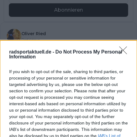
Abonnieren
Oliver Ried
Redakteur
Oliver Ried ist seit Anfang 2025 Redakteur bei
radsportaktuell.de -
Do Not Process My Personal
Radsportaktuell.de. Er berichtet dort über den
Information
professionellen Radsport und begleitet das Geschehen
von der WorldTour bis zu wichtigen nationalen und
internationalen Rennen. Sein Schwerpunkt liegt auf
If you wish to opt-out of the sale, sharing to third parties, or
aktuellen Rennberichten, Einordnungen und
processing of your personal or sensitive information for
Hintergrundtexten, mit denen er sportliche
targeted advertising by us, please use the below opt-out
Entwicklungen im Peloton verständlich und präzise
section to confirm your selection. Please note that after your
erklärt. Bei großen Renntagen arbeitet er zudem mit
opt-out request is processed you may continue seeing
Live-Formaten, um das Geschehen fortlaufend zu
interest-based ads based on personal information utilized by
dokumentieren und zeitnah einzuordnen.
us or personal information disclosed to third parties prior to
Oliver ist in Würzburg stationiert. Neben seiner
your opt-out. You may separately opt-out of the further
redaktionellen Arbeit ist er sportlich selbst aktiv und
disclosure of your personal information by third parties on the
bringt dadurch zusätzliche Praxisnähe in seine
IAB’s list of downstream participants. This information may
Berichterstattung ein. Er studiert Grundschullehramt und
also be disclosed by us to third parties on the
IAB’s List of