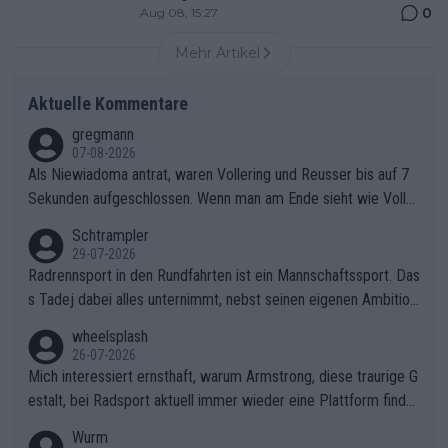
0
Aug 08, 15:27
Mehr Artikel
Aktuelle Kommentare
gregmann
07-08-2026
Als Niewiadoma antrat, waren Vollering und Reusser bis auf 7
Sekunden aufgeschlossen. Wenn man am Ende sieht wie Voller
ing Reusser hat stehen lassen, ist es unverständlich, wieso Voll
Schtrampler
ering die 7 Sekunden zu Niewiadoma nicht geschlossen hat un
29-07-2026
d den Abstand hat anwachsen lassen. Ein schwerer taktischer
Radrennsport in den Rundfahrten ist ein Mannschaftssport. Das
Fehler, der den Tour Sieg kosten wird.Diese Beobachtung trifft
s Tadej dabei alles unternimmt, nebst seinen eigenen Ambition
den taktischen Kern dieser dramatischen Etappe perfekt. Die
en, gegenüber seinen Helfern Solidarität zu zeigen und so das
wheelsplash
Zögerlichkeit von Demi Vollering in diesem Moment war das e
ganze Team auch mental stark zu machen und konkret am Erf
26-07-2026
ntscheidende Puzzleteil, das Katarzyna Niewiadoma die Tür z
olg teilzuhaben, ist ihm ganz hoch anzurechnen. Das ist ein Zei
Mich interessiert ernsthaft, warum Armstrong, diese traurige G
um Gelben Trikot geöffnet hat.Das taktische Dilemma am Mon
chen weit über den Radsport hinaus.
estalt, bei Radsport aktuell immer wieder eine Plattform finde
t VentouxDie psychologische Falle: Vollering spekulierte in die
t. Könnte mir die Redaktion diese Frage beantworten?
Wurm
ser Phase darauf, dass Marlen Reusser im Gelben Trikot die N