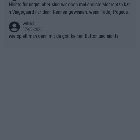
Nichts für ungut, aber sind wir doch mal ehrlich: Momentan kan
ichtung Nizza. Niewiadoma hat psychologisch Oberwasser, ab
n Vingegaard nur dann Rennen gewinnen, wenn Tadej Pogacar
er SD Worx und Vollering müssen jetzt All-In gehen. (gregman
nicht mitfährt!!!
n)
willi64
07-05-2026
wie spielt man denn mit da gbit keinen Button und nichts