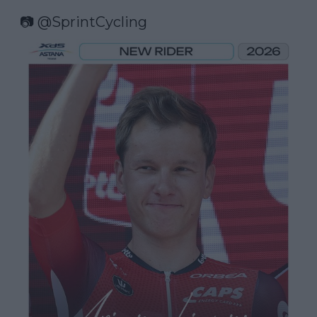
📷 
@SprintCycling