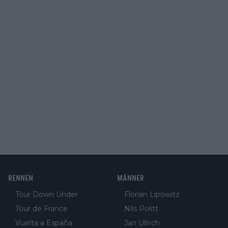
RENNEN
MÄNNER
Tour Down Under
Florian Lipowitz
Tour de France
Nils Politt
Vuelta a España
Jan Ullrich