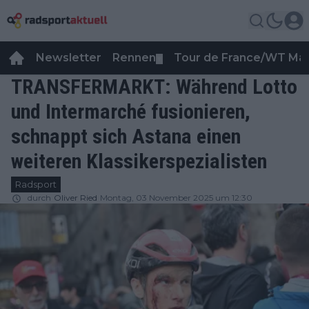
Newsletter
Rennen
Tour de France/WT Ma
▼
TRANSFERMARKT: Während Lotto
und Intermarché fusionieren,
schnappt sich Astana einen
weiteren Klassikerspezialisten
Radsport
durch
Oliver Ried
Montag, 03 November 2025 um 12:30