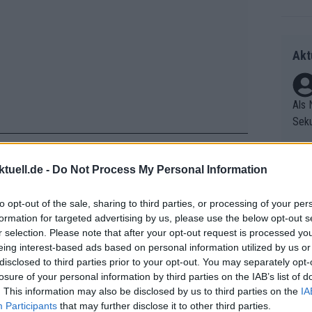
Akt
Als 
Seku
ring
olle
tuell.de -
Do Not Process My Personal Information
und 
Radr
er F
ss T
 von 2:37 Minuten auf Gigante in die
to opt-out of the sale, sharing to third parties, or processing of your per
riff
onen
formation for targeted advertising by us, please use the below opt-out s
Die 
f dem dritten Gesamtrang mit 3:18
as g
r selection. Please note that after your opt-out request is processed y
as e
Erfo
sprung auf Niewiadoma. Cedrine
Mich
eing interest-based ads based on personal information utilized by us or
ür z
Zeic
rigkeiten eine starke Leistung auf dem
Gest
disclosed to third parties prior to your opt-out. You may separately opt-
Mont
losure of your personal information by third parties on the IAB’s list of
et. 
 5. Gesamtrang, 4:11 Minuten hinter
n di
. This information may also be disclosed by us to third parties on the
IA
die 
Participants
that may further disclose it to other third parties.