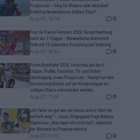
Prognosen – Sieg für Wiebes oder attackiert
Vollering Niewiadomas Gelbes Trikot?
0
Aug 07, 18:09
Tour de France Femmes 2026: Gesamtwertung
nach der 7. Etappe – Niewiadoma übernimmt
Gelb mit 15 Sekunden Vorsprung auf Vollering
0
Aug 07, 18:34
Polen-Rundfahrt 2026: Vorschau auf die 6.
Etappe, Profile, Favoriten, TV- und Online-
Übertragung sowie Prognosen – Kampf um den
Gesamtsieg könnte auf der Königsetappe im
völligen Chaos entschieden werden
0
Aug 07, 17:45
„Ich fahre so gut wie nie zuvor, und er fährt mir
einfach weg“ – Jonas Vingegaard fragt Mattias
Skjelmose: ‚Was kann ich noch tun?‘, während
der Abstand zu Pogacar wächst
0
Aug 07, 11:30