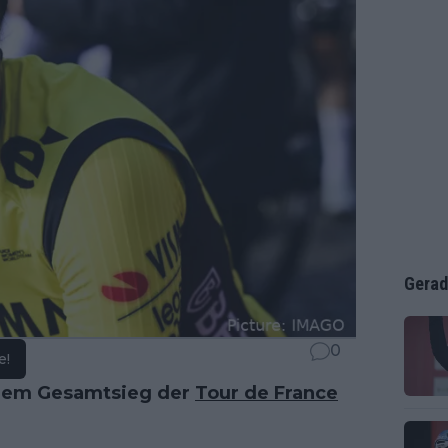
Gerad
0
e!
 dem Gesamtsieg der
Tour de France