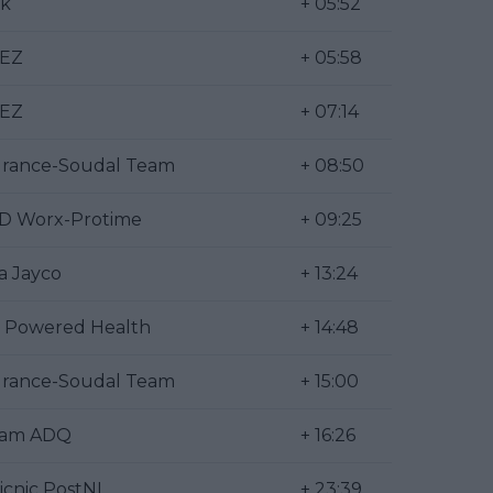
ek
+ 05:52
UEZ
+ 05:58
UEZ
+ 07:14
urance-Soudal Team
+ 08:50
D Worx-Protime
+ 09:25
la Jayco
+ 13:24
Powered Health
+ 14:48
urance-Soudal Team
+ 15:00
eam ADQ
+ 16:26
icnic PostNL
+ 23:39