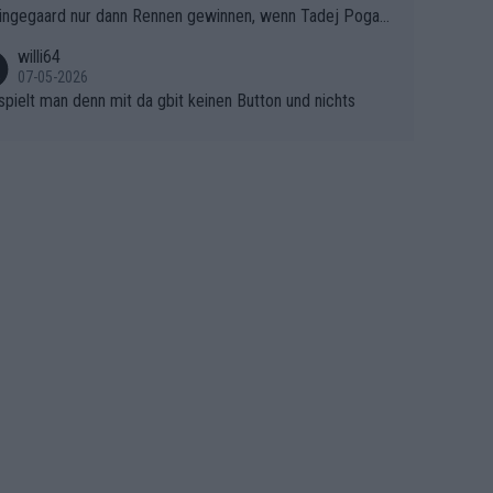
ingegaard nur dann Rennen gewinnen, wenn Tadej Pogaca
asser, aber SD Worx und Vollering müssen jetzt All-In ge
ht mitfährt!!!
 (gregmann)
willi64
07-05-2026
spielt man denn mit da gbit keinen Button und nichts