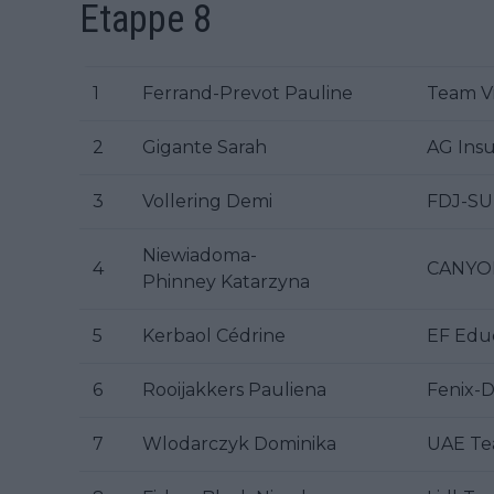
Etappe 8
1
Ferrand-Prevot Pauline
Team Vi
2
Gigante Sarah
AG Ins
3
Vollering Demi
FDJ-S
Niewiadoma-
4
CANYON
Phinney Katarzyna
5
Kerbaol Cédrine
EF Edu
6
Rooijakkers Pauliena
Fenix-
7
Wlodarczyk Dominika
UAE T