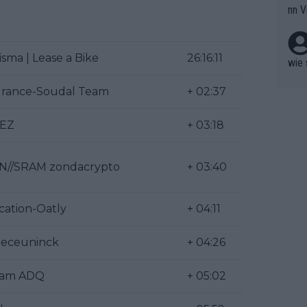
nn V
berw
r nic
hen.
sma | Lease a Bike
26:16:11
wie 
urance-Soudal Team
+ 02:37
UEZ
+ 03:18
//SRAM zondacrypto
+ 03:40
cation-Oatly
+ 04:11
Deceuninck
+ 04:26
eam ADQ
+ 05:02