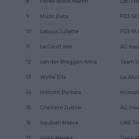
8
Fisher-Black Niamh
Lidl-Tr
9
Muzic Evita
FDJ-S
10
Labous Juliette
FDJ-S
11
Le Court Kim
AG Ins
12
van der Breggen Anna
Team S
13
Wyllie Ella
Liv AlU
14
Malcotti Barbara
Human 
15
Ghekiere Justine
AG Ins
16
Squiban Maeva
UAE T
17
Vinke Nienke
Team P