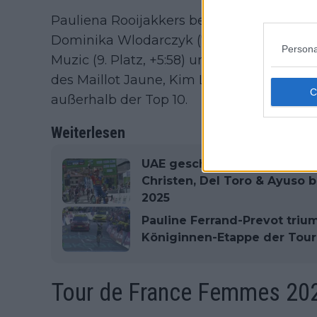
Pauliena Rooijakkers belegt Platz 6 mit 
Dominika Wlodarczyk (7. Platz, +5:02), Niam
Persona
Muzic (9. Platz, +5:58) und Juliette Labous 
des Maillot Jaune, Kim Le Court, liegt nun
außerhalb der Top 10.
Weiterlesen
UAE geschlagen! Giulio Cicc
Christen, Del Toro & Ayuso b
2025
Pauline Ferrand-Prevot triu
Königinnen-Etappe der Tou
Tour de France Femmes 20