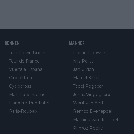
RENNEN
MÄNNER
Tour Down Under
Florian Lipowitz
Tour de France
Nils Politt
Vuelta a España
Jan Ullrich
Giro d'Italia
Marcel Kittel
Cyclocross
Tadej Pogacar
Mailand-Sanremo
Jonas Vingegaard
Flandern-Rundfahrt
Wout van Aert
Paris-Roubaix
Remco Evenepoel
Mathieu van der Poel
Primoz Roglic