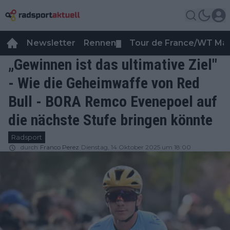
Newsletter
Rennen
Tour de France/WT Ma
▼
„Gewinnen ist das ultimative Ziel"
- Wie die Geheimwaffe von Red
Bull - BORA Remco Evenepoel auf
die nächste Stufe bringen könnte
Radsport
durch
Franco Perez
Dienstag, 14 Oktober 2025 um 18:00