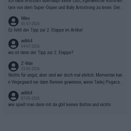
ollering die Initiative.Zu spätes Erwachen: Zu diesem Zeitpunkt
Ich habe ernsthaft überhaupt keine Lust, irgenwelche Kommen
war das Loch zu Niewiadoma bereits zu groß, um es im Allein
tare von dem Super-Doper und Bully Armstrong zu lesen. Der
gang auf den steilen Schlusskilometern noch einmal zu schließ
Typ ist so was von daneben. Er kann seine Meinung haben, abe
Mike
en.Teurer Sekundenpoker: Die Quittung sind nun 15 Sekunden
r die gehört nicht in dieses Medium!
05-07-2026
Rückstand im Gesamtklassement – ein Polster, das Niewiado
Es fehlt der Tipp zur 2. Etappe im Artikel
ma vor der Schlussetappe nach Nizza alle Trümpfe in die Hand
willi64
gibt. Diese Etappe wird sicher als der psychologische Wendep
04-07-2026
unkt dieser Tour in die Geschichte eingehen. Wenn man bei so
wo ist denn der Tipp zur 2. Etappe?
einem harten Aufstieg einmal den Moment verpasst und der K
onkurrentin die "zweite Luft" schenkt, ist der Schaden am Ber
Z-Man
23-05-2026
g kaum noch zu reparieren.Vor uns liegt nun das große Finale R
Nichts für ungut, aber sind wir doch mal ehrlich: Momentan kan
ichtung Nizza. Niewiadoma hat psychologisch Oberwasser, ab
n Vingegaard nur dann Rennen gewinnen, wenn Tadej Pogacar
er SD Worx und Vollering müssen jetzt All-In gehen. (gregman
nicht mitfährt!!!
n)
willi64
07-05-2026
wie spielt man denn mit da gbit keinen Button und nichts