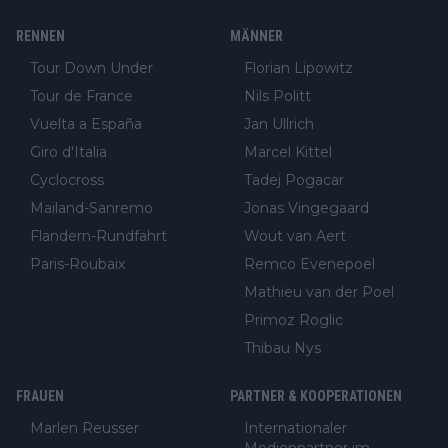
RENNEN
MÄNNER
Tour Down Under
Florian Lipowitz
Tour de France
Nils Politt
Vuelta a España
Jan Ullrich
Giro d'Italia
Marcel Kittel
Cyclocross
Tadej Pogacar
Mailand-Sanremo
Jonas Vingegaard
Flandern-Rundfahrt
Wout van Aert
Paris-Roubaix
Remco Evenepoel
Mathieu van der Poel
Primoz Roglic
Thibau Nys
FRAUEN
PARTNER & KOOPERATIONEN
Marlen Reusser
Internationaler
Medienpartner im