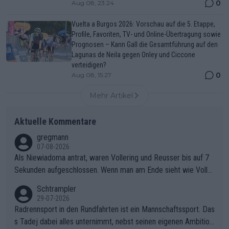
0
Aug 08, 23:24
Vuelta a Burgos 2026: Vorschau auf die 5. Etappe,
Profile, Favoriten, TV- und Online-Übertragung sowie
Prognosen – Kann Gall die Gesamtführung auf den
Lagunas de Neila gegen Onley und Ciccone
verteidigen?
0
Aug 08, 15:27
Mehr Artikel
Aktuelle Kommentare
gregmann
07-08-2026
Als Niewiadoma antrat, waren Vollering und Reusser bis auf 7
Sekunden aufgeschlossen. Wenn man am Ende sieht wie Voller
ing Reusser hat stehen lassen, ist es unverständlich, wieso Voll
Schtrampler
ering die 7 Sekunden zu Niewiadoma nicht geschlossen hat un
29-07-2026
d den Abstand hat anwachsen lassen. Ein schwerer taktischer
Radrennsport in den Rundfahrten ist ein Mannschaftssport. Das
Fehler, der den Tour Sieg kosten wird.Diese Beobachtung trifft
s Tadej dabei alles unternimmt, nebst seinen eigenen Ambition