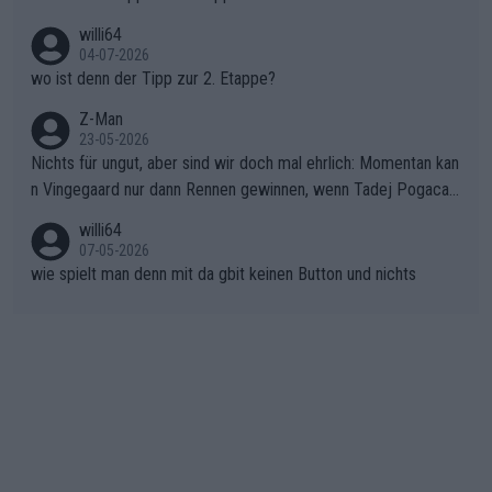
ma vor der Schlussetappe nach Nizza alle Trümpfe in die Hand
willi64
gibt. Diese Etappe wird sicher als der psychologische Wendep
04-07-2026
unkt dieser Tour in die Geschichte eingehen. Wenn man bei so
wo ist denn der Tipp zur 2. Etappe?
einem harten Aufstieg einmal den Moment verpasst und der K
onkurrentin die "zweite Luft" schenkt, ist der Schaden am Ber
Z-Man
23-05-2026
g kaum noch zu reparieren.Vor uns liegt nun das große Finale R
Nichts für ungut, aber sind wir doch mal ehrlich: Momentan kan
ichtung Nizza. Niewiadoma hat psychologisch Oberwasser, ab
n Vingegaard nur dann Rennen gewinnen, wenn Tadej Pogacar
er SD Worx und Vollering müssen jetzt All-In gehen. (gregman
nicht mitfährt!!!
n)
willi64
07-05-2026
wie spielt man denn mit da gbit keinen Button und nichts