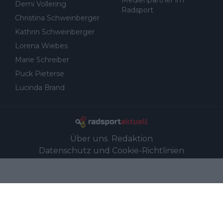
Demi Vollering
Radsport
Christina Schweinberger
Kathrin Schweinberger
Lorena Wiebes
Marie Schreiber
Puck Pieterse
Lucinda Brand
Über uns
Redaktion
Datenschutz und Cookie-Richtlinien
Ethik und Redaktion
Fakten Überprüfung
Korrekturrichtlinie
Eigentumsfinanzierungs- und Werbepolitik
Kontakt
Link-Partner
©
2026
Radsportaktuell.de
-
Alle Rechte vorbehalten