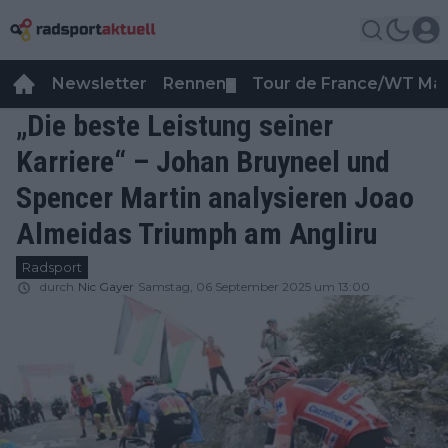
Newsletter
Rennen
Tour de France/WT Ma
▼
„Die beste Leistung seiner
Karriere“ – Johan Bruyneel und
Spencer Martin analysieren Joao
Almeidas Triumph am Angliru
Radsport
durch
Nic Gayer
Samstag, 06 September 2025 um 13:00