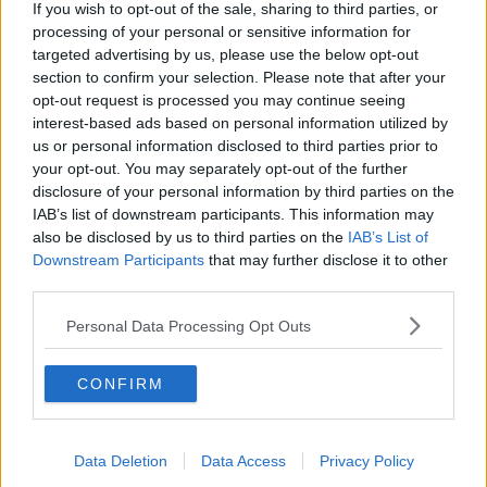
If you wish to opt-out of the sale, sharing to third parties, or
„jeder beobachtet das.“
processing of your personal or sensitive information for
targeted advertising by us, please use the below opt-out
Mads Pedersen baute seine Führung im
section to confirm your selection. Please note that after your
Punktetrikot weiter aus, indem er die
opt-out request is processed you may continue seeing
Zwischensprints gewann: „Jetzt führt er mit 192 zu
interest-based ads based on personal information utilized by
122 Punkten vor Vingegaard. Es sieht sehr gut aus
us or personal information disclosed to third parties prior to
für Pedersen.“ Auch das Duell um das Weiße Trikot
your opt-out. You may separately opt-out of the further
zwischen Pellizzari und Riccitello nahm Fahrt auf.
disclosure of your personal information by third parties on the
Pellizzari konnte auf den letzten 500 Metern Zeit
IAB’s list of downstream participants. This information may
also be disclosed by us to third parties on the
IAB’s List of
gutmachen, während Riccitello auf Platz sieben der
Downstream Participants
that may further disclose it to other
Gesamtwertung blieb.
third parties.
Ausblick auf Etappe 14
Personal Data Processing Opt Outs
Der Blick richtet sich auf den kommenden Tag: 136
CONFIRM
Kilometer mit über 4.000 Höhenmetern, darunter
ein zweigeteilter Anstieg – zehn Kilometer hügeliger
Powerpisten, gefolgt von sieben Kilometern mit fast
Data Deletion
Data Access
Privacy Policy