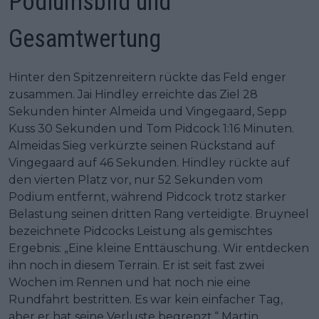
Podiumsbild und
Gesamtwertung
Hinter den Spitzenreitern rückte das Feld enger
zusammen. Jai Hindley erreichte das Ziel 28
Sekunden hinter Almeida und Vingegaard, Sepp
Kuss 30 Sekunden und Tom Pidcock 1:16 Minuten.
Almeidas Sieg verkürzte seinen Rückstand auf
Vingegaard auf 46 Sekunden. Hindley rückte auf
den vierten Platz vor, nur 52 Sekunden vom
Podium entfernt, während Pidcock trotz starker
Belastung seinen dritten Rang verteidigte. Bruyneel
bezeichnete Pidcocks Leistung als gemischtes
Ergebnis: „Eine kleine Enttäuschung. Wir entdecken
ihn noch in diesem Terrain. Er ist seit fast zwei
Wochen im Rennen und hat noch nie eine
Rundfahrt bestritten. Es war kein einfacher Tag,
aber er hat seine Verluste begrenzt.“ Martin