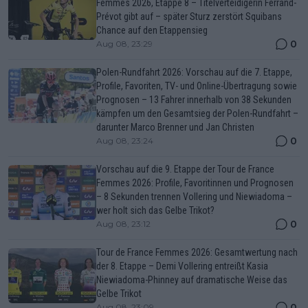
Femmes 2026, Etappe 8 – Titelverteidigerin Ferrand-
Prévot gibt auf – später Sturz zerstört Squibans
Chance auf den Etappensieg
0
Aug 08, 23:29
Polen-Rundfahrt 2026: Vorschau auf die 7. Etappe,
Profile, Favoriten, TV- und Online-Übertragung sowie
Prognosen – 13 Fahrer innerhalb von 38 Sekunden
kämpfen um den Gesamtsieg der Polen-Rundfahrt –
darunter Marco Brenner und Jan Christen
0
Aug 08, 23:24
Vorschau auf die 9. Etappe der Tour de France
Femmes 2026: Profile, Favoritinnen und Prognosen
– 8 Sekunden trennen Vollering und Niewiadoma –
wer holt sich das Gelbe Trikot?
0
Aug 08, 23:12
Tour de France Femmes 2026: Gesamtwertung nach
der 8. Etappe – Demi Vollering entreißt Kasia
Niewiadoma-Phinney auf dramatische Weise das
Gelbe Trikot
0
Aug 08, 23:09