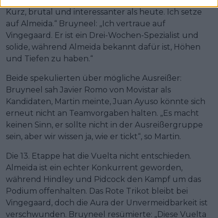
neun Prozent Steigung. Martin: „Es wird ein GC-Tag.
Kurz, brutal und interessanter als heute. Ich setze
auf Almeida.“ Bruyneel: „Ich vertraue auf
Vingegaard. Er ist ein Drei-Wochen-Spezialist und
solide, während Almeida bekannt dafür ist, Höhen
und Tiefen zu haben.“
Beide spekulierten über mögliche Ausreißer:
Bruyneel sah Javier Romo von Movistar als
Kandidaten, Martin meinte, Juan Ayuso könnte sich
erneut nicht an Teamvorgaben halten. „Es macht
keinen Sinn, er sollte nicht in der Ausreißergruppe
sein, aber wir wissen ja, wie er tickt“, so Martin.
Die 13. Etappe hat die Vuelta nicht entschieden.
Almeida ist ein echter Konkurrent geworden,
während Hindley und Pidcock den Kampf um das
Podium offenhalten. Das Rote Trikot bleibt bei
Vingegaard, doch die Aura der Unvermeidbarkeit ist
verschwunden. Bruyneel resümierte: „Diese Vuelta