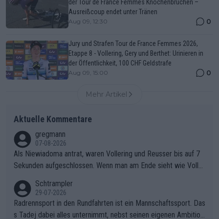
der Tour de France Femmes Knochenbrüchen –
Ausreißcoup endet unter Tränen
0
Aug 09, 12:30
Jury und Strafen Tour de France Femmes 2026,
Etappe 8 - Vollering, Gery und Berthet: Urinieren in
der Öffentlichkeit, 100 CHF Geldstrafe
0
Aug 09, 15:00
Mehr Artikel
Aktuelle Kommentare
gregmann
07-08-2026
Als Niewiadoma antrat, waren Vollering und Reusser bis auf 7
Sekunden aufgeschlossen. Wenn man am Ende sieht wie Voller
ing Reusser hat stehen lassen, ist es unverständlich, wieso Voll
Schtrampler
ering die 7 Sekunden zu Niewiadoma nicht geschlossen hat un
29-07-2026
d den Abstand hat anwachsen lassen. Ein schwerer taktischer
Radrennsport in den Rundfahrten ist ein Mannschaftssport. Das
Fehler, der den Tour Sieg kosten wird.Diese Beobachtung trifft
s Tadej dabei alles unternimmt, nebst seinen eigenen Ambition