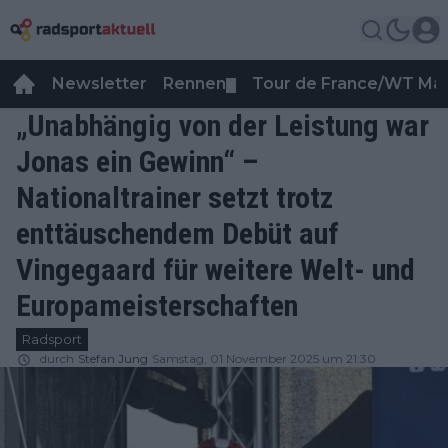
Newsletter
Rennen
Tour de France/WT Ma
▼
„Unabhängig von der Leistung war
Jonas ein Gewinn“ –
Nationaltrainer setzt trotz
enttäuschendem Debüt auf
Vingegaard für weitere Welt- und
Europameisterschaften
Radsport
durch
Stefan Jung
Samstag, 01 November 2025 um 21:30