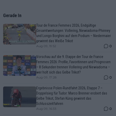
Gerade In
Tour de France Femmes 2026, Endgültige
Gesamtwertungen: Vollering, Niewiadoma-Phinney
und Longo Borghini auf dem Podium – Niedermaier
gewinnt das Weiße Trikot
0
Aug 09, 19:52
Vorschau auf die 9. Etappe der Tour de France
Femmes 2026: Profile, Favoritinnen und Prognosen
– 8 Sekunden trennen Vollering und Niewiadoma –
wer holt sich das Gelbe Trikot?
0
Aug 09, 17:28
Ergebnisse Polen-Rundfahrt 2026, Etappe 7 –
Doppelsieg für Tudor: Marco Brenner erobert das
Gelbe Trikot, Stefan Küng gewinnt das
Schlusszeitfahren
0
Aug 09, 16:33