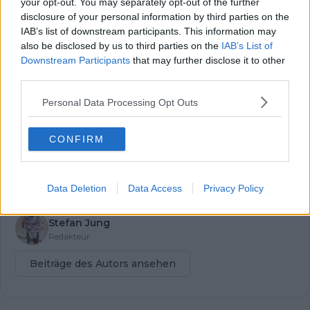
your opt-out. You may separately opt-out of the further
Newsletter abonnieren!
disclosure of your personal information by third parties on the
IAB’s list of downstream participants. This information may
Nachdem du auf „Abonnieren“ geklickt hast,
erhältst du sofort eine E-Mail von uns. Bei
also be disclosed by us to third parties on the
IAB’s List of
einigen Lesern landet diese im Spam-
Downstream Participants
that may further disclose it to other
Ordner – überprüfe ihn daher bitte ebenfalls.
third parties.
Alle wichtigen News, Ergebnisse und
Rennvorschauen – täglich kompakt per E-
Personal Data Processing Opt Outs
Mail.
CONFIRM
Abonnieren
Data Deletion
Data Access
Privacy Policy
Stefan Jung
Redakteur
Beiträge des Autors ansehen