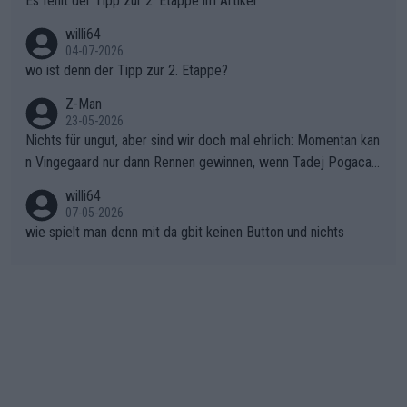
Es fehlt der Tipp zur 2. Etappe im Artikel
ma vor der Schlussetappe nach Nizza alle Trümpfe in die Hand
willi64
gibt. Diese Etappe wird sicher als der psychologische Wendep
04-07-2026
unkt dieser Tour in die Geschichte eingehen. Wenn man bei so
wo ist denn der Tipp zur 2. Etappe?
einem harten Aufstieg einmal den Moment verpasst und der K
onkurrentin die "zweite Luft" schenkt, ist der Schaden am Ber
Z-Man
23-05-2026
g kaum noch zu reparieren.Vor uns liegt nun das große Finale R
Nichts für ungut, aber sind wir doch mal ehrlich: Momentan kan
ichtung Nizza. Niewiadoma hat psychologisch Oberwasser, ab
n Vingegaard nur dann Rennen gewinnen, wenn Tadej Pogacar
er SD Worx und Vollering müssen jetzt All-In gehen. (gregman
nicht mitfährt!!!
n)
willi64
07-05-2026
wie spielt man denn mit da gbit keinen Button und nichts