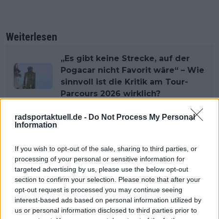
Weiterlesen
„Es gibt keine Strecke, auf der
Pogacar nicht Favorit wäre“ – Wie
sinnvoll ist die Kritik am Tour-
Parcours 2026 wirklich?
„Jonas Vingegaard verdient nicht
so viel... aber er ist nicht meine
radsportaktuell.de -
Do Not Process My Personal
Information
Traumverpflichtung" - Thor
Hushovd erklärt die kühnen
If you wish to opt-out of the sale, sharing to third parties, or
Transferambitionen von Uno-X
processing of your personal or sensitive information for
Mobility nach dem WorldTour-
targeted advertising by us, please use the below opt-out
Aufstieg
section to confirm your selection. Please note that after your
opt-out request is processed you may continue seeing
interest-based ads based on personal information utilized by
us or personal information disclosed to third parties prior to
Jetzt kostenlos den RadsportAktuell-