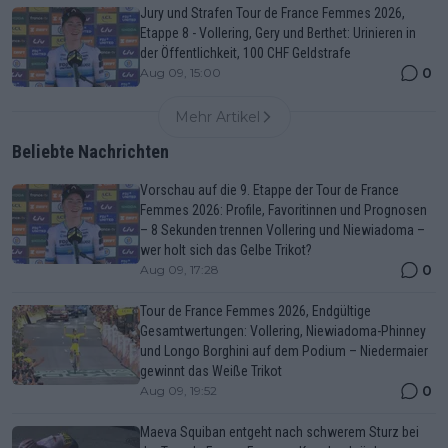
Jury und Strafen Tour de France Femmes 2026,
Etappe 8 - Vollering, Gery und Berthet: Urinieren in
der Öffentlichkeit, 100 CHF Geldstrafe
0
Aug 09, 15:00
Mehr Artikel
Beliebte Nachrichten
Vorschau auf die 9. Etappe der Tour de France
Femmes 2026: Profile, Favoritinnen und Prognosen
– 8 Sekunden trennen Vollering und Niewiadoma –
wer holt sich das Gelbe Trikot?
0
Aug 09, 17:28
Tour de France Femmes 2026, Endgültige
Gesamtwertungen: Vollering, Niewiadoma-Phinney
und Longo Borghini auf dem Podium – Niedermaier
gewinnt das Weiße Trikot
0
Aug 09, 19:52
Maeva Squiban entgeht nach schwerem Sturz bei