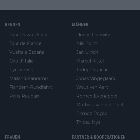
RENNEN
MÄNNER
Tour Down Under
Florian Lipowitz
Tour de France
Nils Politt
Vuelta a España
Jan Ullrich
Giro d'Italia
Marcel Kittel
Cyclocross
Tadej Pogacar
Mailand-Sanremo
Jonas Vingegaard
Flandern-Rundfahrt
Wout van Aert
Paris-Roubaix
Remco Evenepoel
Mathieu van der Poel
Primoz Roglic
Thibau Nys
FRAUEN
PARTNER & KOOPERATIONEN