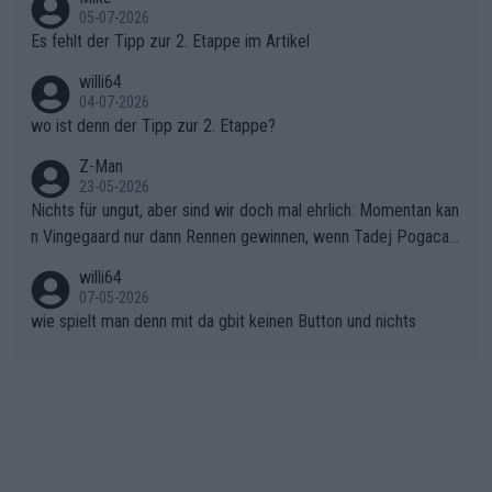
en.Teurer Sekundenpoker: Die Quittung sind nun 15 Sekunden
r die gehört nicht in dieses Medium!
05-07-2026
Rückstand im Gesamtklassement – ein Polster, das Niewiado
Es fehlt der Tipp zur 2. Etappe im Artikel
ma vor der Schlussetappe nach Nizza alle Trümpfe in die Hand
willi64
gibt. Diese Etappe wird sicher als der psychologische Wendep
04-07-2026
unkt dieser Tour in die Geschichte eingehen. Wenn man bei so
wo ist denn der Tipp zur 2. Etappe?
einem harten Aufstieg einmal den Moment verpasst und der K
onkurrentin die "zweite Luft" schenkt, ist der Schaden am Ber
Z-Man
23-05-2026
g kaum noch zu reparieren.Vor uns liegt nun das große Finale R
Nichts für ungut, aber sind wir doch mal ehrlich: Momentan kan
ichtung Nizza. Niewiadoma hat psychologisch Oberwasser, ab
n Vingegaard nur dann Rennen gewinnen, wenn Tadej Pogacar
er SD Worx und Vollering müssen jetzt All-In gehen. (gregman
nicht mitfährt!!!
n)
willi64
07-05-2026
wie spielt man denn mit da gbit keinen Button und nichts