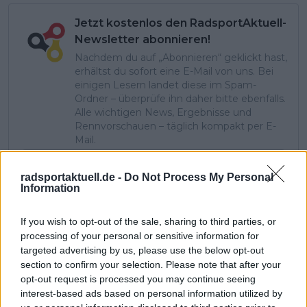
Jetzt kostenlos den RadsportAktuell-
Newsletter abonnieren!
Nachdem du auf „Abonnieren“ geklickt hast,
erhältst du sofort eine E-Mail von uns. Bei
einigen Lesern landet diese im Spam-
Ordner – überprüfe ihn daher bitte ebenfalls.
Alle wichtigen News, Ergebnisse und
Rennvorschauen – täglich kompakt per E-
Mail.
radsportaktuell.de -
Do Not Process My Personal
Information
Abonnieren
If you wish to opt-out of the sale, sharing to third parties, or
processing of your personal or sensitive information for
Stefan Jung
targeted advertising by us, please use the below opt-out
Redakteur
section to confirm your selection. Please note that after your
opt-out request is processed you may continue seeing
Beiträge des Autors ansehen
interest-based ads based on personal information utilized by