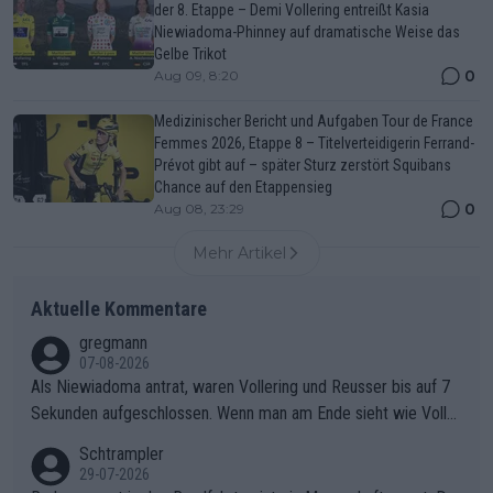
der 8. Etappe – Demi Vollering entreißt Kasia
Niewiadoma-Phinney auf dramatische Weise das
Gelbe Trikot
0
Aug 09, 8:20
Medizinischer Bericht und Aufgaben Tour de France
Femmes 2026, Etappe 8 – Titelverteidigerin Ferrand-
Prévot gibt auf – später Sturz zerstört Squibans
Chance auf den Etappensieg
0
Aug 08, 23:29
Mehr Artikel
Aktuelle Kommentare
gregmann
07-08-2026
Als Niewiadoma antrat, waren Vollering und Reusser bis auf 7
Sekunden aufgeschlossen. Wenn man am Ende sieht wie Voller
ing Reusser hat stehen lassen, ist es unverständlich, wieso Voll
Schtrampler
ering die 7 Sekunden zu Niewiadoma nicht geschlossen hat un
29-07-2026
d den Abstand hat anwachsen lassen. Ein schwerer taktischer