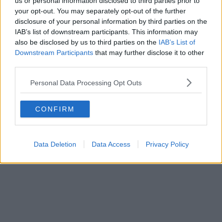
us or personal information disclosed to third parties prior to
your opt-out. You may separately opt-out of the further
disclosure of your personal information by third parties on the
IAB’s list of downstream participants. This information may
Klatscht
1
also be disclosed by us to third parties on the
IAB’s List of
Besucher
1
Downstream Participants
that may further disclose it to other
third parties.
Vorheriger Artikel
Nächster Artikel
"Sie haben ihm den
"Ein Yates-Moment“ –
Personal Data Processing Opt Outs
Boden bereitet“ –
War Simon Yates’s Giro
Alberto Contador
Sieg besser als der
rügt Carapaz für Isaac
von Chris Froome?
CONFIRM
del Toros Niederlage
beim Giro d’Italia.
Data Deletion
Data Access
Privacy Policy