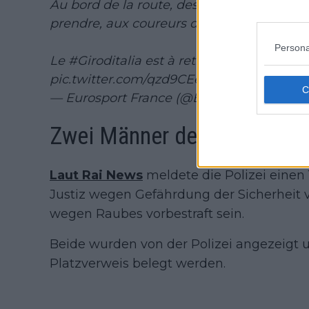
Au bord de la route, des spectateurs sembl
prendre, aux coureurs du peloton !
Persona
Le
#Giroditalia
est à retrouver en exclusi
pic.twitter.com/qzd9CEen3d
— Eurosport France (@Eurosport_FR)
May
Zwei Männer den Behörden
Laut Rai News
meldete die Polizei einen 
Justiz wegen Gefährdung der Sicherheit v
wegen Raubes vorbestraft sein.
Beide wurden von der Polizei angezeigt u
Platzverweis belegt werden.