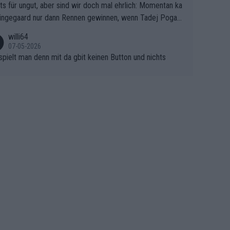
ts für ungut, aber sind wir doch mal ehrlich: Momentan ka
e Finale Richtung Nizza. Niewiadoma hat psychologisch O
ingegaard nur dann Rennen gewinnen, wenn Tadej Pogaca
asser, aber SD Worx und Vollering müssen jetzt All-In ge
ht mitfährt!!!
 (gregmann)
willi64
07-05-2026
spielt man denn mit da gbit keinen Button und nichts