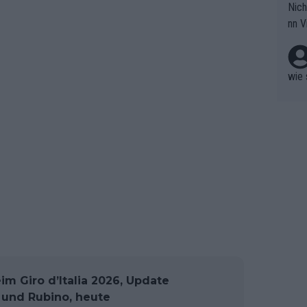
Nich
groß
nn V
berw
r nic
hen.
wie 
m Giro d’Italia 2026, Update
o und Rubino, heute