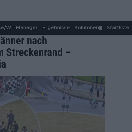
nce/WT Manager
Ergebnisse
Kolumnen
Startliste
▼
 Männer nach
m Streckenrand –
ia