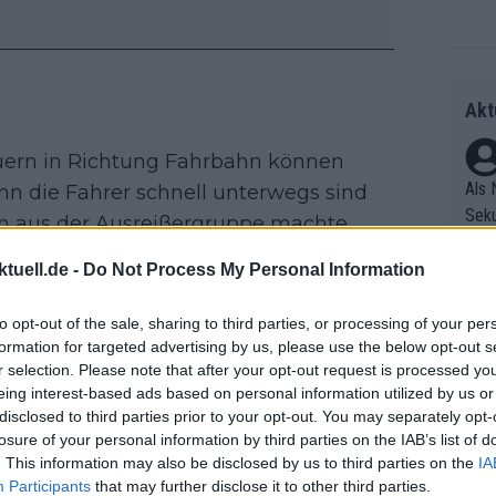
Akt
ern in Richtung Fahrbahn können
Als 
n die Fahrer schnell unterwegs sind
Seku
n aus der Ausreißergruppe machte
ring
t aus dem Rennen heraus anfühlte.
olle
tuell.de -
Do Not Process My Personal Information
und 
Radr
ellen Passage des Zwischensprints ab.
er F
to opt-out of the sale, sharing to third parties, or processing of your per
ss T
ellusi und Luca Vergallito lagen zu
formation for targeted advertising by us, please use the below opt-out s
riff
onen
e vorn, ihr Vorsprung war durch die
r selection. Please note that after your opt-out request is processed y
Die 
as g
eing interest-based ads based on personal information utilized by us or
as e
Erfo
Mich
disclosed to third parties prior to your opt-out. You may separately opt-
ür z
Zeic
Gest
losure of your personal information by third parties on the IAB’s list of
Mont
. This information may also be disclosed by us to third parties on the
IA
et. 
n di
Participants
that may further disclose it to other third parties.