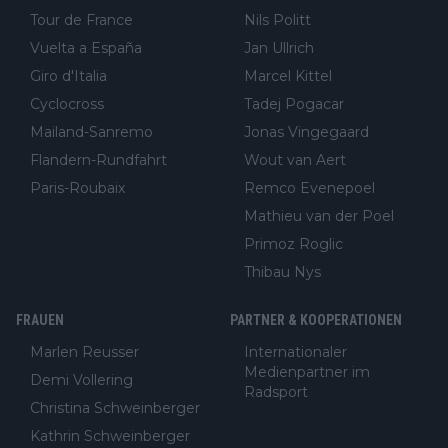
Tour de France
Nils Politt
Vuelta a España
Jan Ullrich
Giro d'Italia
Marcel Kittel
Cyclocross
Tadej Pogacar
Mailand-Sanremo
Jonas Vingegaard
Flandern-Rundfahrt
Wout van Aert
Paris-Roubaix
Remco Evenepoel
Mathieu van der Poel
Primoz Roglic
Thibau Nys
FRAUEN
PARTNER & KOOPERATIONEN
Marlen Reusser
Internationaler
Medienpartner im
Demi Vollering
Radsport
Christina Schweinberger
Kathrin Schweinberger