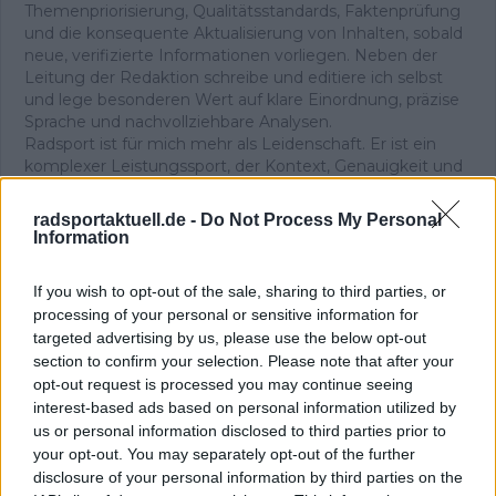
Themenpriorisierung, Qualitätsstandards, Faktenprüfung
und die konsequente Aktualisierung von Inhalten, sobald
neue, verifizierte Informationen vorliegen. Neben der
Leitung der Redaktion schreibe und editiere ich selbst
und lege besonderen Wert auf klare Einordnung, präzise
Sprache und nachvollziehbare Analysen.
Radsport ist für mich mehr als Leidenschaft. Er ist ein
komplexer Leistungssport, der Kontext, Genauigkeit und
Verantwortung verlangt – genau diesen Anspruch
vertrete ich in unserer täglichen Berichterstattung.
radsportaktuell.de -
Do Not Process My Personal
Information
Beiträge des Autors ansehen
If you wish to opt-out of the sale, sharing to third parties, or
processing of your personal or sensitive information for
targeted advertising by us, please use the below opt-out
section to confirm your selection. Please note that after your
opt-out request is processed you may continue seeing
Klatscht
31
interest-based ads based on personal information utilized by
Besucher
2
us or personal information disclosed to third parties prior to
your opt-out. You may separately opt-out of the further
Vorheriger Artikel
Nächster Artikel
disclosure of your personal information by third parties on the
„Einer der härtesten
„Zieht die