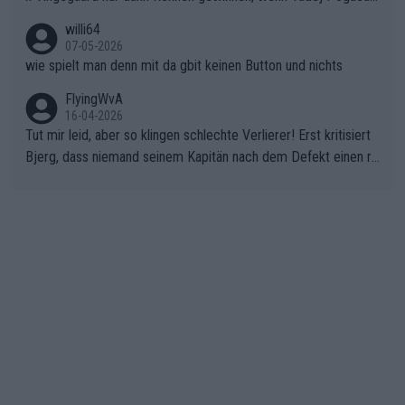
nicht mitfährt!!!
willi64
07-05-2026
wie spielt man denn mit da gbit keinen Button und nichts
FlyingWvA
16-04-2026
Tut mir leid, aber so klingen schlechte Verlierer! Erst kritisiert
Bjerg, dass niemand seinem Kapitän nach dem Defekt einen ro
ten Teppich ausrollt. Dann schimpft Pogacar selber über seine
"Shimano-Schubkarre", ehe Morgado denkt, dass der Weltmeis
ter mit einem platten Reifen ins Velodrome einfuhr. Schlechter
Stil!!! Insbesondere, wenn man sich die Rennsituation vor dem
Defekt anschaut - wer andern eine Grube gräbt, fällt selbst hin
ein.