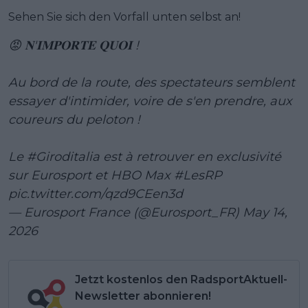
Sehen Sie sich den Vorfall unten selbst an!
😡 𝐍'𝐈𝐌𝐏𝐎𝐑𝐓𝐄 𝐐𝐔𝐎𝐈 !
Au bord de la route, des spectateurs semblent
essayer d'intimider, voire de s'en prendre, aux
coureurs du peloton !
Le
#Giroditalia
est à retrouver en exclusivité
sur Eurosport et HBO Max
#LesRP
pic.twitter.com/qzd9CEen3d
— Eurosport France (@Eurosport_FR)
May 14,
2026
Jetzt kostenlos den RadsportAktuell-
Newsletter abonnieren!