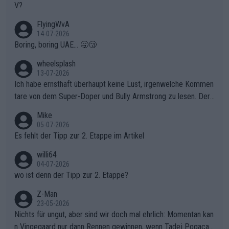
V?
FlyingWvA
14-07-2026
Boring, boring UAE... 🥱😴
wheelsplash
13-07-2026
Ich habe ernsthaft überhaupt keine Lust, irgenwelche Kommen
tare von dem Super-Doper und Bully Armstrong zu lesen. Der
Typ ist so was von daneben. Er kann seine Meinung haben, abe
Mike
r die gehört nicht in dieses Medium!
05-07-2026
Es fehlt der Tipp zur 2. Etappe im Artikel
willi64
04-07-2026
wo ist denn der Tipp zur 2. Etappe?
Z-Man
23-05-2026
Nichts für ungut, aber sind wir doch mal ehrlich: Momentan kan
n Vingegaard nur dann Rennen gewinnen, wenn Tadej Pogacar