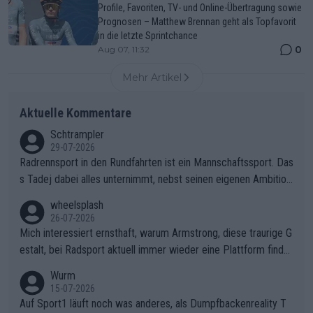
Profile, Favoriten, TV- und Online-Übertragung sowie
Prognosen – Matthew Brennan geht als Topfavorit
in die letzte Sprintchance
0
Aug 07, 11:32
Mehr Artikel
Aktuelle Kommentare
Schtrampler
29-07-2026
Radrennsport in den Rundfahrten ist ein Mannschaftssport. Das
s Tadej dabei alles unternimmt, nebst seinen eigenen Ambition
en, gegenüber seinen Helfern Solidarität zu zeigen und so das
wheelsplash
ganze Team auch mental stark zu machen und konkret am Erf
26-07-2026
olg teilzuhaben, ist ihm ganz hoch anzurechnen. Das ist ein Zei
Mich interessiert ernsthaft, warum Armstrong, diese traurige G
chen weit über den Radsport hinaus.
estalt, bei Radsport aktuell immer wieder eine Plattform finde
t. Könnte mir die Redaktion diese Frage beantworten?
Wurm
15-07-2026
Auf Sport1 läuft noch was anderes, als Dumpfbackenreality T