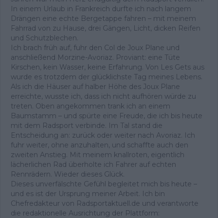
In einem Urlaub in Frankreich durfte ich nach langem
Drängen eine echte Bergetappe fahren – mit meinem
Fahrrad von zu Hause, drei Gängen, Licht, dicken Reifen
und Schutzblechen.
Ich brach früh auf, fuhr den Col de Joux Plane und
anschließend Morzine-Avoriaz. Proviant: eine Tüte
Kirschen, kein Wasser, keine Erfahrung. Von Les Gets aus
wurde es trotzdem der glücklichste Tag meines Lebens.
Als ich die Häuser auf halber Höhe des Joux Plane
erreichte, wusste ich, dass ich nicht aufhören würde zu
treten. Oben angekommen trank ich an einem
Baumstamm – und spürte eine Freude, die ich bis heute
mit dem Radsport verbinde. Im Tal stand die
Entscheidung an: zurück oder weiter nach Avoriaz. Ich
fuhr weiter, ohne anzuhalten, und schaffte auch den
zweiten Anstieg. Mit meinem knallroten, eigentlich
lächerlichen Rad überholte ich Fahrer auf echten
Rennrädern. Wieder dieses Glück.
Dieses unverfälschte Gefühl begleitet mich bis heute –
und es ist der Ursprung meiner Arbeit. Ich bin
Chefredakteur von Radsportaktuell.de und verantworte
die redaktionelle Ausrichtung der Plattform: