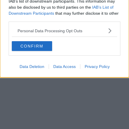
IAB’s list of downstream participants. This information may
Tage“ – Giulio
Organisation zur
also be disclosed by us to third parties on the
IAB’s List of
Ciccones Blockhaus-
Rechenschaft“ – Wut
Downstream Participants
that may further disclose it to other
Warnung zum
über Sturzchaos beim
third parties.
Auftakt des Kampfes
Giro d’Italia hält an:
um die
Thijs Zonneveld
Personal Data Processing Opt Outs
Gesamtwertung beim
kritisiert Veranstalter
Giro d'Italia
nach Finale der 6.
Etappe
CONFIRM
Data Deletion
Data Access
Privacy Policy