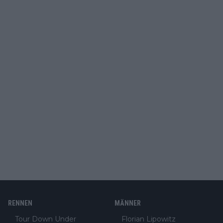
RENNEN
MÄNNER
Tour Down Under
Florian Lipowitz