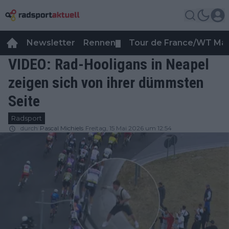
Newsletter
Rennen
Tour de France/WT Ma
▼
VIDEO: Rad-Hooligans in Neapel
zeigen sich von ihrer dümmsten
Seite
Radsport
durch
Pascal Michiels
Freitag, 15 Mai 2026 um 12:54