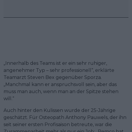
„Innerhalb des Teams ist er ein sehr ruhiger,
angenehmer Typ – sehr professionell“, erklärte
Teamarzt Steven Bex gegenüber Sporza.
„Manchmal kann er anspruchsvoll sein, aber das
muss man auch, wenn man an der Spitze stehen
will.“
Auch hinter den Kulissen wurde der 25-Jährige
geschätzt. Für Osteopath Anthony Pauwels, der ihn
seit seiner ersten Profisaison betreute, war die
Zusammenarbeit mehr als nur ein Job: „Remco hat