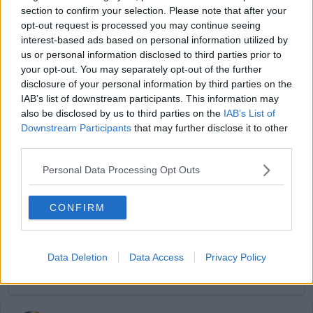
section to confirm your selection. Please note that after your
opt-out request is processed you may continue seeing
interest-based ads based on personal information utilized by
us or personal information disclosed to third parties prior to
your opt-out. You may separately opt-out of the further
disclosure of your personal information by third parties on the
Jetzt kostenlos den RadsportAktuell-
IAB’s list of downstream participants. This information may
Newsletter abonnieren!
also be disclosed by us to third parties on the
IAB’s List of
Downstream Participants
that may further disclose it to other
Nachdem du auf „Abonnieren“ geklickt hast,
third parties.
erhältst du sofort eine E-Mail von uns. Bei
einigen Lesern landet diese im Spam-
Personal Data Processing Opt Outs
Ordner – überprüfe ihn daher bitte ebenfalls.
Alle wichtigen News, Ergebnisse und
Rennvorschauen – täglich kompakt per E-
CONFIRM
Mail.
Data Deletion
Data Access
Privacy Policy
Abonnieren