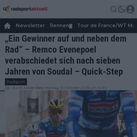
Newsletter
Rennen
Tour de France/WT Ma
▼
„Ein Gewinner auf und neben dem
Rad“ – Remco Evenepoel
verabschiedet sich nach sieben
Jahren von Soudal – Quick-Step
Radsport
durch
Oliver Ried
Montag, 13 Oktober 2025 um 14:30