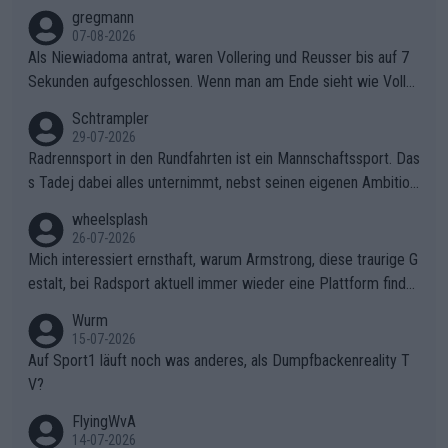
gregmann
07-08-2026
Als Niewiadoma antrat, waren Vollering und Reusser bis auf 7
Sekunden aufgeschlossen. Wenn man am Ende sieht wie Voller
ing Reusser hat stehen lassen, ist es unverständlich, wieso Voll
Schtrampler
ering die 7 Sekunden zu Niewiadoma nicht geschlossen hat un
29-07-2026
d den Abstand hat anwachsen lassen. Ein schwerer taktischer
Radrennsport in den Rundfahrten ist ein Mannschaftssport. Das
Fehler, der den Tour Sieg kosten wird.Diese Beobachtung trifft
s Tadej dabei alles unternimmt, nebst seinen eigenen Ambition
den taktischen Kern dieser dramatischen Etappe perfekt. Die
en, gegenüber seinen Helfern Solidarität zu zeigen und so das
wheelsplash
Zögerlichkeit von Demi Vollering in diesem Moment war das e
ganze Team auch mental stark zu machen und konkret am Erf
26-07-2026
ntscheidende Puzzleteil, das Katarzyna Niewiadoma die Tür z
olg teilzuhaben, ist ihm ganz hoch anzurechnen. Das ist ein Zei
Mich interessiert ernsthaft, warum Armstrong, diese traurige G
um Gelben Trikot geöffnet hat.Das taktische Dilemma am Mon
chen weit über den Radsport hinaus.
estalt, bei Radsport aktuell immer wieder eine Plattform finde
t VentouxDie psychologische Falle: Vollering spekulierte in die
t. Könnte mir die Redaktion diese Frage beantworten?
Wurm
ser Phase darauf, dass Marlen Reusser im Gelben Trikot die N
15-07-2026
achführarbeit leistet, um ihre Gesamtführung zu verteidigen.De
Auf Sport1 läuft noch was anderes, als Dumpfbackenreality T
r Pokereinsatz: Anstatt die verbleibenden 7 Sekunden sofort s
V?
elbst zuzufahren, verließ sich Vollering zu lange auf die Tempo
arbeit anderer.Niewiadomas Momentum: Niewiadoma nutzte g
FlyingWvA
enau diese Uneinigkeit im Verfolgerfeld, um ihren Rhythmus zu
14-07-2026