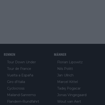
RENNEN
MÄNNER
Tour Down Under
Florian Lipowitz
Tour de France
Nils Politt
Vuelta a España
Jan Ullrich
Giro d'Italia
Marcel Kittel
Cyclocross
Tadej Pogacar
Mailand-Sanremo
Jonas Vingegaard
Flandern-Rundfahrt
Wout van Aert