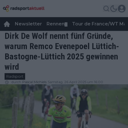
Newsletter
Rennen
Tour de France/WT Ma
▼
Dirk De Wolf nennt fünf Gründe,
warum Remco Evenepoel Lüttich-
Bastogne-Lüttich 2025 gewinnen
wird
Radsport
durch
Pascal Michiels
Samstag, 26 April 2025 um 16:00