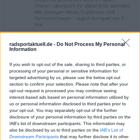
Ordner – überprüfe ihn daher bitte ebenfalls.
Alle wichtigen News, Ergebnisse und
Rennvorschauen – täglich kompakt per E-
Mail.
radsportaktuell.de -
Do Not Process My Personal
Abonnieren
Information
If you wish to opt-out of the sale, sharing to third parties, or
processing of your personal or sensitive information for
Pascal Michiels
targeted advertising by us, please use the below opt-out
SEO-Manager, Sportjournalist und Editor-in-chief
section to confirm your selection. Please note that after your
In meiner Nachbarschaft wuchs man mit der Tour de
opt-out request is processed you may continue seeing
France auf. Sie war überall – es waren die letzten großen
interest-based ads based on personal information utilized by
Jahre von Eddy Merckx. Wir waren Kinder, trugen Trikots
us or personal information disclosed to third parties prior to
und spielten die gesamte Rundfahrt nach. Zwei Brücken
your opt-out. You may separately opt-out of the further
wurden zu unseren „Bergen“, und wir rasten über
disclosure of your personal information by third parties on the
Straßen, als Autos noch nicht den Ton angaben. Mit 13
Jahren war mein Herz endgültig dem Radsport verfallen.
IAB’s list of downstream participants. This information may
In einem Urlaub in Frankreich durfte ich nach langem
also be disclosed by us to third parties on the
IAB’s List of
Drängen eine echte Bergetappe fahren – mit meinem
Downstream Participants
that may further disclose it to other