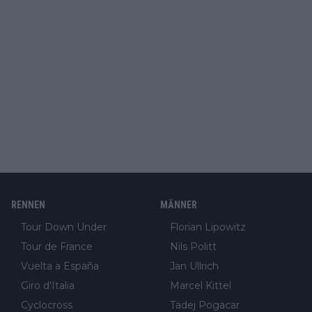
RENNEN
MÄNNER
Tour Down Under
Florian Lipowitz
Tour de France
Nils Politt
Vuelta a España
Jan Ullrich
Giro d'Italia
Marcel Kittel
Cyclocross
Tadej Pogacar