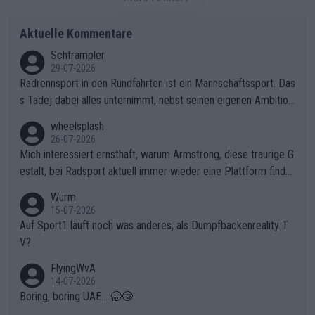
Aktuelle Kommentare
Schtrampler
29-07-2026
Radrennsport in den Rundfahrten ist ein Mannschaftssport. Das
s Tadej dabei alles unternimmt, nebst seinen eigenen Ambition
en, gegenüber seinen Helfern Solidarität zu zeigen und so das
wheelsplash
ganze Team auch mental stark zu machen und konkret am Erf
26-07-2026
olg teilzuhaben, ist ihm ganz hoch anzurechnen. Das ist ein Zei
Mich interessiert ernsthaft, warum Armstrong, diese traurige G
chen weit über den Radsport hinaus.
estalt, bei Radsport aktuell immer wieder eine Plattform finde
t. Könnte mir die Redaktion diese Frage beantworten?
Wurm
15-07-2026
Auf Sport1 läuft noch was anderes, als Dumpfbackenreality T
V?
FlyingWvA
14-07-2026
Boring, boring UAE... 🥱😴