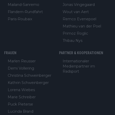
Mailand-Sanremo
Jonas Vingegaard
Flandern-Rundfahrt
Wout van Aert
Paris-Roubaix
Remco Evenepoel
Mathieu van der Poel
Primoz Roglic
Thibau Nys
FRAUEN
PARTNER & KOOPERATIONEN
Marlen Reusser
Internationaler
Medienpartner im
Demi Vollering
Radsport
Christina Schweinberger
Kathrin Schweinberger
Lorena Wiebes
Marie Schreiber
Puck Pieterse
Lucinda Brand