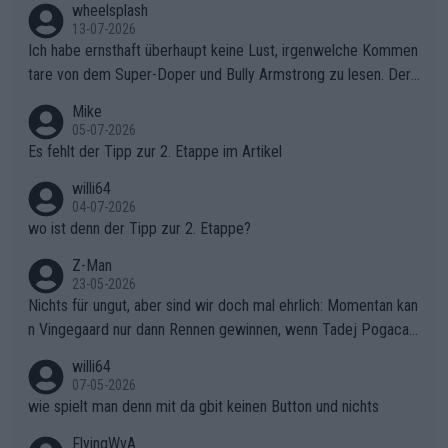
wheelsplash
13-07-2026
Ich habe ernsthaft überhaupt keine Lust, irgenwelche Kommen
tare von dem Super-Doper und Bully Armstrong zu lesen. Der
Typ ist so was von daneben. Er kann seine Meinung haben, abe
Mike
r die gehört nicht in dieses Medium!
05-07-2026
Es fehlt der Tipp zur 2. Etappe im Artikel
willi64
04-07-2026
wo ist denn der Tipp zur 2. Etappe?
Z-Man
23-05-2026
Nichts für ungut, aber sind wir doch mal ehrlich: Momentan kan
n Vingegaard nur dann Rennen gewinnen, wenn Tadej Pogacar
nicht mitfährt!!!
willi64
07-05-2026
wie spielt man denn mit da gbit keinen Button und nichts
FlyingWvA