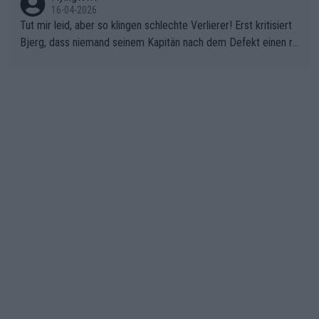
16-04-2026
Tut mir leid, aber so klingen schlechte Verlierer! Erst kritisiert
Bjerg, dass niemand seinem Kapitän nach dem Defekt einen ro
ten Teppich ausrollt. Dann schimpft Pogacar selber über seine
"Shimano-Schubkarre", ehe Morgado denkt, dass der Weltmeis
ter mit einem platten Reifen ins Velodrome einfuhr. Schlechter
Stil!!! Insbesondere, wenn man sich die Rennsituation vor dem
Defekt anschaut - wer andern eine Grube gräbt, fällt selbst hin
ein.