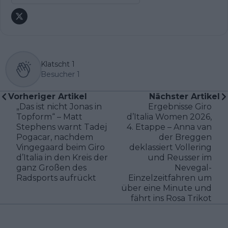
Klatscht
1
Besucher
1
Vorheriger Artikel
Nächster Artikel
„Das ist nicht Jonas in
Ergebnisse Giro
Topform“ – Matt
d’Italia Women 2026,
Stephens warnt Tadej
4. Etappe – Anna van
Pogacar, nachdem
der Breggen
Vingegaard beim Giro
deklassiert Vollering
d’Italia in den Kreis der
und Reusser im
ganz Großen des
Nevegal-
Radsports aufrückt
Einzelzeitfahren um
über eine Minute und
fährt ins Rosa Trikot