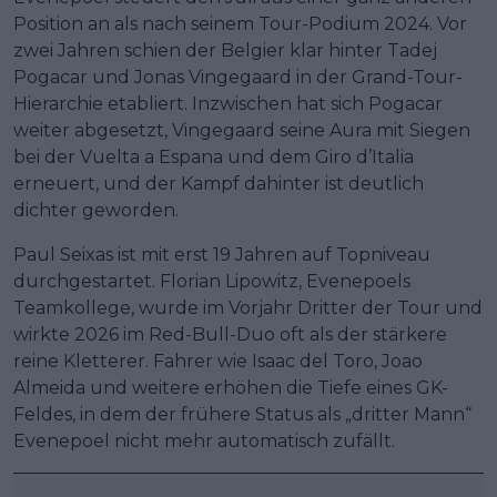
Position an als nach seinem Tour-Podium 2024. Vor
zwei Jahren schien der Belgier klar hinter Tadej
Pogacar und Jonas Vingegaard in der Grand-Tour-
Hierarchie etabliert. Inzwischen hat sich Pogacar
weiter abgesetzt, Vingegaard seine Aura mit Siegen
bei der Vuelta a Espana und dem Giro d’Italia
erneuert, und der Kampf dahinter ist deutlich
dichter geworden.
Paul Seixas ist mit erst 19 Jahren auf Topniveau
durchgestartet. Florian Lipowitz, Evenepoels
Teamkollege, wurde im Vorjahr Dritter der Tour und
wirkte 2026 im Red-Bull-Duo oft als der stärkere
reine Kletterer. Fahrer wie Isaac del Toro, Joao
Almeida und weitere erhöhen die Tiefe eines GK-
Feldes, in dem der frühere Status als „dritter Mann“
Evenepoel nicht mehr automatisch zufällt.