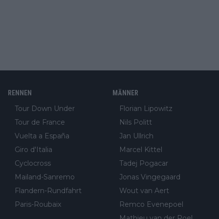
RENNEN
MÄNNER
Tour Down Under
Florian Lipowitz
Tour de France
Nils Politt
Vuelta a España
Jan Ullrich
Giro d'Italia
Marcel Kittel
Cyclocross
Tadej Pogacar
Mailand-Sanremo
Jonas Vingegaard
Flandern-Rundfahrt
Wout van Aert
Paris-Roubaix
Remco Evenepoel
Mathieu van der Poel