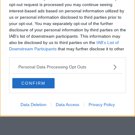
Bull und Specialized die erste Chance zu zeigen, ob
opt-out request is processed you may continue seeing
ein kontrollierter Tour-Aufbau früh ein Gelbes-
interest-based ads based on personal information utilized by
Trikot-Statement liefern kann.
us or personal information disclosed to third parties prior to
your opt-out. You may separately opt-out of the further
disclosure of your personal information by third parties on the
IAB’s list of downstream participants. This information may
also be disclosed by us to third parties on the
IAB’s List of
Downstream Participants
that may further disclose it to other
third parties.
Personal Data Processing Opt Outs
CONFIRM
Data Deletion
Data Access
Privacy Policy