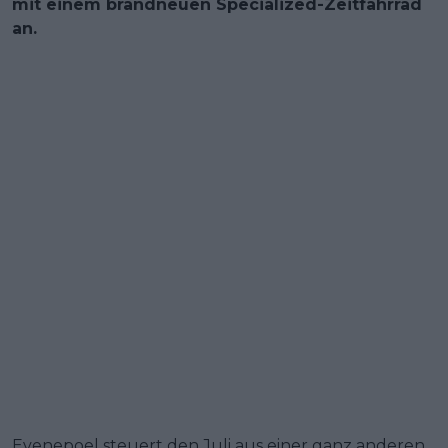
mit einem brandneuen Specialized-Zeitfahrrad
an.
Evenepoel steuert den Juli aus einer ganz anderen