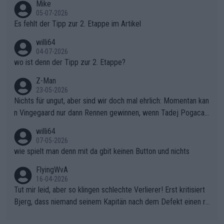
Mike
r die gehört nicht in dieses Medium!
05-07-2026
Es fehlt der Tipp zur 2. Etappe im Artikel
willi64
04-07-2026
wo ist denn der Tipp zur 2. Etappe?
Z-Man
23-05-2026
Nichts für ungut, aber sind wir doch mal ehrlich: Momentan kan
n Vingegaard nur dann Rennen gewinnen, wenn Tadej Pogacar
nicht mitfährt!!!
willi64
07-05-2026
wie spielt man denn mit da gbit keinen Button und nichts
FlyingWvA
16-04-2026
Tut mir leid, aber so klingen schlechte Verlierer! Erst kritisiert
Bjerg, dass niemand seinem Kapitän nach dem Defekt einen ro
ten Teppich ausrollt. Dann schimpft Pogacar selber über seine