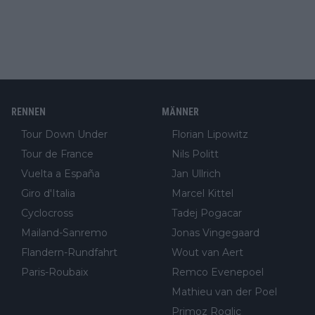
RENNEN
MÄNNER
Tour Down Under
Florian Lipowitz
Tour de France
Nils Politt
Vuelta a España
Jan Ullrich
Giro d'Italia
Marcel Kittel
Cyclocross
Tadej Pogacar
Mailand-Sanremo
Jonas Vingegaard
Flandern-Rundfahrt
Wout van Aert
Paris-Roubaix
Remco Evenepoel
Mathieu van der Poel
Primoz Roglic