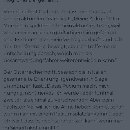
mögliches Ziel genannt.
Vorerst betont Gall jedoch, dass sein Fokus auf
seinem aktuellen Team liegt. „Meine Zukunft? Im
Moment respektiere ich mein aktuelles Team, weil
wir gemeinsam einen großartigen Giro gefahren
sind. Es stimmt, dass mein Vertrag ausläuft und sich
der Transfermarkt bewegt, aber ich treffe meine
Entscheidung danach, wo ich mich als
Gesamtwertungsfahrer weiterentwickeln kann.“
Der Österreicher hofft, dass sich die in Italien
gesammelte Erfahrung irgendwann in Siege
ummünzen lässt. „Dieses Podium macht mich
hungrig, nicht nervös. Ich werde lieber fünfmal
Zweiter, als einmal zu verschwinden. Aber beim
nächsten Mal will ich die Arme heben. Rom ist schön,
wenn man mit einem Podiumsplatz ankommt, aber
ich weiß, dass es noch schöner sein kann, wenn man
im Siegertrikot einrollt.“