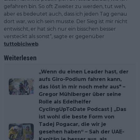
gefahren bin. So oft Zweiter zu werden, tut weh,
aber es bedeutet auch, dass ich jeden Tag genau
dort war, wo ich sein musste. Der Sieg ist mir nicht
entwischt, er hat sich nur ein bisschen besser
versteckt als sonst“, sagte er gegenüber
tuttobiciweb
.
Weiterlesen
„Wenn du einen Leader hast, der
aufs Giro-Podium fahren kann,
das löst in mir noch mehr aus" –
Gregor Mühlberger über seine
Rolle als Edelhelfer
CyclingUpToDate Podcast | „Das
ist wohl die beste Form von
Tadej Pogacar, die wir je
gesehen haben“ – Sah der UAE-
Kapitän je besser aus, als