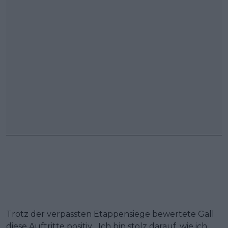
Trotz der verpassten Etappensiege bewertete Gall
diese Auftritte positiv. „Ich bin stolz darauf, wie ich