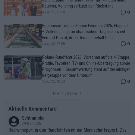
der 5. Etappe – Ferrand-Prévot fünf Minuten hinter
Reusser, Vollering verkürzt den Rückstand
0
Aug 05, 19:00
Ergebnisse Tour de France Femmes 2026, Etappe 5
– Vollering siegt an chaotischem Tag, distanziert
Ferrand-Prévot, doch Reusser behält Gelb
0
Aug 05, 17:58
Poland-Rundfahrt 2026: Vorschau auf die 4. Etappe,
Profile, Favoriten, TV- und Online-Übertragung sowie
Prognosen – Gesamtwertung steht auf der einzigen
Bergetappe vor dem Umbruch
0
Aug 05, 18:53
Mehr Artikel
Aktuelle Kommentare
Schtrampler
29-07-2026
Radrennsport in den Rundfahrten ist ein Mannschaftssport. Das