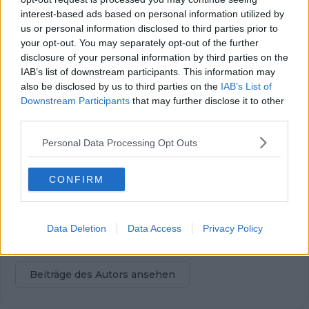
Radsportaktuell.de und berichtet über den
interest-based ads based on personal information utilized by
professionellen Radsport. Ein Schwerpunkt seiner Arbeit
liegt auf Liveblogs zu wichtigen Renntagen und Etappen,
us or personal information disclosed to third parties prior to
bei denen er das Geschehen in Echtzeit begleitet und
your opt-out. You may separately opt-out of the further
Ergebnisse sowie taktische Entwicklungen fortlaufend
disclosure of your personal information by third parties on the
einordnet. Darüber hinaus schreibt er aktuelle Berichte
IAB’s list of downstream participants. This information may
und Hintergrundtexte rund um Teams, Fahrer und den
also be disclosed by us to third parties on the
IAB’s List of
Rennkalender.
Downstream Participants
that may further disclose it to other
Seine journalistische Laufbahn begann Theo als
third parties.
Praktikant und später als Werkstudent beim Online-
Gaming-Magazin EarlyGame. Aktuell studiert er
Personal Data Processing Opt Outs
Ressortjournalismus an einer Hochschule. Theo arbeitet
aus München und ist in seiner redaktionellen Arbeit eng
CONFIRM
mit den Kolleginnen und Kollegen der
Schwesterplattformen vernetzt, darunter Nicolas Gayer
und Oliver Ried. In seiner Berichterstattung legt er Wert
auf sorgfältige Quellenprüfung, klare Einordnung und die
Data Deletion
Data Access
Privacy Policy
zeitnahe Aktualisierung von Inhalten, sobald neue,
gesicherte Informationen vorliegen.
Beiträge des Autors ansehen