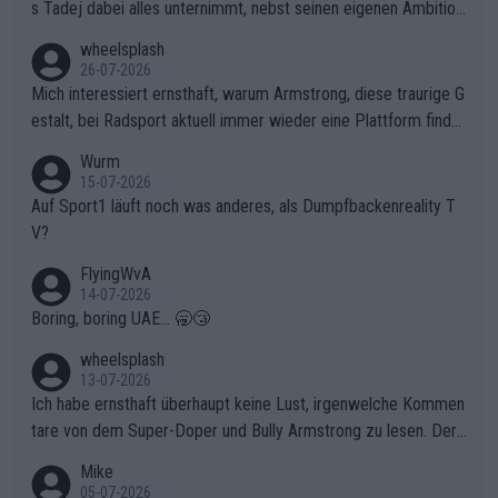
s Tadej dabei alles unternimmt, nebst seinen eigenen Ambition
en, gegenüber seinen Helfern Solidarität zu zeigen und so das
wheelsplash
ganze Team auch mental stark zu machen und konkret am Erf
26-07-2026
olg teilzuhaben, ist ihm ganz hoch anzurechnen. Das ist ein Zei
Mich interessiert ernsthaft, warum Armstrong, diese traurige G
chen weit über den Radsport hinaus.
estalt, bei Radsport aktuell immer wieder eine Plattform finde
t. Könnte mir die Redaktion diese Frage beantworten?
Wurm
15-07-2026
Auf Sport1 läuft noch was anderes, als Dumpfbackenreality T
V?
FlyingWvA
14-07-2026
Boring, boring UAE... 🥱😴
wheelsplash
13-07-2026
Ich habe ernsthaft überhaupt keine Lust, irgenwelche Kommen
tare von dem Super-Doper und Bully Armstrong zu lesen. Der
Typ ist so was von daneben. Er kann seine Meinung haben, abe
Mike
r die gehört nicht in dieses Medium!
05-07-2026