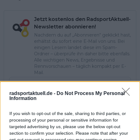
Jetzt kostenlos den RadsportAktuell-
Newsletter abonnieren!
Nachdem du auf „Abonnieren“ geklickt hast,
erhältst du sofort eine E-Mail von uns. Bei
einigen Lesern landet diese im Spam-
Ordner – überprüfe ihn daher bitte ebenfalls.
Alle wichtigen News, Ergebnisse und
Rennvorschauen – täglich kompakt per E-
Mail.
radsportaktuell.de -
Do Not Process My Personal
Abonnieren
Information
If you wish to opt-out of the sale, sharing to third parties, or
processing of your personal or sensitive information for
Theo Stodiek
targeted advertising by us, please use the below opt-out
Redakteur
section to confirm your selection. Please note that after your
Theo ist seit 2025 Teil der Redaktion von
opt-out request is processed you may continue seeing