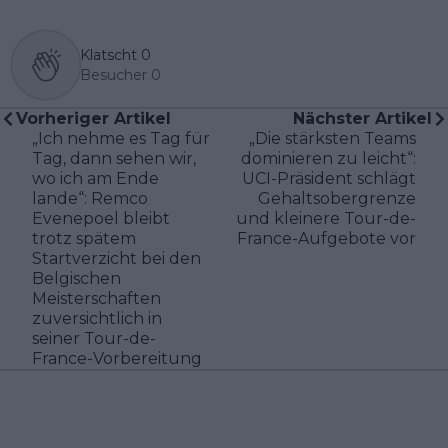
Klatscht
0
Besucher
0
Vorheriger Artikel
Nächster Artikel
„Ich nehme es Tag für
„Die stärksten Teams
Tag, dann sehen wir,
dominieren zu leicht“:
wo ich am Ende
UCI-Präsident schlägt
lande“: Remco
Gehaltsobergrenze
Evenepoel bleibt
und kleinere Tour-de-
trotz spätem
France-Aufgebote vor
Startverzicht bei den
Belgischen
Meisterschaften
zuversichtlich in
seiner Tour-de-
France-Vorbereitung