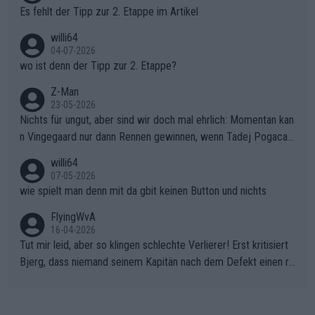
Es fehlt der Tipp zur 2. Etappe im Artikel
willi64
04-07-2026
wo ist denn der Tipp zur 2. Etappe?
Z-Man
23-05-2026
Nichts für ungut, aber sind wir doch mal ehrlich: Momentan kan
n Vingegaard nur dann Rennen gewinnen, wenn Tadej Pogacar
nicht mitfährt!!!
willi64
07-05-2026
wie spielt man denn mit da gbit keinen Button und nichts
FlyingWvA
16-04-2026
Tut mir leid, aber so klingen schlechte Verlierer! Erst kritisiert
Bjerg, dass niemand seinem Kapitän nach dem Defekt einen ro
ten Teppich ausrollt. Dann schimpft Pogacar selber über seine
"Shimano-Schubkarre", ehe Morgado denkt, dass der Weltmeis
ter mit einem platten Reifen ins Velodrome einfuhr. Schlechter