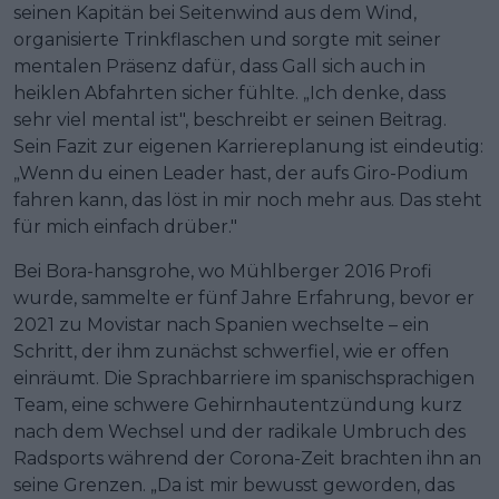
seinen Kapitän bei Seitenwind aus dem Wind,
organisierte Trinkflaschen und sorgte mit seiner
mentalen Präsenz dafür, dass Gall sich auch in
heiklen Abfahrten sicher fühlte. „Ich denke, dass
sehr viel mental ist", beschreibt er seinen Beitrag.
Sein Fazit zur eigenen Karriereplanung ist eindeutig:
„Wenn du einen Leader hast, der aufs Giro-Podium
fahren kann, das löst in mir noch mehr aus. Das steht
für mich einfach drüber."
Bei Bora-hansgrohe, wo Mühlberger 2016 Profi
wurde, sammelte er fünf Jahre Erfahrung, bevor er
2021 zu Movistar nach Spanien wechselte – ein
Schritt, der ihm zunächst schwerfiel, wie er offen
einräumt. Die Sprachbarriere im spanischsprachigen
Team, eine schwere Gehirnhautentzündung kurz
nach dem Wechsel und der radikale Umbruch des
Radsports während der Corona-Zeit brachten ihn an
seine Grenzen. „Da ist mir bewusst geworden, das