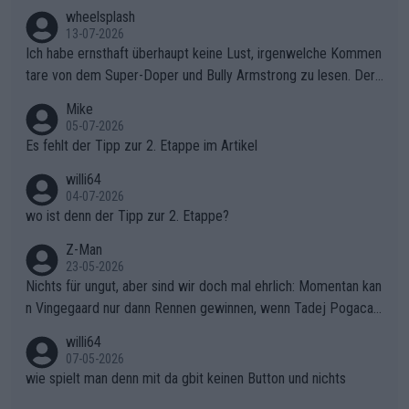
s Berges kontinuierlich auszubauen.Die Quittung im FinaleReus
wheelsplash
sers Einbruch: Erst als Reusser komplett einbrach, übernahm V
13-07-2026
ollering die Initiative.Zu spätes Erwachen: Zu diesem Zeitpunkt
Ich habe ernsthaft überhaupt keine Lust, irgenwelche Kommen
war das Loch zu Niewiadoma bereits zu groß, um es im Allein
tare von dem Super-Doper und Bully Armstrong zu lesen. Der
gang auf den steilen Schlusskilometern noch einmal zu schließ
Typ ist so was von daneben. Er kann seine Meinung haben, abe
Mike
en.Teurer Sekundenpoker: Die Quittung sind nun 15 Sekunden
r die gehört nicht in dieses Medium!
05-07-2026
Rückstand im Gesamtklassement – ein Polster, das Niewiado
Es fehlt der Tipp zur 2. Etappe im Artikel
ma vor der Schlussetappe nach Nizza alle Trümpfe in die Hand
willi64
gibt. Diese Etappe wird sicher als der psychologische Wendep
04-07-2026
unkt dieser Tour in die Geschichte eingehen. Wenn man bei so
wo ist denn der Tipp zur 2. Etappe?
einem harten Aufstieg einmal den Moment verpasst und der K
onkurrentin die "zweite Luft" schenkt, ist der Schaden am Ber
Z-Man
23-05-2026
g kaum noch zu reparieren.Vor uns liegt nun das große Finale R
Nichts für ungut, aber sind wir doch mal ehrlich: Momentan kan
ichtung Nizza. Niewiadoma hat psychologisch Oberwasser, ab
n Vingegaard nur dann Rennen gewinnen, wenn Tadej Pogacar
er SD Worx und Vollering müssen jetzt All-In gehen. (gregman
nicht mitfährt!!!
n)
willi64
07-05-2026
wie spielt man denn mit da gbit keinen Button und nichts