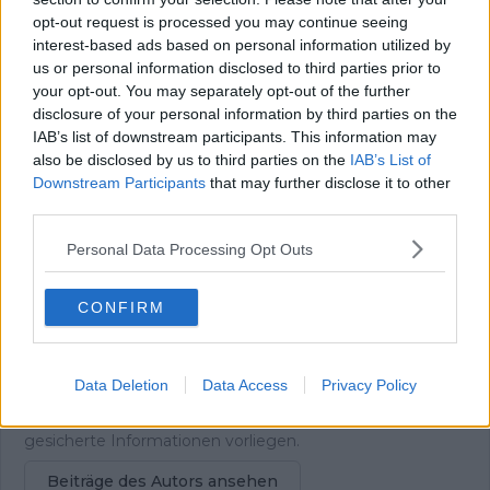
Redakteur
opt-out request is processed you may continue seeing
Theo ist seit 2025 Teil der Redaktion von
interest-based ads based on personal information utilized by
Radsportaktuell.de und berichtet über den
us or personal information disclosed to third parties prior to
professionellen Radsport. Ein Schwerpunkt seiner Arbeit
liegt auf Liveblogs zu wichtigen Renntagen und Etappen,
your opt-out. You may separately opt-out of the further
bei denen er das Geschehen in Echtzeit begleitet und
disclosure of your personal information by third parties on the
Ergebnisse sowie taktische Entwicklungen fortlaufend
IAB’s list of downstream participants. This information may
einordnet. Darüber hinaus schreibt er aktuelle Berichte
also be disclosed by us to third parties on the
IAB’s List of
und Hintergrundtexte rund um Teams, Fahrer und den
Downstream Participants
that may further disclose it to other
Rennkalender.
third parties.
Seine journalistische Laufbahn begann Theo als
Praktikant und später als Werkstudent beim Online-
Personal Data Processing Opt Outs
Gaming-Magazin EarlyGame. Aktuell studiert er
Ressortjournalismus an einer Hochschule. Theo arbeitet
CONFIRM
aus München und ist in seiner redaktionellen Arbeit eng
mit den Kolleginnen und Kollegen der
Schwesterplattformen vernetzt, darunter Nicolas Gayer
und Oliver Ried. In seiner Berichterstattung legt er Wert
Data Deletion
Data Access
Privacy Policy
auf sorgfältige Quellenprüfung, klare Einordnung und die
zeitnahe Aktualisierung von Inhalten, sobald neue,
gesicherte Informationen vorliegen.
Beiträge des Autors ansehen