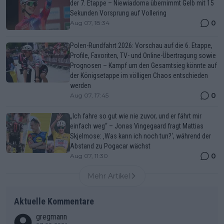
der 7. Etappe – Niewiadoma übernimmt Gelb mit 15
Sekunden Vorsprung auf Vollering
0
Aug 07, 18:34
Polen-Rundfahrt 2026: Vorschau auf die 6. Etappe,
Profile, Favoriten, TV- und Online-Übertragung sowie
Prognosen – Kampf um den Gesamtsieg könnte auf
der Königsetappe im völligen Chaos entschieden
werden
0
Aug 07, 17:45
„Ich fahre so gut wie nie zuvor, und er fährt mir
einfach weg“ – Jonas Vingegaard fragt Mattias
Skjelmose: ‚Was kann ich noch tun?‘, während der
Abstand zu Pogacar wächst
0
Aug 07, 11:30
Mehr Artikel
Aktuelle Kommentare
gregmann