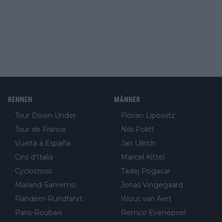
RENNEN
MÄNNER
Tour Down Under
Florian Lipowitz
Tour de France
Nils Politt
Vuelta a España
Jan Ullrich
Giro d'Italia
Marcel Kittel
Cyclocross
Tadej Pogacar
Mailand-Sanremo
Jonas Vingegaard
Flandern-Rundfahrt
Wout van Aert
Paris-Roubaix
Remco Evenepoel