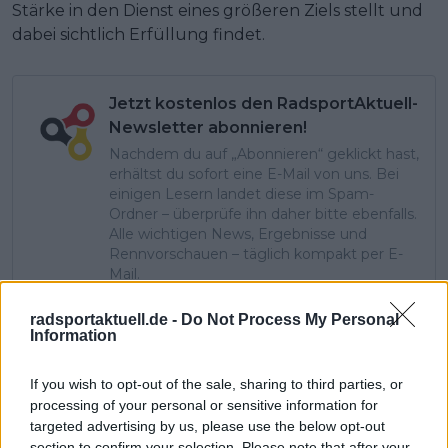
Stärke in den Dienst eines größeren Ziels stellt und
dabei sichtlich Erfüllung findet.
Jetzt kostenlos den RadsportAktuell-
Newsletter abonnieren!
Nachdem du auf „Abonnieren“ geklickt hast,
erhältst du sofort eine E-Mail von uns. Bei
einigen Lesern landet diese im Spam-
Ordner – überprüfe ihn daher bitte ebenfalls.
Alle wichtigen News, Ergebnisse und
Rennvorschauen – täglich kompakt per E-
Mail.
radsportaktuell.de -
Do Not Process My Personal
Information
Abonnieren
If you wish to opt-out of the sale, sharing to third parties, or
processing of your personal or sensitive information for
targeted advertising by us, please use the below opt-out
Theo Stodiek
section to confirm your selection. Please note that after your