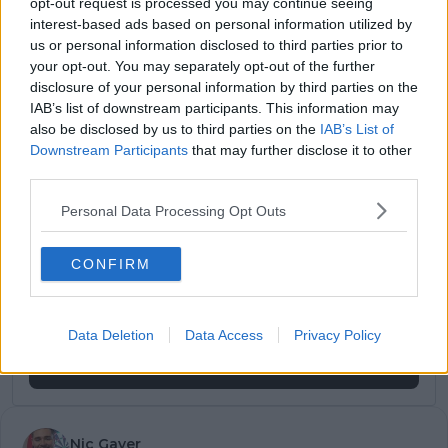
opt-out request is processed you may continue seeing
interest-based ads based on personal information utilized by
A post shared by UAE Team Emirates🇦🇪 (@uae_team_emirates)
us or personal information disclosed to third parties prior to
your opt-out. You may separately opt-out of the further
disclosure of your personal information by third parties on the
IAB’s list of downstream participants. This information may
Jetzt kostenlos den RadsportAktuell-
also be disclosed by us to third parties on the
IAB’s List of
Newsletter abonnieren!
Downstream Participants
that may further disclose it to other
Nachdem du auf „Abonnieren“ geklickt hast,
third parties.
erhältst du sofort eine E-Mail von uns. Bei
einigen Lesern landet diese im Spam-
Personal Data Processing Opt Outs
Ordner – überprüfe ihn daher bitte ebenfalls.
Alle wichtigen News, Ergebnisse und
CONFIRM
Rennvorschauen – täglich kompakt per E-
Mail.
Data Deletion
Data Access
Privacy Policy
Abonnieren
Nic Gayer