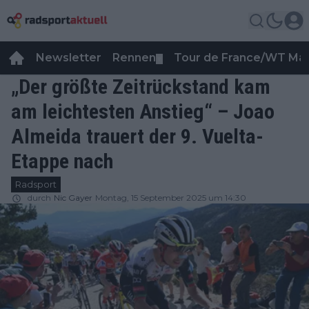
Newsletter
Rennen
Tour de France/WT Ma
▼
„Der größte Zeitrückstand kam
am leichtesten Anstieg“ – Joao
Almeida trauert der 9. Vuelta-
Etappe nach
Radsport
durch
Nic Gayer
Montag, 15 September 2025 um 14:30