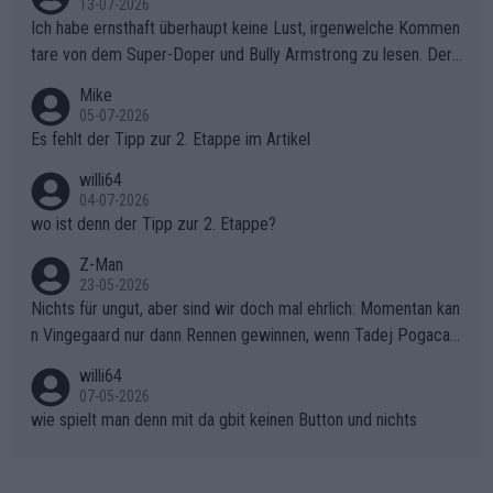
sers Einbruch: Erst als Reusser komplett einbrach, übernahm V
13-07-2026
ollering die Initiative.Zu spätes Erwachen: Zu diesem Zeitpunkt
Ich habe ernsthaft überhaupt keine Lust, irgenwelche Kommen
war das Loch zu Niewiadoma bereits zu groß, um es im Allein
tare von dem Super-Doper und Bully Armstrong zu lesen. Der
gang auf den steilen Schlusskilometern noch einmal zu schließ
Typ ist so was von daneben. Er kann seine Meinung haben, abe
Mike
en.Teurer Sekundenpoker: Die Quittung sind nun 15 Sekunden
r die gehört nicht in dieses Medium!
05-07-2026
Rückstand im Gesamtklassement – ein Polster, das Niewiado
Es fehlt der Tipp zur 2. Etappe im Artikel
ma vor der Schlussetappe nach Nizza alle Trümpfe in die Hand
willi64
gibt. Diese Etappe wird sicher als der psychologische Wendep
04-07-2026
unkt dieser Tour in die Geschichte eingehen. Wenn man bei so
wo ist denn der Tipp zur 2. Etappe?
einem harten Aufstieg einmal den Moment verpasst und der K
onkurrentin die "zweite Luft" schenkt, ist der Schaden am Ber
Z-Man
23-05-2026
g kaum noch zu reparieren.Vor uns liegt nun das große Finale R
Nichts für ungut, aber sind wir doch mal ehrlich: Momentan kan
ichtung Nizza. Niewiadoma hat psychologisch Oberwasser, ab
n Vingegaard nur dann Rennen gewinnen, wenn Tadej Pogacar
er SD Worx und Vollering müssen jetzt All-In gehen. (gregman
nicht mitfährt!!!
n)
willi64
07-05-2026
wie spielt man denn mit da gbit keinen Button und nichts