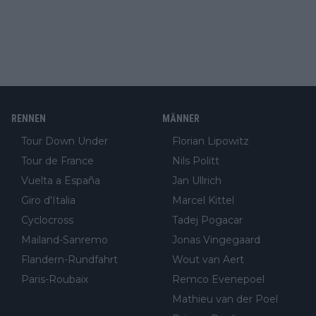
RENNEN
MÄNNER
Tour Down Under
Florian Lipowitz
Tour de France
Nils Politt
Vuelta a España
Jan Ullrich
Giro d'Italia
Marcel Kittel
Cyclocross
Tadej Pogacar
Mailand-Sanremo
Jonas Vingegaard
Flandern-Rundfahrt
Wout van Aert
Paris-Roubaix
Remco Evenepoel
Mathieu van der Poel