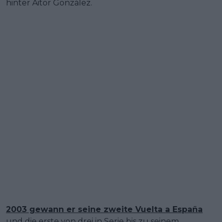
hinter Aitor González.
2003 gewann er seine zweite Vuelta a España
und die erste von drei in Serie bis zu seinem