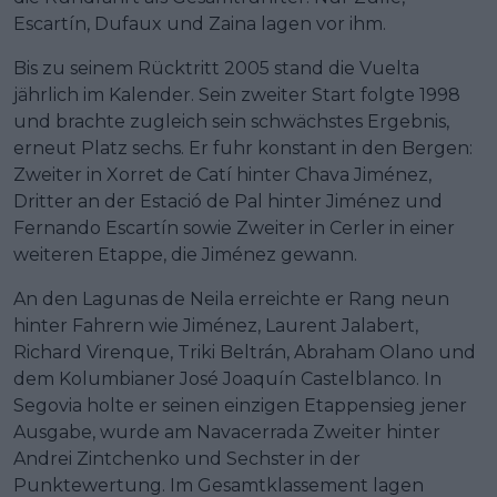
Escartín, Dufaux und Zaina lagen vor ihm.
Bis zu seinem Rücktritt 2005 stand die Vuelta
jährlich im Kalender. Sein zweiter Start folgte 1998
und brachte zugleich sein schwächstes Ergebnis,
erneut Platz sechs. Er fuhr konstant in den Bergen:
Zweiter in Xorret de Catí hinter Chava Jiménez,
Dritter an der Estació de Pal hinter Jiménez und
Fernando Escartín sowie Zweiter in Cerler in einer
weiteren Etappe, die Jiménez gewann.
An den Lagunas de Neila erreichte er Rang neun
hinter Fahrern wie Jiménez, Laurent Jalabert,
Richard Virenque, Triki Beltrán, Abraham Olano und
dem Kolumbianer José Joaquín Castelblanco. In
Segovia holte er seinen einzigen Etappensieg jener
Ausgabe, wurde am Navacerrada Zweiter hinter
Andrei Zintchenko und Sechster in der
Punktewertung. Im Gesamtklassement lagen