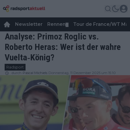
Newsletter
Rennen
Tour de France/WT Ma
▼
Analyse: Primoz Roglic vs.
Roberto Heras: Wer ist der wahre
Vuelta‑König?
Radsport
durch
Pascal Michiels
Donnerstag, 11 Dezember 2025 um 15:10