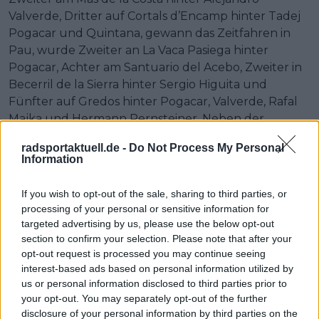
Valverde, Dritter auf Cortals d’Encamp hinter Tadej
Pogacar und Quintana, gewann das Zeitfahren in
Pau, wurde Zweiter an La Vaca Pasiega hinter
Pogacar, Achter am Santuario del Acebo, Zweiter in
Becerril de la Sierra hinter Sergio Higuita und
Fünfter auf Gredos hinter Pogacar, Valverde, Rafal
Majka und Hermann Pernsteiner. Neben der
Gesamtwertung gewann er auch die
radsportaktuell.de -
Do Not Process My Personal
Punktewertung.
Information
2020 startete er stark mit dem Sieg auf Arrate,
If you wish to opt-out of the sale, sharing to third parties, or
wurde Zweiter in Lekunberri hinter Marc Soler und
processing of your personal or sensitive information for
erneut Zweiter an der Laguna Negra de Vinuesa
targeted advertising by us, please use the below opt-out
hinter Dan Martin. Auf der fünften Etappe in
section to confirm your selection. Please note that after your
Sabiñánigo wurde er Vierter hinter Tim Wellens,
opt-out request is processed you may continue seeing
Guillaume Martin und Thymen Arensman. Er fügte
interest-based ads based on personal information utilized by
zwei weitere Siege am Alto de Moncalvillo und in
us or personal information disclosed to third parties prior to
your opt-out. You may separately opt-out of the further
Suances hinzu, wurde Fünfter am Angliru hinter
disclosure of your personal information by third parties on the
Hugh Carthy, Aleksandr Vlasov, Enric Mas und