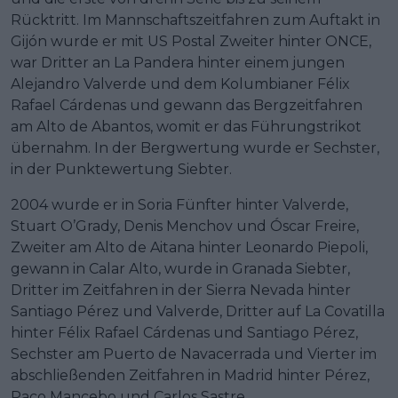
Rücktritt. Im Mannschaftszeitfahren zum Auftakt in
Gijón wurde er mit US Postal Zweiter hinter ONCE,
war Dritter an La Pandera hinter einem jungen
Alejandro Valverde und dem Kolumbianer Félix
Rafael Cárdenas und gewann das Bergzeitfahren
am Alto de Abantos, womit er das Führungstrikot
übernahm. In der Bergwertung wurde er Sechster,
in der Punktewertung Siebter.
2004 wurde er in Soria Fünfter hinter Valverde,
Stuart O’Grady, Denis Menchov und Óscar Freire,
Zweiter am Alto de Aitana hinter Leonardo Piepoli,
gewann in Calar Alto, wurde in Granada Siebter,
Dritter im Zeitfahren in der Sierra Nevada hinter
Santiago Pérez und Valverde, Dritter auf La Covatilla
hinter Félix Rafael Cárdenas und Santiago Pérez,
Sechster am Puerto de Navacerrada und Vierter im
abschließenden Zeitfahren in Madrid hinter Pérez,
Paco Mancebo und Carlos Sastre.