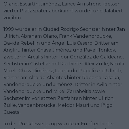
Olano, Escartín, Jiménez, Lance Armstrong (dessen
vierter Platz später aberkannt wurde) und Jalabert
vor ihm.
1999 wurde er in Ciudad Rodrigo Sechster hinter Jan
Ullrich, Abraham Olano, Frank Vandenbroucke,
Davide Rebellin und Ángel Luis Casero, Dritter am
Angliru hinter Chava Jiménez und Pavel Tonkov,
Zweiter in Arcalís hinter Igor González de Galdeano,
Sechster in Castellar del Riu hinter Alex Zülle, Nicola
Miceli, Chava Jiménez, Leonardo Piepoli und Ullrich,
Vierter am Alto de Abantos hinter Roberto Laiseka,
Vandenbroucke und Jiménez, Dritter in Ávila hinter
Vandenbroucke und Mikel Zarrabeitia sowie
Sechster im vorletzten Zeitfahren hinter Ullrich,
Zülle, Vandenbroucke, Melcior Mauri und Íñigo
Cuesta.
In der Punktewertung wurde er Fünfter hinter