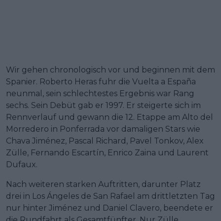
Wir gehen chronologisch vor und beginnen mit dem
Spanier. Roberto Heras fuhr die Vuelta a España
neunmal, sein schlechtestes Ergebnis war Rang
sechs. Sein Debüt gab er 1997. Er steigerte sich im
Rennverlauf und gewann die 12. Etappe am Alto del
Morredero in Ponferrada vor damaligen Stars wie
Chava Jiménez, Pascal Richard, Pavel Tonkov, Alex
Zülle, Fernando Escartín, Enrico Zaina und Laurent
Dufaux.
Nach weiteren starken Auftritten, darunter Platz
drei in Los Ángeles de San Rafael am drittletzten Tag
nur hinter Jiménez und Daniel Clavero, beendete er
die Rundfahrt als Gesamtfünfter. Nur Zülle,