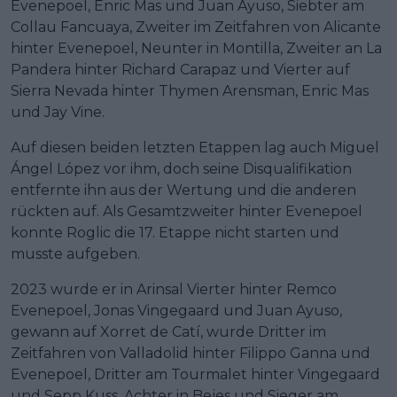
Evenepoel, Enric Mas und Juan Ayuso, Siebter am
Collau Fancuaya, Zweiter im Zeitfahren von Alicante
hinter Evenepoel, Neunter in Montilla, Zweiter an La
Pandera hinter Richard Carapaz und Vierter auf
Sierra Nevada hinter Thymen Arensman, Enric Mas
und Jay Vine.
Auf diesen beiden letzten Etappen lag auch Miguel
Ángel López vor ihm, doch seine Disqualifikation
entfernte ihn aus der Wertung und die anderen
rückten auf. Als Gesamtzweiter hinter Evenepoel
konnte Roglic die 17. Etappe nicht starten und
musste aufgeben.
2023 wurde er in Arinsal Vierter hinter Remco
Evenepoel, Jonas Vingegaard und Juan Ayuso,
gewann auf Xorret de Catí, wurde Dritter im
Zeitfahren von Valladolid hinter Filippo Ganna und
Evenepoel, Dritter am Tourmalet hinter Vingegaard
und Sepp Kuss, Achter in Bejes und Sieger am