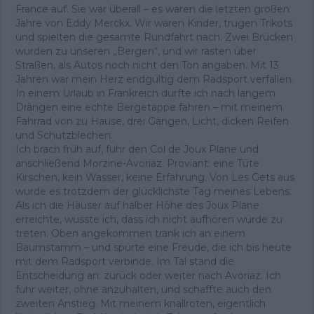
France auf. Sie war überall – es waren die letzten großen
Jahre von Eddy Merckx. Wir waren Kinder, trugen Trikots
und spielten die gesamte Rundfahrt nach. Zwei Brücken
wurden zu unseren „Bergen“, und wir rasten über
Straßen, als Autos noch nicht den Ton angaben. Mit 13
Jahren war mein Herz endgültig dem Radsport verfallen.
In einem Urlaub in Frankreich durfte ich nach langem
Drängen eine echte Bergetappe fahren – mit meinem
Fahrrad von zu Hause, drei Gängen, Licht, dicken Reifen
und Schutzblechen.
Ich brach früh auf, fuhr den Col de Joux Plane und
anschließend Morzine-Avoriaz. Proviant: eine Tüte
Kirschen, kein Wasser, keine Erfahrung. Von Les Gets aus
wurde es trotzdem der glücklichste Tag meines Lebens.
Als ich die Häuser auf halber Höhe des Joux Plane
erreichte, wusste ich, dass ich nicht aufhören würde zu
treten. Oben angekommen trank ich an einem
Baumstamm – und spürte eine Freude, die ich bis heute
mit dem Radsport verbinde. Im Tal stand die
Entscheidung an: zurück oder weiter nach Avoriaz. Ich
fuhr weiter, ohne anzuhalten, und schaffte auch den
zweiten Anstieg. Mit meinem knallroten, eigentlich