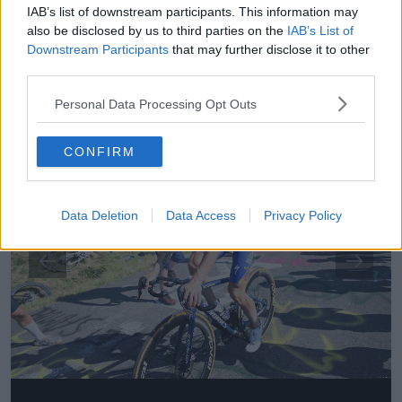
IAB’s list of downstream participants. This information may
Richard Carapaz und holte seinen vierten Tagessieg
also be disclosed by us to third parties on the
IAB’s List of
im Zeitfahren am Ézaro.
Downstream Participants
that may further disclose it to other
third parties.
1
/
12
Personal Data Processing Opt Outs
CONFIRM
Data Deletion
Data Access
Privacy Policy