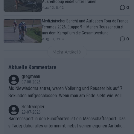
Ausreißcoup endet unter Tränen
0
Aug 10, 8:42
Medizinischer Bericht und Aufgaben Tour de France
Femmes 2026, Etappe 9 – Marlen Reusser stürzt
aus dem Kampf um die Gesamtwertung
0
Aug 10, 9:00
Mehr Artikel
Aktuelle Kommentare
gregmann
07-08-2026
Als Niewiadoma antrat, waren Vollering und Reusser bis auf 7
Sekunden aufgeschlossen. Wenn man am Ende sieht wie Voller
ing Reusser hat stehen lassen, ist es unverständlich, wieso Voll
Schtrampler
ering die 7 Sekunden zu Niewiadoma nicht geschlossen hat un
29-07-2026
d den Abstand hat anwachsen lassen. Ein schwerer taktischer
Radrennsport in den Rundfahrten ist ein Mannschaftssport. Das
Fehler, der den Tour Sieg kosten wird.Diese Beobachtung trifft
s Tadej dabei alles unternimmt, nebst seinen eigenen Ambition
den taktischen Kern dieser dramatischen Etappe perfekt. Die
en, gegenüber seinen Helfern Solidarität zu zeigen und so das