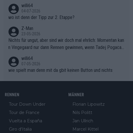
willi64
gibt. Diese Etappe wird sicher als der psychologische Wendep
04-07-2026
unkt dieser Tour in die Geschichte eingehen. Wenn man bei so
wo ist denn der Tipp zur 2. Etappe?
einem harten Aufstieg einmal den Moment verpasst und der K
onkurrentin die "zweite Luft" schenkt, ist der Schaden am Ber
Z-Man
23-05-2026
g kaum noch zu reparieren.Vor uns liegt nun das große Finale R
Nichts für ungut, aber sind wir doch mal ehrlich: Momentan kan
ichtung Nizza. Niewiadoma hat psychologisch Oberwasser, ab
n Vingegaard nur dann Rennen gewinnen, wenn Tadej Pogacar
er SD Worx und Vollering müssen jetzt All-In gehen. (gregman
nicht mitfährt!!!
n)
willi64
07-05-2026
wie spielt man denn mit da gbit keinen Button und nichts
RENNEN
MÄNNER
Tour Down Under
Florian Lipowitz
Tour de France
Nils Politt
Vuelta a España
Jan Ullrich
Giro d'Italia
Marcel Kittel