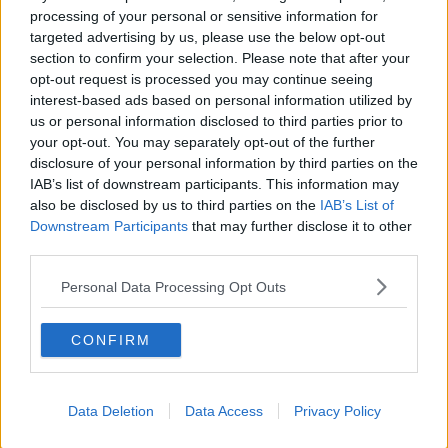
Mehr Artikel
processing of your personal or sensitive information for
targeted advertising by us, please use the below opt-out
section to confirm your selection. Please note that after your
Gerade In
opt-out request is processed you may continue seeing
interest-based ads based on personal information utilized by
„Sie haben sich nur gegenseitig beobachtet, und ich
us or personal information disclosed to third parties prior to
habe den Moment für die Attacke genutzt“ – Giulio
your opt-out. You may separately opt-out of the further
Pellizzari nutzt das Patt in der Gesamtwertung und
disclosure of your personal information by third parties on the
gewinnt an den Lagunas de Neila in Burgos
IAB’s list of downstream participants. This information may
0
Aug 10, 8:42
also be disclosed by us to third parties on the
IAB’s List of
Downstream Participants
that may further disclose it to other
Gesucht: Redakteur für Radsportaktuell.de
third parties.
0
Aug 09, 14:57
Personal Data Processing Opt Outs
Keine Radsportnachricht mehr verpassen – Folge
CONFIRM
RadsportAktuell bei Google!
0
Aug 09, 9:01
Data Deletion
Data Access
Privacy Policy
„Pogacar ... das Einzige, was ihn vom Sieg abhalten