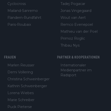
Cyclocross
Tadej Pogacar
Mailand-Sanremo
Jonas Vingegaard
Flandern-Rundfahrt
Wout van Aert
Paris-Roubaix
Remco Evenepoel
Mathieu van der Poel
Primoz Roglic
Thibau Nys
FRAUEN
PARTNER & KOOPERATIONEN
Marlen Reusser
Internationaler
Medienpartner im
Demi Vollering
Radsport
Christina Schweinberger
Kathrin Schweinberger
Lorena Wiebes
Marie Schreiber
Puck Pieterse