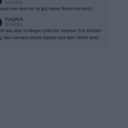
07-05-2026
spielt man denn mit da gbit keinen Button und nichts
FlyingWvA
16-04-2026
mir leid, aber so klingen schlechte Verlierer! Erst kritisiert
g, dass niemand seinem Kapitän nach dem Defekt einen r
 Teppich ausrollt. Dann schimpft Pogacar selber über sei
Shimano-Schubkarre", ehe Morgado denkt, dass der Welt
ter mit einem platten Reifen ins Velodrome einfuhr. Schle
r Stil!!! Insbesondere, wenn man sich die Rennsituation vo
m Defekt anschaut - wer andern eine Grube gräbt, fällt sel
hinein.