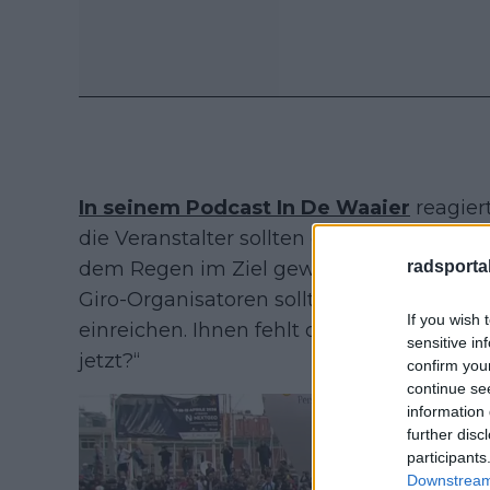
In seinem Podcast In De Waaier
reagier
die Veranstalter sollten die Fahrer veran
dem Regen im Ziel gewesen. Dann sind wi
radsportak
Giro-Organisatoren sollten mal eine Ru
If you wish 
einreichen. Ihnen fehlt dieses eine Zielfo
sensitive in
jetzt?“
confirm you
continue se
information 
further disc
participants
Downstream 