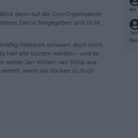
wie 
Blick dann auf die Giro-Organisation
dieses Ziel so freigegeben und nicht
Tut 
Bjer
lmäßig Radsport schauen, doch nicht
oten
ss hier alle stürzen werden – und es
ne "
mt weiter Jan-Willem van Schip aus
meis
chte
verteilt, wenn die Socken zu hoch
r de
bst 