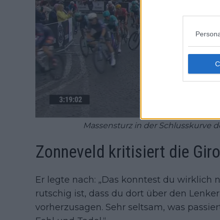
Persona
Massensturz in der Schlusskurve der
Zonneveld kritisiert die Gir
Er legte nach: „Das konntest du wirklich 
rutschig ist, dass du dort über den Lenk
vorherzusagen. Sehr seltsam, was passiert