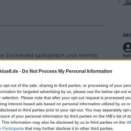
Akt
te Zonneveld sarkastisch und meinte,
Radr
ss T
twortlich machen: „Dann wären sie vor
onen
eder die Fahrer schuld, oder? Die
tuell.de -
Do Not Process My Personal Information
as g
nde Beschwerden gegen die Fahrer
Erfo
Mich
to opt-out of the sale, sharing to third parties, or processing of your per
to eines sprintenden Pelotons. Und
Zeic
formation for targeted advertising by us, please use the below opt-out s
Gest
r selection. Please note that after your opt-out request is processed y
et. 
eing interest-based ads based on personal information utilized by us or
disclosed to third parties prior to your opt-out. You may separately opt-
Auf 
losure of your personal information by third parties on the IAB’s list of
V?
. This information may also be disclosed by us to third parties on the
IA
Participants
that may further disclose it to other third parties.