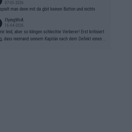
07-05-2026
spielt man denn mit da gbit keinen Button und nichts
FlyingWvA
16-04-2026
mir leid, aber so klingen schlechte Verlierer! Erst kritisiert
g, dass niemand seinem Kapitän nach dem Defekt einen r
 Teppich ausrollt. Dann schimpft Pogacar selber über sei
Shimano-Schubkarre", ehe Morgado denkt, dass der Welt
ter mit einem platten Reifen ins Velodrome einfuhr. Schle
r Stil!!! Insbesondere, wenn man sich die Rennsituation vo
m Defekt anschaut - wer andern eine Grube gräbt, fällt sel
hinein.