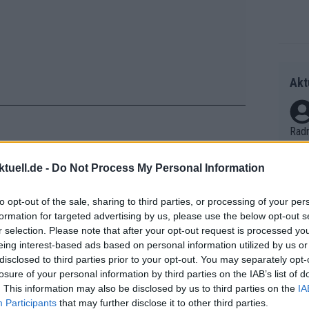
Akt
Radr
ss T
onen
tuell.de -
Do Not Process My Personal Information
iziell bestätigt: Am letzten Tour-Tag
as g
tre-Anstiegs auf dem Programm. Nur
Erfo
Mich
to opt-out of the sale, sharing to third parties, or processing of your per
tzten Anstiegs vom Ziel auf der
Zeic
formation for targeted advertising by us, please use the below opt-out s
Gest
r selection. Please note that after your opt-out request is processed y
cher Bruch mit der jahrzehntelangen
et. 
eing interest-based ads based on personal information utilized by us or
ges.
disclosed to third parties prior to your opt-out. You may separately opt-
Auf 
losure of your personal information by third parties on the IAB’s list of
V?
. This information may also be disclosed by us to third parties on the
IA
Participants
that may further disclose it to other third parties.