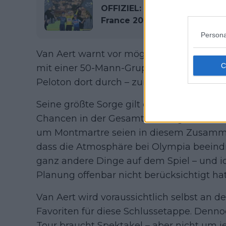
OFFIZIEL: So sieht die neue
France 2025 aus
Persona
Van Aert warnt vor möglichen chaotische
mit einer 50-Mann-Gruppe unten am Ansti
Peloton dort durch – zur gleichen Zeit. D
Seine größte Sorge gilt der Sicherheit. V
Chancen in der Gesamtwertung oder ande
um Montmartre seien in diesem Zusamme
dass die Atmosphäre bei Olympia beeindr
ganz andere Dinge auf dem Spiel – und ic
Planung offenbar nicht berücksichtigt hat
Van Aert wird voraussichtlich selbst an 
Favoriten für diese Schlussetappe. Dennoc
Tour braucht Spektakel – aber nicht um je