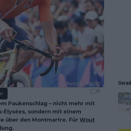
Gerad
0
e!
em Paukenschlag – nicht mehr mit
-Élysées, sondern mit einem
ale über den Montmartre. Für
Wout
dung.