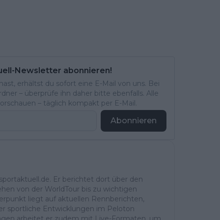
uell-Newsletter abonnieren!
st, erhältst du sofort eine E-Mail von uns. Bei
ner – überprüfe ihn daher bitte ebenfalls. Alle
rschauen – täglich kompakt per E-Mail.
Abonnieren
portaktuell.de. Er berichtet dort über den
ehen von der WorldTour bis zu wichtigen
rpunkt liegt auf aktuellen Rennberichten,
r sportliche Entwicklungen im Peloton
ntagen arbeitet er zudem mit Live-Formaten, um