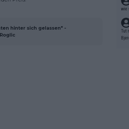
wie 
ten hinter sich gelassen" -
Tut 
Roglic
Bjer
oten
ne "
meis
chte
r de
bst 