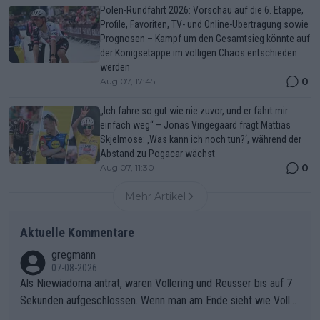
Polen-Rundfahrt 2026: Vorschau auf die 6. Etappe,
Profile, Favoriten, TV- und Online-Übertragung sowie
Prognosen – Kampf um den Gesamtsieg könnte auf
der Königsetappe im völligen Chaos entschieden
werden
0
Aug 07, 17:45
„Ich fahre so gut wie nie zuvor, und er fährt mir
einfach weg“ – Jonas Vingegaard fragt Mattias
Skjelmose: ‚Was kann ich noch tun?‘, während der
Abstand zu Pogacar wächst
0
Aug 07, 11:30
Mehr Artikel
Aktuelle Kommentare
gregmann
07-08-2026
Als Niewiadoma antrat, waren Vollering und Reusser bis auf 7
Sekunden aufgeschlossen. Wenn man am Ende sieht wie Voller
ing Reusser hat stehen lassen, ist es unverständlich, wieso Voll