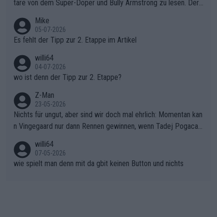
war das Loch zu Niewiadoma bereits zu groß, um es im Allein
tare von dem Super-Doper und Bully Armstrong zu lesen. Der
gang auf den steilen Schlusskilometern noch einmal zu schließ
Typ ist so was von daneben. Er kann seine Meinung haben, abe
Mike
en.Teurer Sekundenpoker: Die Quittung sind nun 15 Sekunden
r die gehört nicht in dieses Medium!
05-07-2026
Rückstand im Gesamtklassement – ein Polster, das Niewiado
Es fehlt der Tipp zur 2. Etappe im Artikel
ma vor der Schlussetappe nach Nizza alle Trümpfe in die Hand
willi64
gibt. Diese Etappe wird sicher als der psychologische Wendep
04-07-2026
unkt dieser Tour in die Geschichte eingehen. Wenn man bei so
wo ist denn der Tipp zur 2. Etappe?
einem harten Aufstieg einmal den Moment verpasst und der K
onkurrentin die "zweite Luft" schenkt, ist der Schaden am Ber
Z-Man
23-05-2026
g kaum noch zu reparieren.Vor uns liegt nun das große Finale R
Nichts für ungut, aber sind wir doch mal ehrlich: Momentan kan
ichtung Nizza. Niewiadoma hat psychologisch Oberwasser, ab
n Vingegaard nur dann Rennen gewinnen, wenn Tadej Pogacar
er SD Worx und Vollering müssen jetzt All-In gehen. (gregman
nicht mitfährt!!!
n)
willi64
07-05-2026
wie spielt man denn mit da gbit keinen Button und nichts