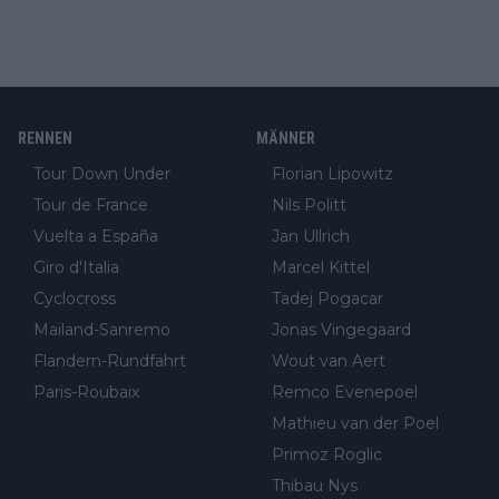
RENNEN
MÄNNER
Tour Down Under
Florian Lipowitz
Tour de France
Nils Politt
Vuelta a España
Jan Ullrich
Giro d'Italia
Marcel Kittel
Cyclocross
Tadej Pogacar
Mailand-Sanremo
Jonas Vingegaard
Flandern-Rundfahrt
Wout van Aert
Paris-Roubaix
Remco Evenepoel
Mathieu van der Poel
Primoz Roglic
Thibau Nys