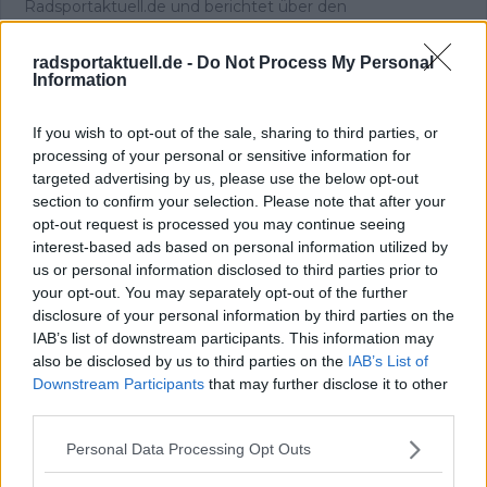
Radsportaktuell.de und berichtet über den
professionellen Radsport. Ein Schwerpunkt seiner Arbeit
liegt auf Liveblogs zu wichtigen Renntagen und Etappen,
radsportaktuell.de -
Do Not Process My Personal
bei denen er das Geschehen in Echtzeit begleitet und
Information
Ergebnisse sowie taktische Entwicklungen fortlaufend
einordnet. Darüber hinaus schreibt er aktuelle Berichte
If you wish to opt-out of the sale, sharing to third parties, or
und Hintergrundtexte rund um Teams, Fahrer und den
processing of your personal or sensitive information for
Rennkalender.
targeted advertising by us, please use the below opt-out
Seine journalistische Laufbahn begann Theo als
section to confirm your selection. Please note that after your
Praktikant und später als Werkstudent beim Online-
Gaming-Magazin EarlyGame. Aktuell studiert er
opt-out request is processed you may continue seeing
Ressortjournalismus an einer Hochschule. Theo arbeitet
interest-based ads based on personal information utilized by
aus München und ist in seiner redaktionellen Arbeit eng
us or personal information disclosed to third parties prior to
mit den Kolleginnen und Kollegen der
your opt-out. You may separately opt-out of the further
Schwesterplattformen vernetzt, darunter Nicolas Gayer
disclosure of your personal information by third parties on the
und Oliver Ried. In seiner Berichterstattung legt er Wert
IAB’s list of downstream participants. This information may
auf sorgfältige Quellenprüfung, klare Einordnung und die
also be disclosed by us to third parties on the
IAB’s List of
zeitnahe Aktualisierung von Inhalten, sobald neue,
Downstream Participants
that may further disclose it to other
gesicherte Informationen vorliegen.
third parties.
Beiträge des Autors ansehen
Personal Data Processing Opt Outs