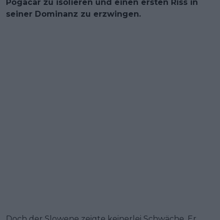
Pogacar zu isolieren und einen ersten Riss in
seiner Dominanz zu erzwingen.
Doch der Slowene zeigte keinerlei Schwäche. Er