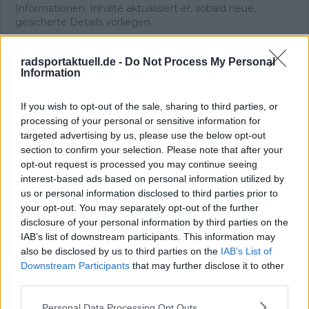
Informationen. Inhalte aktualisiert er, sobald neue,
gesicherte Details vorliegen.
Beiträge des Autors ansehen
radsportaktuell.de -
Do Not Process My Personal
Information
If you wish to opt-out of the sale, sharing to third parties, or
processing of your personal or sensitive information for
targeted advertising by us, please use the below opt-out
Klatscht
0
section to confirm your selection. Please note that after your
Besucher
0
opt-out request is processed you may continue seeing
interest-based ads based on personal information utilized by
Vorheriger Artikel
Nächster Artikel
us or personal information disclosed to third parties prior to
DISKUSSION Tour de
„Als du gesprochen
your opt-out. You may separately opt-out of the further
France Etappe 16 |
hast, wurde der Raum
disclosure of your personal information by third parties on the
Pogacar am Limit?
still“ - Rowe lobt
IAB’s list of downstream participants. This information may
Gibt es noch
Geraint Thomas für
also be disclosed by us to third parties on the
IAB’s List of
Bewegung auf dem
das letzte Kapitel
Downstream Participants
that may further disclose it to other
Podium?
seiner Karriere
third parties.
Personal Data Processing Opt Outs