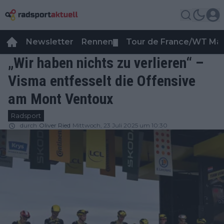
Newsletter
Rennen
Tour de France/WT Ma
▼
„Wir haben nichts zu verlieren“ –
Visma entfesselt die Offensive
am Mont Ventoux
Radsport
durch
Oliver Ried
Mittwoch, 23 Juli 2025 um 10:30