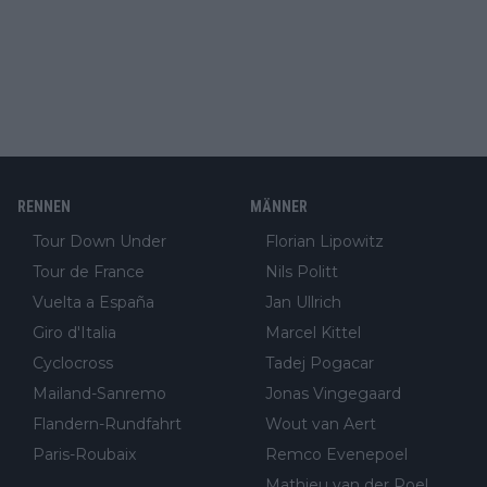
RENNEN
MÄNNER
Tour Down Under
Florian Lipowitz
Tour de France
Nils Politt
Vuelta a España
Jan Ullrich
Giro d'Italia
Marcel Kittel
Cyclocross
Tadej Pogacar
Mailand-Sanremo
Jonas Vingegaard
Flandern-Rundfahrt
Wout van Aert
Paris-Roubaix
Remco Evenepoel
Mathieu van der Poel