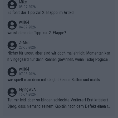
Mike
r die gehört nicht in dieses Medium!
05-07-2026
Es fehlt der Tipp zur 2. Etappe im Artikel
willi64
04-07-2026
wo ist denn der Tipp zur 2. Etappe?
Z-Man
23-05-2026
Nichts für ungut, aber sind wir doch mal ehrlich: Momentan kan
n Vingegaard nur dann Rennen gewinnen, wenn Tadej Pogacar
nicht mitfährt!!!
willi64
07-05-2026
wie spielt man denn mit da gbit keinen Button und nichts
FlyingWvA
16-04-2026
Tut mir leid, aber so klingen schlechte Verlierer! Erst kritisiert
Bjerg, dass niemand seinem Kapitän nach dem Defekt einen ro
ten Teppich ausrollt. Dann schimpft Pogacar selber über seine