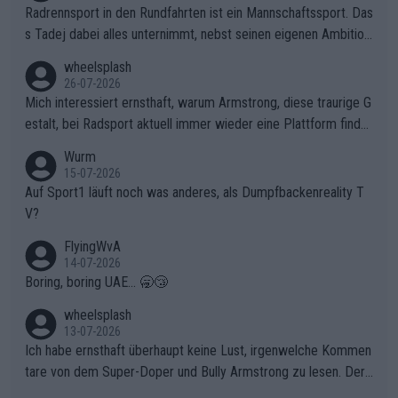
Radrennsport in den Rundfahrten ist ein Mannschaftssport. Das
s Tadej dabei alles unternimmt, nebst seinen eigenen Ambition
en, gegenüber seinen Helfern Solidarität zu zeigen und so das
wheelsplash
ganze Team auch mental stark zu machen und konkret am Erf
26-07-2026
olg teilzuhaben, ist ihm ganz hoch anzurechnen. Das ist ein Zei
Mich interessiert ernsthaft, warum Armstrong, diese traurige G
chen weit über den Radsport hinaus.
estalt, bei Radsport aktuell immer wieder eine Plattform finde
t. Könnte mir die Redaktion diese Frage beantworten?
Wurm
15-07-2026
Auf Sport1 läuft noch was anderes, als Dumpfbackenreality T
V?
FlyingWvA
14-07-2026
Boring, boring UAE... 🥱😴
wheelsplash
13-07-2026
Ich habe ernsthaft überhaupt keine Lust, irgenwelche Kommen
tare von dem Super-Doper und Bully Armstrong zu lesen. Der
Typ ist so was von daneben. Er kann seine Meinung haben, abe