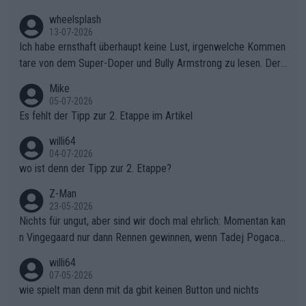
wheelsplash
13-07-2026
Ich habe ernsthaft überhaupt keine Lust, irgenwelche Kommen
tare von dem Super-Doper und Bully Armstrong zu lesen. Der
Typ ist so was von daneben. Er kann seine Meinung haben, abe
Mike
r die gehört nicht in dieses Medium!
05-07-2026
Es fehlt der Tipp zur 2. Etappe im Artikel
willi64
04-07-2026
wo ist denn der Tipp zur 2. Etappe?
Z-Man
23-05-2026
Nichts für ungut, aber sind wir doch mal ehrlich: Momentan kan
n Vingegaard nur dann Rennen gewinnen, wenn Tadej Pogacar
nicht mitfährt!!!
willi64
07-05-2026
wie spielt man denn mit da gbit keinen Button und nichts