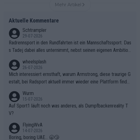
Mehr Artikel
Aktuelle Kommentare
Schtrampler
29-07-2026
Radrennsport in den Rundfahrten ist ein Mannschaftssport. Das
s Tadej dabei alles unternimmt, nebst seinen eigenen Ambition
en, gegenüber seinen Helfern Solidarität zu zeigen und so das
wheelsplash
ganze Team auch mental stark zu machen und konkret am Erf
26-07-2026
olg teilzuhaben, ist ihm ganz hoch anzurechnen. Das ist ein Zei
Mich interessiert ernsthaft, warum Armstrong, diese traurige G
chen weit über den Radsport hinaus.
estalt, bei Radsport aktuell immer wieder eine Plattform finde
t. Könnte mir die Redaktion diese Frage beantworten?
Wurm
15-07-2026
Auf Sport1 läuft noch was anderes, als Dumpfbackenreality T
V?
FlyingWvA
14-07-2026
Boring, boring UAE... 🥱😴