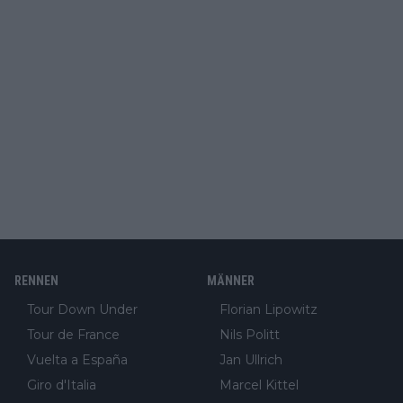
RENNEN
MÄNNER
Tour Down Under
Florian Lipowitz
Tour de France
Nils Politt
Vuelta a España
Jan Ullrich
Giro d'Italia
Marcel Kittel