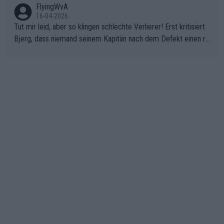
FlyingWvA
16-04-2026
Tut mir leid, aber so klingen schlechte Verlierer! Erst kritisiert
Bjerg, dass niemand seinem Kapitän nach dem Defekt einen ro
ten Teppich ausrollt. Dann schimpft Pogacar selber über seine
"Shimano-Schubkarre", ehe Morgado denkt, dass der Weltmeis
ter mit einem platten Reifen ins Velodrome einfuhr. Schlechter
Stil!!! Insbesondere, wenn man sich die Rennsituation vor dem
Defekt anschaut - wer andern eine Grube gräbt, fällt selbst hin
ein.