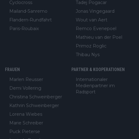
Cyclocross
Tadej Pogacar
Mailand-Sanremo
Jonas Vingegaard
Flandern-Rundfahrt
Wout van Aert
Paris-Roubaix
Remco Evenepoel
Mathieu van der Poel
Primoz Roglic
Thibau Nys
FRAUEN
PARTNER & KOOPERATIONEN
Marlen Reusser
Internationaler
Medienpartner im
Demi Vollering
Radsport
Christina Schweinberger
Kathrin Schweinberger
Lorena Wiebes
Marie Schreiber
Puck Pieterse