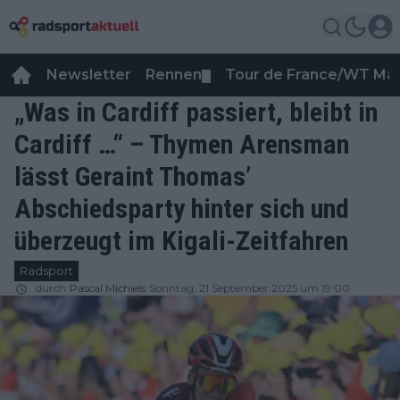
Newsletter
Rennen
Tour de France/WT Ma
▼
„Was in Cardiff passiert, bleibt in
Cardiff …“ – Thymen Arensman
lässt Geraint Thomas’
Abschiedsparty hinter sich und
überzeugt im Kigali-Zeitfahren
Radsport
durch
Pascal Michiels
Sonntag, 21 September 2025 um 19:00