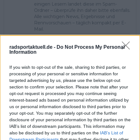
einigen Lesern landet diese im Spam-
Ordner – überprüfe ihn daher bitte ebenfalls.
Alle wichtigen News, Ergebnisse und
Rennvorschauen – täglich kompakt per E-
Mail.
radsportaktuell.de -
Do Not Process My Personal
Information
Abonnieren
If you wish to opt-out of the sale, sharing to third parties, or
processing of your personal or sensitive information for
Pascal Michiels
targeted advertising by us, please use the below opt-out
SEO-Manager, Sportjournalist und Editor-in-chief
section to confirm your selection. Please note that after your
In meiner Nachbarschaft wuchs man mit der Tour de
opt-out request is processed you may continue seeing
France auf. Sie war überall – es waren die letzten großen
interest-based ads based on personal information utilized by
Jahre von Eddy Merckx. Wir waren Kinder, trugen Trikots
us or personal information disclosed to third parties prior to
und spielten die gesamte Rundfahrt nach. Zwei Brücken
your opt-out. You may separately opt-out of the further
wurden zu unseren „Bergen“, und wir rasten über
disclosure of your personal information by third parties on the
Straßen, als Autos noch nicht den Ton angaben. Mit 13
IAB’s list of downstream participants. This information may
Jahren war mein Herz endgültig dem Radsport verfallen.
also be disclosed by us to third parties on the
IAB’s List of
In einem Urlaub in Frankreich durfte ich nach langem
Downstream Participants
that may further disclose it to other