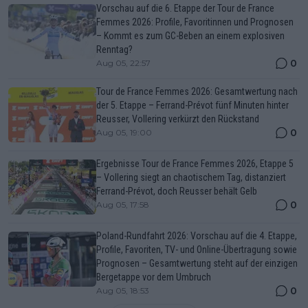
Vorschau auf die 6. Etappe der Tour de France
Femmes 2026: Profile, Favoritinnen und Prognosen
– Kommt es zum GC-Beben an einem explosiven
Renntag?
0
Aug 05, 22:57
Tour de France Femmes 2026: Gesamtwertung nach
der 5. Etappe – Ferrand-Prévot fünf Minuten hinter
Reusser, Vollering verkürzt den Rückstand
0
Aug 05, 19:00
Ergebnisse Tour de France Femmes 2026, Etappe 5
– Vollering siegt an chaotischem Tag, distanziert
Ferrand-Prévot, doch Reusser behält Gelb
0
Aug 05, 17:58
Poland-Rundfahrt 2026: Vorschau auf die 4. Etappe,
Profile, Favoriten, TV- und Online-Übertragung sowie
Prognosen – Gesamtwertung steht auf der einzigen
Bergetappe vor dem Umbruch
0
Aug 05, 18:53