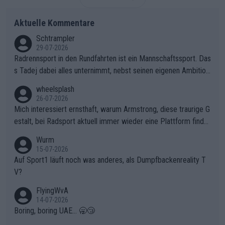
Aktuelle Kommentare
Schtrampler
29-07-2026
Radrennsport in den Rundfahrten ist ein Mannschaftssport. Das
s Tadej dabei alles unternimmt, nebst seinen eigenen Ambition
en, gegenüber seinen Helfern Solidarität zu zeigen und so das
wheelsplash
ganze Team auch mental stark zu machen und konkret am Erf
26-07-2026
olg teilzuhaben, ist ihm ganz hoch anzurechnen. Das ist ein Zei
Mich interessiert ernsthaft, warum Armstrong, diese traurige G
chen weit über den Radsport hinaus.
estalt, bei Radsport aktuell immer wieder eine Plattform finde
t. Könnte mir die Redaktion diese Frage beantworten?
Wurm
15-07-2026
Auf Sport1 läuft noch was anderes, als Dumpfbackenreality T
V?
FlyingWvA
14-07-2026
Boring, boring UAE... 🥱😴