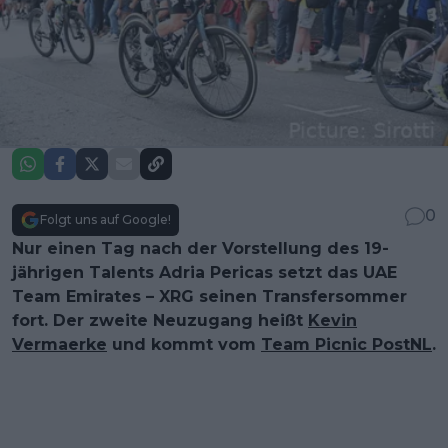
0
Folgt uns auf Google!
Nur einen Tag nach der Vorstellung des 19-
jährigen Talents Adria Pericas setzt das UAE
Team Emirates – XRG seinen Transfersommer
fort. Der zweite Neuzugang heißt
Kevin
Vermaerke
und kommt vom
Team Picnic PostNL
.