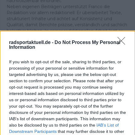
nachvollziehbar einordnet.
Neben eigenen Beiträgen unterstützt Franco die
Redaktion vor allem redaktionell: Er überarbeitet Texte,
strukturiert Inhalte und achtet auf Konsistenz und
Qualität, damit Berichte präzise, verständlich und sachlich
belastbar bleiben. In seiner redaktionellen Arbeit legt er
Wert auf sorgfältige Quellenprüfung, klare Einordnung
radsportaktuell.de -
Do Not Process My Personal
und aktualisiert Inhalte, sobald neue, gesicherte
Information
Informationen vorliegen.
Beiträge des Autors ansehen
If you wish to opt-out of the sale, sharing to third parties, or
processing of your personal or sensitive information for
targeted advertising by us, please use the below opt-out
section to confirm your selection. Please note that after your
opt-out request is processed you may continue seeing
Klatscht
0
interest-based ads based on personal information utilized by
Besucher
0
us or personal information disclosed to third parties prior to
your opt-out. You may separately opt-out of the further
Vorheriger Artikel
Nächster Artikel
disclosure of your personal information by third parties on the
„Ich verbringe etwa
„Ich fühle mich
IAB’s list of downstream participants. This information may
zwei Stunden am Tag
bereits zu 100 %
also be disclosed by us to third parties on the
IAB’s List of
mit Duschen und
erholt“ – João Almeida
Downstream Participants
that may further disclose it to other
Wundversorgung“ –
bereit für die Vuelta