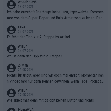
wheelsplash
13-07-2026
Ich habe ernsthaft überhaupt keine Lust, irgenwelche Kommen
tare von dem Super-Doper und Bully Armstrong zu lesen. Der
Typ ist so was von daneben. Er kann seine Meinung haben, abe
Mike
r die gehört nicht in dieses Medium!
05-07-2026
Es fehlt der Tipp zur 2. Etappe im Artikel
willi64
04-07-2026
wo ist denn der Tipp zur 2. Etappe?
Z-Man
23-05-2026
Nichts für ungut, aber sind wir doch mal ehrlich: Momentan kan
n Vingegaard nur dann Rennen gewinnen, wenn Tadej Pogacar
nicht mitfährt!!!
willi64
07-05-2026
wie spielt man denn mit da gbit keinen Button und nichts
FlyingWvA