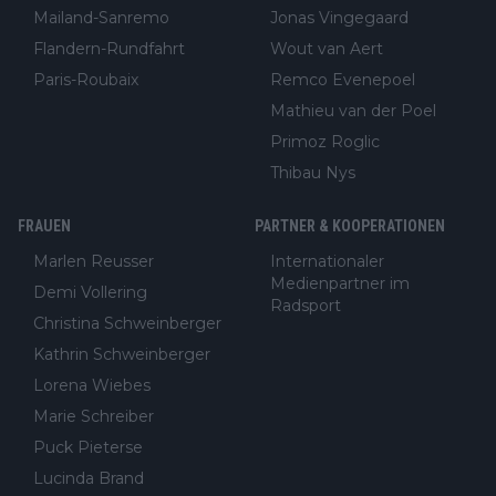
Mailand-Sanremo
Jonas Vingegaard
Flandern-Rundfahrt
Wout van Aert
Paris-Roubaix
Remco Evenepoel
Mathieu van der Poel
Primoz Roglic
Thibau Nys
FRAUEN
PARTNER & KOOPERATIONEN
Marlen Reusser
Internationaler
Medienpartner im
Demi Vollering
Radsport
Christina Schweinberger
Kathrin Schweinberger
Lorena Wiebes
Marie Schreiber
Puck Pieterse
Lucinda Brand