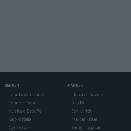
RENNEN
MÄNNER
Tour Down Under
Florian Lipowitz
Tour de France
Nils Politt
Vuelta a España
Jan Ullrich
Giro d'Italia
Marcel Kittel
Cyclocross
Tadej Pogacar