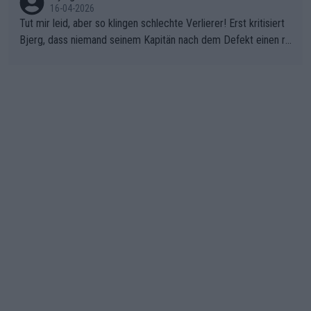
16-04-2026
Tut mir leid, aber so klingen schlechte Verlierer! Erst kritisiert
Bjerg, dass niemand seinem Kapitän nach dem Defekt einen ro
ten Teppich ausrollt. Dann schimpft Pogacar selber über seine
"Shimano-Schubkarre", ehe Morgado denkt, dass der Weltmeis
ter mit einem platten Reifen ins Velodrome einfuhr. Schlechter
Stil!!! Insbesondere, wenn man sich die Rennsituation vor dem
Defekt anschaut - wer andern eine Grube gräbt, fällt selbst hin
ein.