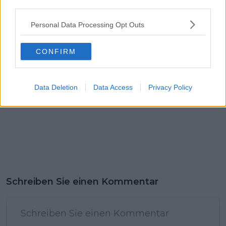
third parties.
So überlebte Jordi
und die Jagd nach
Meeus die Tour de
dem Sieg
Personal Data Processing Opt Outs
France
CONFIRM
Data Deletion
Data Access
Privacy Policy
Schreiben Sie einen Kommentar