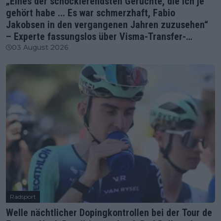
„Eines der schockierendsten Gerüchte, die ich je
gehört habe ... Es war schmerzhaft, Fabio
Jakobsen in den vergangenen Jahren zuzusehen“
– Experte fassungslos über Visma-Transfer-
Spekulationen
03 August 2026
Radsport
Welle nächtlicher Dopingkontrollen bei der Tour de