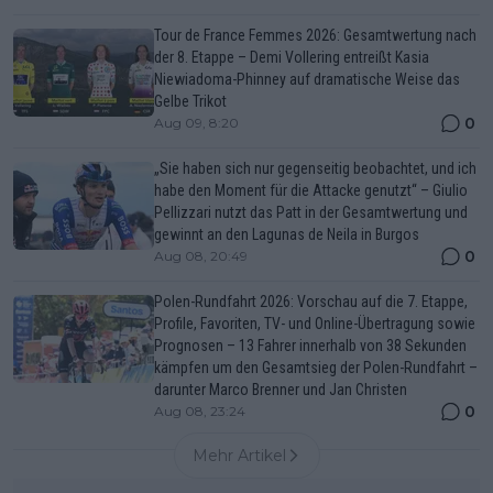
Tour de France Femmes 2026: Gesamtwertung nach
der 8. Etappe – Demi Vollering entreißt Kasia
Niewiadoma-Phinney auf dramatische Weise das
Gelbe Trikot
0
Aug 09, 8:20
„Sie haben sich nur gegenseitig beobachtet, und ich
habe den Moment für die Attacke genutzt“ – Giulio
Pellizzari nutzt das Patt in der Gesamtwertung und
gewinnt an den Lagunas de Neila in Burgos
0
Aug 08, 20:49
Polen-Rundfahrt 2026: Vorschau auf die 7. Etappe,
Profile, Favoriten, TV- und Online-Übertragung sowie
Prognosen – 13 Fahrer innerhalb von 38 Sekunden
kämpfen um den Gesamtsieg der Polen-Rundfahrt –
darunter Marco Brenner und Jan Christen
0
Aug 08, 23:24
Mehr Artikel