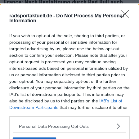
France: Nach Bestätigung durch Red Bull auch
Decathlon, Groupama-FDJ und Picnic-PostNL
radsportaktuell.de -
Do Not Process My Personal
kontrolliert
Information
21 Juli 2026
If you wish to opt-out of the sale, sharing to third parties, or
Mehr Artikel
processing of your personal or sensitive information for
targeted advertising by us, please use the below opt-out
section to confirm your selection. Please note that after your
Gerade In
opt-out request is processed you may continue seeing
interest-based ads based on personal information utilized by
Tour de France Femmes 2026: Gesamtwertung nach
us or personal information disclosed to third parties prior to
der 8. Etappe – Demi Vollering entreißt Kasia
your opt-out. You may separately opt-out of the further
Niewiadoma-Phinney auf dramatische Weise das
disclosure of your personal information by third parties on the
Gelbe Trikot
IAB’s list of downstream participants. This information may
0
Aug 09, 8:20
also be disclosed by us to third parties on the
IAB’s List of
Downstream Participants
that may further disclose it to other
Vorschau auf die 9. Etappe der Tour de France
third parties.
Femmes 2026: Profile, Favoritinnen und Prognosen
– 8 Sekunden trennen Vollering und Niewiadoma –
Personal Data Processing Opt Outs
wer holt sich das Gelbe Trikot?
0
Aug 09, 8:20