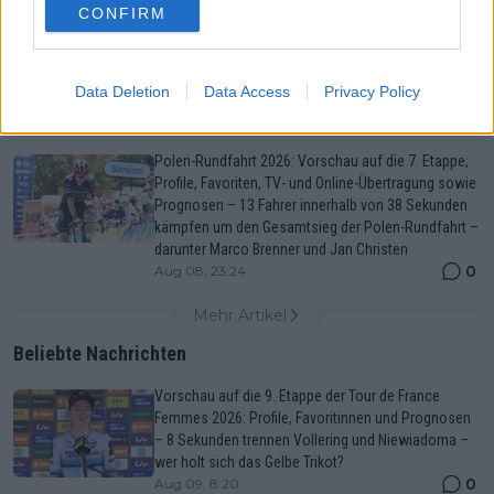
CONFIRM
Medizinischer Bericht und Aufgaben Tour de France
Femmes 2026, Etappe 8 – Titelverteidigerin Ferrand-
Prévot gibt auf – später Sturz zerstört Squibans
Data Deletion
Data Access
Privacy Policy
Chance auf den Etappensieg
0
Aug 08, 23:29
Polen-Rundfahrt 2026: Vorschau auf die 7. Etappe,
Profile, Favoriten, TV- und Online-Übertragung sowie
Prognosen – 13 Fahrer innerhalb von 38 Sekunden
kämpfen um den Gesamtsieg der Polen-Rundfahrt –
darunter Marco Brenner und Jan Christen
0
Aug 08, 23:24
Mehr Artikel
Beliebte Nachrichten
Vorschau auf die 9. Etappe der Tour de France
Femmes 2026: Profile, Favoritinnen und Prognosen
– 8 Sekunden trennen Vollering und Niewiadoma –
wer holt sich das Gelbe Trikot?
0
Aug 09, 8:20