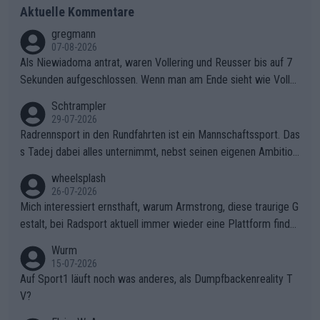
Aktuelle Kommentare
gregmann
07-08-2026
Als Niewiadoma antrat, waren Vollering und Reusser bis auf 7
Sekunden aufgeschlossen. Wenn man am Ende sieht wie Voller
ing Reusser hat stehen lassen, ist es unverständlich, wieso Voll
Schtrampler
ering die 7 Sekunden zu Niewiadoma nicht geschlossen hat un
29-07-2026
d den Abstand hat anwachsen lassen. Ein schwerer taktischer
Radrennsport in den Rundfahrten ist ein Mannschaftssport. Das
Fehler, der den Tour Sieg kosten wird.Diese Beobachtung trifft
s Tadej dabei alles unternimmt, nebst seinen eigenen Ambition
den taktischen Kern dieser dramatischen Etappe perfekt. Die
en, gegenüber seinen Helfern Solidarität zu zeigen und so das
wheelsplash
Zögerlichkeit von Demi Vollering in diesem Moment war das e
ganze Team auch mental stark zu machen und konkret am Erf
26-07-2026
ntscheidende Puzzleteil, das Katarzyna Niewiadoma die Tür z
olg teilzuhaben, ist ihm ganz hoch anzurechnen. Das ist ein Zei
Mich interessiert ernsthaft, warum Armstrong, diese traurige G
um Gelben Trikot geöffnet hat.Das taktische Dilemma am Mon
chen weit über den Radsport hinaus.
estalt, bei Radsport aktuell immer wieder eine Plattform finde
t VentouxDie psychologische Falle: Vollering spekulierte in die
t. Könnte mir die Redaktion diese Frage beantworten?
Wurm
ser Phase darauf, dass Marlen Reusser im Gelben Trikot die N
15-07-2026
achführarbeit leistet, um ihre Gesamtführung zu verteidigen.De
Auf Sport1 läuft noch was anderes, als Dumpfbackenreality T
r Pokereinsatz: Anstatt die verbleibenden 7 Sekunden sofort s
V?
elbst zuzufahren, verließ sich Vollering zu lange auf die Tempo
arbeit anderer.Niewiadomas Momentum: Niewiadoma nutzte g