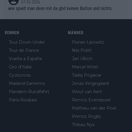
07-05-2026
wie spielt man denn mit da gbit keinen Button und nichts
RENNEN
MÄNNER
Tour Down Under
Florian Lipowitz
Tour de France
Nils Politt
Vuelta a España
Jan Ullrich
Giro d'Italia
Marcel Kittel
Cyclocross
Tadej Pogacar
Mailand-Sanremo
Jonas Vingegaard
Flandern-Rundfahrt
Wout van Aert
Paris-Roubaix
Remco Evenepoel
Mathieu van der Poel
Primoz Roglic
Thibau Nys