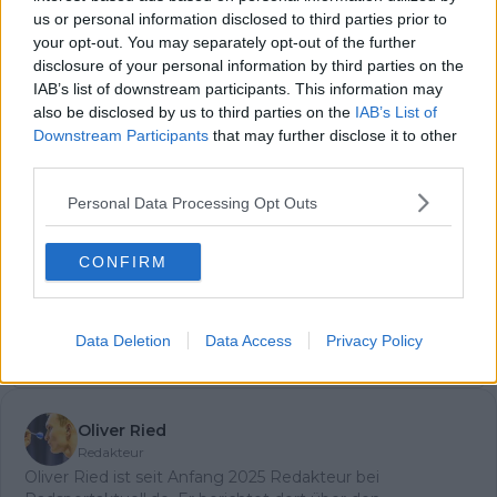
us or personal information disclosed to third parties prior to
your opt-out. You may separately opt-out of the further
disclosure of your personal information by third parties on the
Jetzt kostenlos den RadsportAktuell-
IAB’s list of downstream participants. This information may
Newsletter abonnieren!
also be disclosed by us to third parties on the
IAB’s List of
Nachdem du auf „Abonnieren“ geklickt hast,
Downstream Participants
that may further disclose it to other
erhältst du sofort eine E-Mail von uns. Bei
third parties.
einigen Lesern landet diese im Spam-
Ordner – überprüfe ihn daher bitte ebenfalls.
Personal Data Processing Opt Outs
Alle wichtigen News, Ergebnisse und
Rennvorschauen – täglich kompakt per E-
Mail.
CONFIRM
Data Deletion
Data Access
Privacy Policy
Abonnieren
Oliver Ried
Redakteur
Oliver Ried ist seit Anfang 2025 Redakteur bei