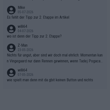
gang auf den steilen Schlusskilometern noch einmal zu schließ
Typ ist so was von daneben. Er kann seine Meinung haben, abe
Mike
en.Teurer Sekundenpoker: Die Quittung sind nun 15 Sekunden
r die gehört nicht in dieses Medium!
05-07-2026
Rückstand im Gesamtklassement – ein Polster, das Niewiado
Es fehlt der Tipp zur 2. Etappe im Artikel
ma vor der Schlussetappe nach Nizza alle Trümpfe in die Hand
willi64
gibt. Diese Etappe wird sicher als der psychologische Wendep
04-07-2026
unkt dieser Tour in die Geschichte eingehen. Wenn man bei so
wo ist denn der Tipp zur 2. Etappe?
einem harten Aufstieg einmal den Moment verpasst und der K
onkurrentin die "zweite Luft" schenkt, ist der Schaden am Ber
Z-Man
23-05-2026
g kaum noch zu reparieren.Vor uns liegt nun das große Finale R
Nichts für ungut, aber sind wir doch mal ehrlich: Momentan kan
ichtung Nizza. Niewiadoma hat psychologisch Oberwasser, ab
n Vingegaard nur dann Rennen gewinnen, wenn Tadej Pogacar
er SD Worx und Vollering müssen jetzt All-In gehen. (gregman
nicht mitfährt!!!
n)
willi64
07-05-2026
wie spielt man denn mit da gbit keinen Button und nichts