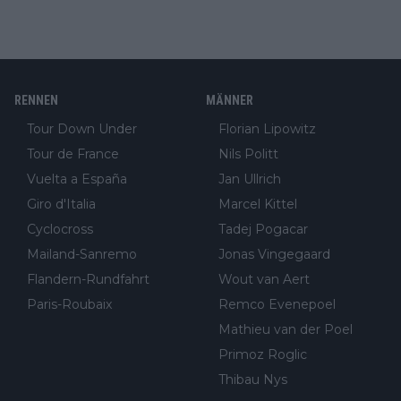
RENNEN
MÄNNER
Tour Down Under
Florian Lipowitz
Tour de France
Nils Politt
Vuelta a España
Jan Ullrich
Giro d'Italia
Marcel Kittel
Cyclocross
Tadej Pogacar
Mailand-Sanremo
Jonas Vingegaard
Flandern-Rundfahrt
Wout van Aert
Paris-Roubaix
Remco Evenepoel
Mathieu van der Poel
Primoz Roglic
Thibau Nys