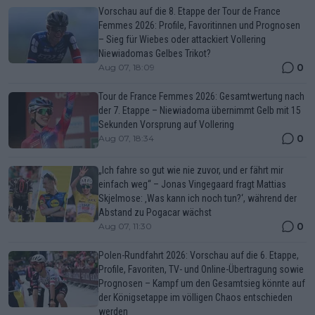
Vorschau auf die 8. Etappe der Tour de France
Femmes 2026: Profile, Favoritinnen und Prognosen
– Sieg für Wiebes oder attackiert Vollering
Niewiadomas Gelbes Trikot?
0
Aug 07, 18:09
Tour de France Femmes 2026: Gesamtwertung nach
der 7. Etappe – Niewiadoma übernimmt Gelb mit 15
Sekunden Vorsprung auf Vollering
0
Aug 07, 18:34
„Ich fahre so gut wie nie zuvor, und er fährt mir
einfach weg“ – Jonas Vingegaard fragt Mattias
Skjelmose: ‚Was kann ich noch tun?‘, während der
Abstand zu Pogacar wächst
0
Aug 07, 11:30
Polen-Rundfahrt 2026: Vorschau auf die 6. Etappe,
Profile, Favoriten, TV- und Online-Übertragung sowie
Prognosen – Kampf um den Gesamtsieg könnte auf
der Königsetappe im völligen Chaos entschieden
werden