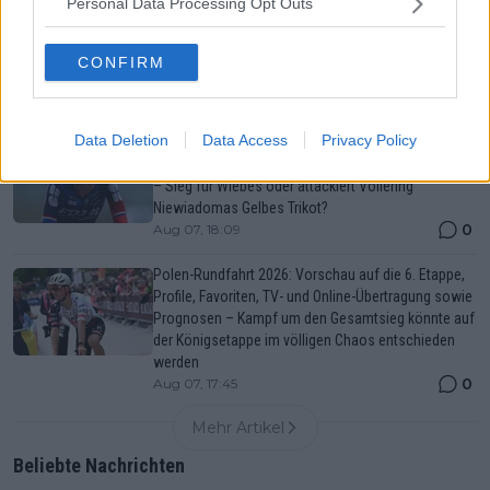
Personal Data Processing Opt Outs
Tour de France Femmes 2026: Gesamtwertung nach
der 7. Etappe – Niewiadoma übernimmt Gelb mit 15
CONFIRM
Sekunden Vorsprung auf Vollering
0
Aug 07, 18:34
Data Deletion
Data Access
Privacy Policy
Vorschau auf die 8. Etappe der Tour de France
Femmes 2026: Profile, Favoritinnen und Prognosen
– Sieg für Wiebes oder attackiert Vollering
Niewiadomas Gelbes Trikot?
0
Aug 07, 18:09
Polen-Rundfahrt 2026: Vorschau auf die 6. Etappe,
Profile, Favoriten, TV- und Online-Übertragung sowie
Prognosen – Kampf um den Gesamtsieg könnte auf
der Königsetappe im völligen Chaos entschieden
werden
0
Aug 07, 17:45
Mehr Artikel
Beliebte Nachrichten