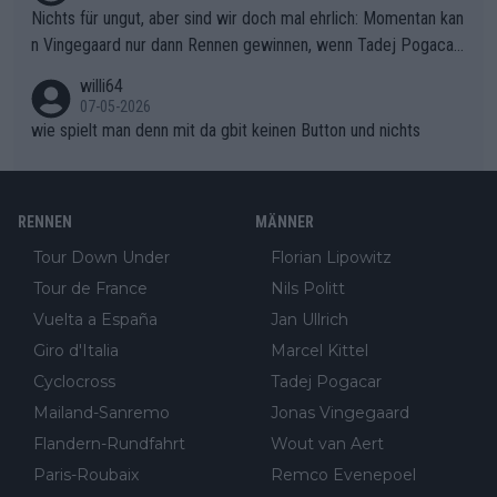
g kaum noch zu reparieren.Vor uns liegt nun das große Finale R
Nichts für ungut, aber sind wir doch mal ehrlich: Momentan kan
ichtung Nizza. Niewiadoma hat psychologisch Oberwasser, ab
n Vingegaard nur dann Rennen gewinnen, wenn Tadej Pogacar
er SD Worx und Vollering müssen jetzt All-In gehen. (gregman
nicht mitfährt!!!
n)
willi64
07-05-2026
wie spielt man denn mit da gbit keinen Button und nichts
RENNEN
MÄNNER
Tour Down Under
Florian Lipowitz
Tour de France
Nils Politt
Vuelta a España
Jan Ullrich
Giro d'Italia
Marcel Kittel
Cyclocross
Tadej Pogacar
Mailand-Sanremo
Jonas Vingegaard
Flandern-Rundfahrt
Wout van Aert
Paris-Roubaix
Remco Evenepoel