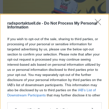
Radsport
radsportaktuell.de -
Do Not Process My Personal
Information
„Es wird einen Klassementfahrer geben, der Zeit
verliert“ – Contador warnt vor der 2. Tour-de-
If you wish to opt-out of the sale, sharing to third parties, or
France-Etappe, während Pogačar Vingegaards
processing of your personal or sensitive information for
Gelbes Trikot jagt
targeted advertising by us, please use the below opt-out
05 Juli 2026
section to confirm your selection. Please note that after your
opt-out request is processed you may continue seeing
interest-based ads based on personal information utilized by
Mehr Artikel
us or personal information disclosed to third parties prior to
your opt-out. You may separately opt-out of the further
Gerade In
disclosure of your personal information by third parties on the
IAB’s list of downstream participants. This information may
Medizinischer Bericht und Aufgaben Tour de France
also be disclosed by us to third parties on the
IAB’s List of
Femmes 2026, Etappe 7 – Anna van der Breggen
Downstream Participants
that may further disclose it to other
steigt aus dem Rennen aus
third parties.
0
Aug 07, 18:36