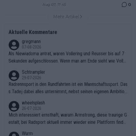
0
Aug 07, 17:45
Mehr Artikel
Aktuelle Kommentare
gregmann
07-08-2026
Als Niewiadoma antrat, waren Vollering und Reusser bis auf 7
Sekunden aufgeschlossen. Wenn man am Ende sieht wie Voller
ing Reusser hat stehen lassen, ist es unverständlich, wieso Voll
Schtrampler
ering die 7 Sekunden zu Niewiadoma nicht geschlossen hat un
29-07-2026
d den Abstand hat anwachsen lassen. Ein schwerer taktischer
Radrennsport in den Rundfahrten ist ein Mannschaftssport. Das
Fehler, der den Tour Sieg kosten wird.Diese Beobachtung trifft
s Tadej dabei alles unternimmt, nebst seinen eigenen Ambition
den taktischen Kern dieser dramatischen Etappe perfekt. Die
en, gegenüber seinen Helfern Solidarität zu zeigen und so das
wheelsplash
Zögerlichkeit von Demi Vollering in diesem Moment war das e
ganze Team auch mental stark zu machen und konkret am Erf
26-07-2026
ntscheidende Puzzleteil, das Katarzyna Niewiadoma die Tür z
olg teilzuhaben, ist ihm ganz hoch anzurechnen. Das ist ein Zei
Mich interessiert ernsthaft, warum Armstrong, diese traurige G
um Gelben Trikot geöffnet hat.Das taktische Dilemma am Mon
chen weit über den Radsport hinaus.
estalt, bei Radsport aktuell immer wieder eine Plattform finde
t VentouxDie psychologische Falle: Vollering spekulierte in die
t. Könnte mir die Redaktion diese Frage beantworten?
Wurm
ser Phase darauf, dass Marlen Reusser im Gelben Trikot die N