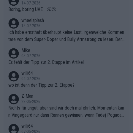
enau diese Uneinigkeit im Verfolgerfeld, um ihren Rhythmus zu
14-07-2026
Boring, boring UAE... 🥱😴
finden und den Vorsprung in der gnadenlosen Windpassage de
s Berges kontinuierlich auszubauen.Die Quittung im FinaleReus
wheelsplash
sers Einbruch: Erst als Reusser komplett einbrach, übernahm V
13-07-2026
ollering die Initiative.Zu spätes Erwachen: Zu diesem Zeitpunkt
Ich habe ernsthaft überhaupt keine Lust, irgenwelche Kommen
war das Loch zu Niewiadoma bereits zu groß, um es im Allein
tare von dem Super-Doper und Bully Armstrong zu lesen. Der
gang auf den steilen Schlusskilometern noch einmal zu schließ
Typ ist so was von daneben. Er kann seine Meinung haben, abe
Mike
en.Teurer Sekundenpoker: Die Quittung sind nun 15 Sekunden
r die gehört nicht in dieses Medium!
05-07-2026
Rückstand im Gesamtklassement – ein Polster, das Niewiado
Es fehlt der Tipp zur 2. Etappe im Artikel
ma vor der Schlussetappe nach Nizza alle Trümpfe in die Hand
willi64
gibt. Diese Etappe wird sicher als der psychologische Wendep
04-07-2026
unkt dieser Tour in die Geschichte eingehen. Wenn man bei so
wo ist denn der Tipp zur 2. Etappe?
einem harten Aufstieg einmal den Moment verpasst und der K
onkurrentin die "zweite Luft" schenkt, ist der Schaden am Ber
Z-Man
23-05-2026
g kaum noch zu reparieren.Vor uns liegt nun das große Finale R
Nichts für ungut, aber sind wir doch mal ehrlich: Momentan kan
ichtung Nizza. Niewiadoma hat psychologisch Oberwasser, ab
n Vingegaard nur dann Rennen gewinnen, wenn Tadej Pogacar
er SD Worx und Vollering müssen jetzt All-In gehen. (gregman
nicht mitfährt!!!
n)
willi64
07-05-2026