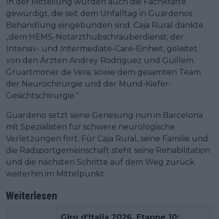
In der Mitteilung wurden auch die Fachkräfte
gewürdigt, die seit dem Unfalltag in Guardenos
Behandlung eingebunden sind. Caja Rural dankte
„dem HEMS-Notarzthubschrauberdienst; der
Intensiv- und Intermediate-Care-Einheit, geleitet
von den Ärzten Andrey Rodriguez und Guillem
Gruartmoner de Vera; sowie dem gesamten Team
der Neurochirurgie und der Mund-Kiefer-
Gesichtschirurgie.“
Guardeno setzt seine Genesung nun in Barcelona
mit Spezialisten für schwere neurologische
Verletzungen fort. Für Caja Rural, seine Familie und
die Radsportgemeinschaft steht seine Rehabilitation
und die nächsten Schritte auf dem Weg zurück
weiterhin im Mittelpunkt.
Weiterlesen
Giro d’Italia 2026, Etappe 10: