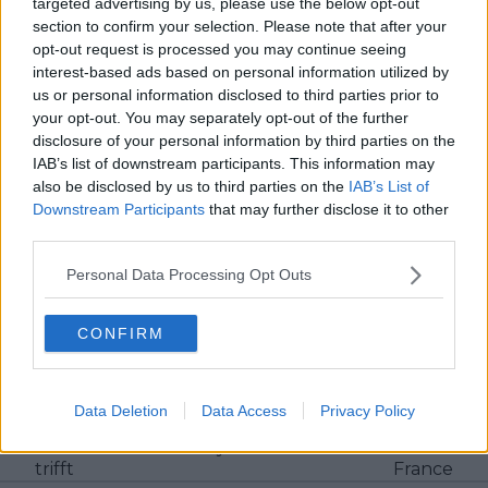
targeted advertising by us, please use the below opt-out
Informationen. Inhalte aktualisiert er, sobald neue,
section to confirm your selection. Please note that after your
gesicherte Details vorliegen.
opt-out request is processed you may continue seeing
interest-based ads based on personal information utilized by
Beiträge des Autors ansehen
us or personal information disclosed to third parties prior to
your opt-out. You may separately opt-out of the further
disclosure of your personal information by third parties on the
IAB’s list of downstream participants. This information may
also be disclosed by us to third parties on the
IAB’s List of
Downstream Participants
that may further disclose it to other
Klatscht
0
third parties.
Besucher
0
Personal Data Processing Opt Outs
Vorheriger Artikel
Nächster Artikel
„Körperlich liefert er
„Wir werden sehen,
CONFIRM
absurde Wattwerte“ –
wie sich die Dinge
Red Bull ist auf der
entwickeln ...“ – UAE-
Hut vor Jonas
Teamchef hält offen:
Vingegaard, während
Adam Yates und Joao
Data Deletion
Data Access
Privacy Policy
eine Giro-Erkrankung
Almeida an Pogacars
Pellizzari und Hindley
Seite bei der Tour de
trifft
France