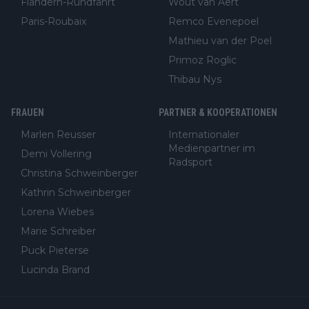
Flandern-Rundfahrt
Wout van Aert
Paris-Roubaix
Remco Evenepoel
Mathieu van der Poel
Primoz Roglic
Thibau Nys
FRAUEN
PARTNER & KOOPERATIONEN
Marlen Reusser
Internationaler
Medienpartner im
Demi Vollering
Radsport
Christina Schweinberger
Kathrin Schweinberger
Lorena Wiebes
Marie Schreiber
Puck Pieterse
Lucinda Brand