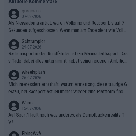
Aktuelle Kommentare
gregmann
07-08-2026
Als Niewiadoma antrat, waren Vollering und Reusser bis auf 7
Sekunden aufgeschlossen. Wenn man am Ende sieht wie Voller
ing Reusser hat stehen lassen, ist es unverständlich, wieso Voll
Schtrampler
ering die 7 Sekunden zu Niewiadoma nicht geschlossen hat un
29-07-2026
d den Abstand hat anwachsen lassen. Ein schwerer taktischer
Radrennsport in den Rundfahrten ist ein Mannschaftssport. Das
Fehler, der den Tour Sieg kosten wird.Diese Beobachtung trifft
s Tadej dabei alles unternimmt, nebst seinen eigenen Ambition
den taktischen Kern dieser dramatischen Etappe perfekt. Die
en, gegenüber seinen Helfern Solidarität zu zeigen und so das
wheelsplash
Zögerlichkeit von Demi Vollering in diesem Moment war das e
ganze Team auch mental stark zu machen und konkret am Erf
26-07-2026
ntscheidende Puzzleteil, das Katarzyna Niewiadoma die Tür z
olg teilzuhaben, ist ihm ganz hoch anzurechnen. Das ist ein Zei
Mich interessiert ernsthaft, warum Armstrong, diese traurige G
um Gelben Trikot geöffnet hat.Das taktische Dilemma am Mon
chen weit über den Radsport hinaus.
estalt, bei Radsport aktuell immer wieder eine Plattform finde
t VentouxDie psychologische Falle: Vollering spekulierte in die
t. Könnte mir die Redaktion diese Frage beantworten?
Wurm
ser Phase darauf, dass Marlen Reusser im Gelben Trikot die N
15-07-2026
achführarbeit leistet, um ihre Gesamtführung zu verteidigen.De
Auf Sport1 läuft noch was anderes, als Dumpfbackenreality T
r Pokereinsatz: Anstatt die verbleibenden 7 Sekunden sofort s
V?
elbst zuzufahren, verließ sich Vollering zu lange auf die Tempo
arbeit anderer.Niewiadomas Momentum: Niewiadoma nutzte g
FlyingWvA