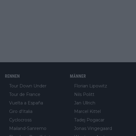
RENNEN
MÄNNER
Tour Down Under
Florian Lipowitz
Tour de France
Nils Politt
Vuelta a España
Jan Ullrich
Giro d'Italia
Marcel Kittel
Cyclocross
Tadej Pogacar
Mailand-Sanremo
Jonas Vingegaard