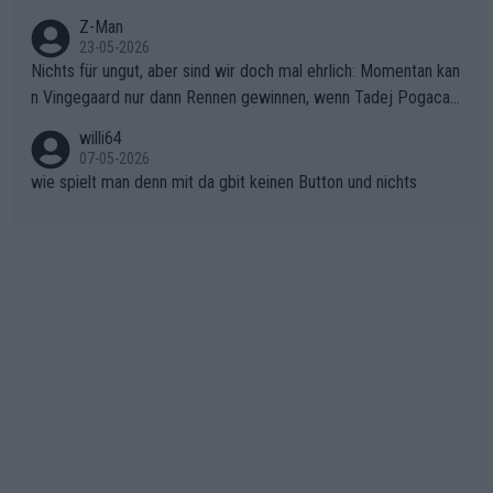
einem harten Aufstieg einmal den Moment verpasst und der K
onkurrentin die "zweite Luft" schenkt, ist der Schaden am Ber
Z-Man
23-05-2026
g kaum noch zu reparieren.Vor uns liegt nun das große Finale R
Nichts für ungut, aber sind wir doch mal ehrlich: Momentan kan
ichtung Nizza. Niewiadoma hat psychologisch Oberwasser, ab
n Vingegaard nur dann Rennen gewinnen, wenn Tadej Pogacar
er SD Worx und Vollering müssen jetzt All-In gehen. (gregman
nicht mitfährt!!!
n)
willi64
07-05-2026
wie spielt man denn mit da gbit keinen Button und nichts