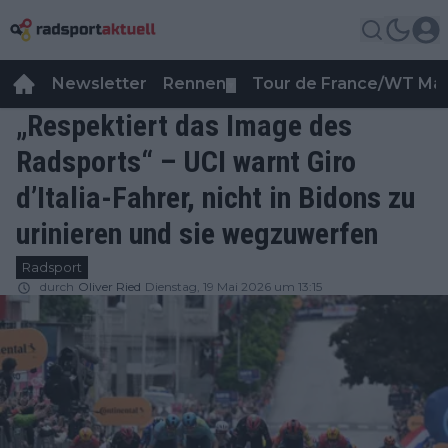
Newsletter
Rennen
Tour de France/WT Ma
▼
„Respektiert das Image des
Radsports“ – UCI warnt Giro
d’Italia-Fahrer, nicht in Bidons zu
urinieren und sie wegzuwerfen
Radsport
durch
Oliver Ried
Dienstag, 19 Mai 2026 um 13:15