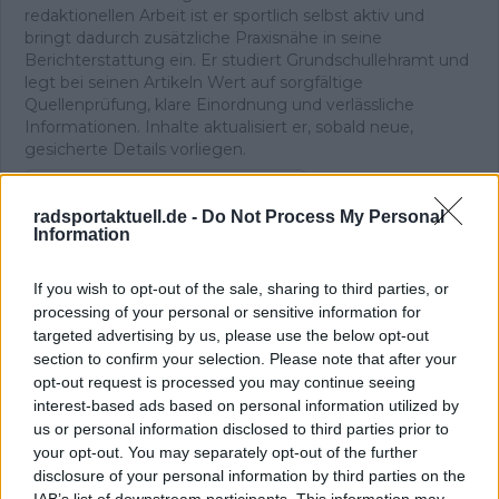
redaktionellen Arbeit ist er sportlich selbst aktiv und
bringt dadurch zusätzliche Praxisnähe in seine
Berichterstattung ein. Er studiert Grundschullehramt und
legt bei seinen Artikeln Wert auf sorgfältige
Quellenprüfung, klare Einordnung und verlässliche
Informationen. Inhalte aktualisiert er, sobald neue,
gesicherte Details vorliegen.
Beiträge des Autors ansehen
radsportaktuell.de -
Do Not Process My Personal
Information
If you wish to opt-out of the sale, sharing to third parties, or
processing of your personal or sensitive information for
targeted advertising by us, please use the below opt-out
Klatscht
0
section to confirm your selection. Please note that after your
Besucher
0
opt-out request is processed you may continue seeing
interest-based ads based on personal information utilized by
Vorheriger Artikel
Nächster Artikel
us or personal information disclosed to third parties prior to
Igor Arrieta bleibt
„Ruf Alberto Contado
your opt-out. You may separately opt-out of the further
wohl bei UAE Team
an“ – UFC-Star
disclosure of your personal information by third parties on the
Emirates – XRG – Giro‐
„wechselt“ zum