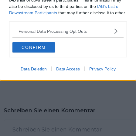
IAB’s list of downstream participants. This information may
d’Italia‐Sieg könnte
Radsport und scherzt
also be disclosed by us to third parties on the
IAB’s List of
dem Spanier einen
mit der spanischen
neuen Vertrag
Legende
Downstream Participants
that may further disclose it to other
einbringen
third parties.
Personal Data Processing Opt Outs
CONFIRM
Data Deletion
Data Access
Privacy Policy
Schreiben Sie einen Kommentar