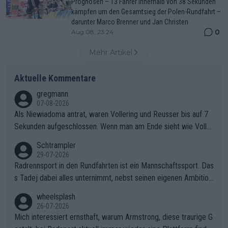
Prognosen – 13 Fahrer innerhalb von 38 Sekunden
kämpfen um den Gesamtsieg der Polen-Rundfahrt –
darunter Marco Brenner und Jan Christen
0
Aug 08, 23:24
Mehr Artikel
Aktuelle Kommentare
gregmann
07-08-2026
Als Niewiadoma antrat, waren Vollering und Reusser bis auf 7
Sekunden aufgeschlossen. Wenn man am Ende sieht wie Voller
ing Reusser hat stehen lassen, ist es unverständlich, wieso Voll
Schtrampler
ering die 7 Sekunden zu Niewiadoma nicht geschlossen hat un
29-07-2026
d den Abstand hat anwachsen lassen. Ein schwerer taktischer
Radrennsport in den Rundfahrten ist ein Mannschaftssport. Das
Fehler, der den Tour Sieg kosten wird.Diese Beobachtung trifft
s Tadej dabei alles unternimmt, nebst seinen eigenen Ambition
den taktischen Kern dieser dramatischen Etappe perfekt. Die
en, gegenüber seinen Helfern Solidarität zu zeigen und so das
wheelsplash
Zögerlichkeit von Demi Vollering in diesem Moment war das e
ganze Team auch mental stark zu machen und konkret am Erf
26-07-2026
ntscheidende Puzzleteil, das Katarzyna Niewiadoma die Tür z
olg teilzuhaben, ist ihm ganz hoch anzurechnen. Das ist ein Zei
Mich interessiert ernsthaft, warum Armstrong, diese traurige G
um Gelben Trikot geöffnet hat.Das taktische Dilemma am Mon
chen weit über den Radsport hinaus.