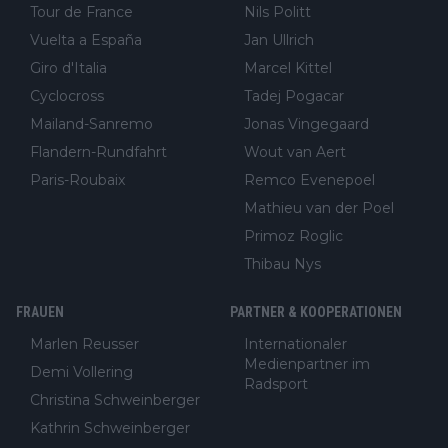
Tour de France
Nils Politt
Vuelta a España
Jan Ullrich
Giro d'Italia
Marcel Kittel
Cyclocross
Tadej Pogacar
Mailand-Sanremo
Jonas Vingegaard
Flandern-Rundfahrt
Wout van Aert
Paris-Roubaix
Remco Evenepoel
Mathieu van der Poel
Primoz Roglic
Thibau Nys
FRAUEN
PARTNER & KOOPERATIONEN
Marlen Reusser
Internationaler
Medienpartner im
Demi Vollering
Radsport
Christina Schweinberger
Kathrin Schweinberger