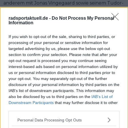
anderem mit Jonas Vingegaard sowie seinem Tudor-
Kapitän Michael Storer.
radsportaktuell.de -
Do Not Process My Personal
Information
Jetzt kostenlos den RadsportAktuell-
Newsletter abonnieren!
If you wish to opt-out of the sale, sharing to third parties, or
processing of your personal or sensitive information for
Nachdem du auf „Abonnieren“ geklickt hast,
targeted advertising by us, please use the below opt-out
erhältst du sofort eine E-Mail von uns. Bei
section to confirm your selection. Please note that after your
einigen Lesern landet diese im Spam-
opt-out request is processed you may continue seeing
Ordner – überprüfe ihn daher bitte ebenfalls.
interest-based ads based on personal information utilized by
Alle wichtigen News, Ergebnisse und
Rennvorschauen – täglich kompakt per E-
us or personal information disclosed to third parties prior to
Mail.
your opt-out. You may separately opt-out of the further
disclosure of your personal information by third parties on the
IAB’s list of downstream participants. This information may
also be disclosed by us to third parties on the
IAB’s List of
Abonnieren
Downstream Participants
that may further disclose it to other
third parties.
Personal Data Processing Opt Outs
Nic Gayer