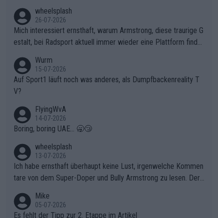
en, gegenüber seinen Helfern Solidarität zu zeigen und so das
wheelsplash
ganze Team auch mental stark zu machen und konkret am Erf
26-07-2026
olg teilzuhaben, ist ihm ganz hoch anzurechnen. Das ist ein Zei
Mich interessiert ernsthaft, warum Armstrong, diese traurige G
chen weit über den Radsport hinaus.
estalt, bei Radsport aktuell immer wieder eine Plattform finde
t. Könnte mir die Redaktion diese Frage beantworten?
Wurm
15-07-2026
Auf Sport1 läuft noch was anderes, als Dumpfbackenreality T
V?
FlyingWvA
14-07-2026
Boring, boring UAE... 🥱😴
wheelsplash
13-07-2026
Ich habe ernsthaft überhaupt keine Lust, irgenwelche Kommen
tare von dem Super-Doper und Bully Armstrong zu lesen. Der
Typ ist so was von daneben. Er kann seine Meinung haben, abe
Mike
r die gehört nicht in dieses Medium!
05-07-2026
Es fehlt der Tipp zur 2. Etappe im Artikel