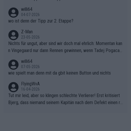
willi64
04-07-2026
wo ist denn der Tipp zur 2. Etappe?
Z-Man
23-05-2026
Nichts für ungut, aber sind wir doch mal ehrlich: Momentan kan
n Vingegaard nur dann Rennen gewinnen, wenn Tadej Pogacar
nicht mitfährt!!!
willi64
07-05-2026
wie spielt man denn mit da gbit keinen Button und nichts
FlyingWvA
16-04-2026
Tut mir leid, aber so klingen schlechte Verlierer! Erst kritisiert
Bjerg, dass niemand seinem Kapitän nach dem Defekt einen ro
ten Teppich ausrollt. Dann schimpft Pogacar selber über seine
"Shimano-Schubkarre", ehe Morgado denkt, dass der Weltmeis
ter mit einem platten Reifen ins Velodrome einfuhr. Schlechter
Stil!!! Insbesondere, wenn man sich die Rennsituation vor dem