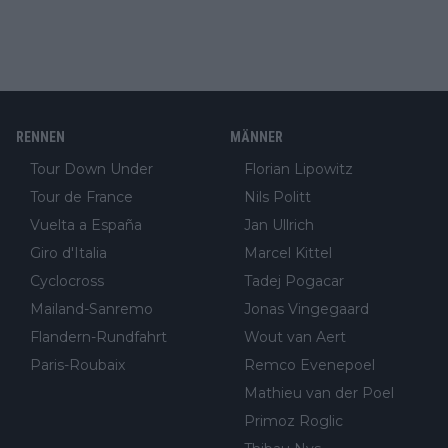
RENNEN
MÄNNER
Tour Down Under
Florian Lipowitz
Tour de France
Nils Politt
Vuelta a España
Jan Ullrich
Giro d'Italia
Marcel Kittel
Cyclocross
Tadej Pogacar
Mailand-Sanremo
Jonas Vingegaard
Flandern-Rundfahrt
Wout van Aert
Paris-Roubaix
Remco Evenepoel
Mathieu van der Poel
Primoz Roglic