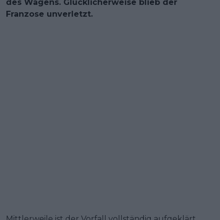
des Wagens. Glücklicherweise blieb der
Franzose unverletzt.
Mittlerweile ist der Vorfall vollständig aufgeklärt.