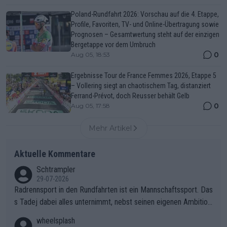
Poland-Rundfahrt 2026: Vorschau auf die 4. Etappe,
Profile, Favoriten, TV- und Online-Übertragung sowie
Prognosen – Gesamtwertung steht auf der einzigen
Bergetappe vor dem Umbruch
0
Aug 05, 18:53
Ergebnisse Tour de France Femmes 2026, Etappe 5
– Vollering siegt an chaotischem Tag, distanziert
Ferrand-Prévot, doch Reusser behält Gelb
0
Aug 05, 17:58
Mehr Artikel
Aktuelle Kommentare
Schtrampler
29-07-2026
Radrennsport in den Rundfahrten ist ein Mannschaftssport. Das
s Tadej dabei alles unternimmt, nebst seinen eigenen Ambition
en, gegenüber seinen Helfern Solidarität zu zeigen und so das
wheelsplash
ganze Team auch mental stark zu machen und konkret am Erf