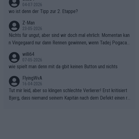
04-07-2026
wo ist denn der Tipp zur 2. Etappe?
Z-Man
23-05-2026
Nichts für ungut, aber sind wir doch mal ehrlich: Momentan kan
n Vingegaard nur dann Rennen gewinnen, wenn Tadej Pogacar
nicht mitfährt!!!
willi64
07-05-2026
wie spielt man denn mit da gbit keinen Button und nichts
FlyingWvA
16-04-2026
Tut mir leid, aber so klingen schlechte Verlierer! Erst kritisiert
Bjerg, dass niemand seinem Kapitän nach dem Defekt einen ro
ten Teppich ausrollt. Dann schimpft Pogacar selber über seine
"Shimano-Schubkarre", ehe Morgado denkt, dass der Weltmeis
ter mit einem platten Reifen ins Velodrome einfuhr. Schlechter
Stil!!! Insbesondere, wenn man sich die Rennsituation vor dem
Defekt anschaut - wer andern eine Grube gräbt, fällt selbst hin