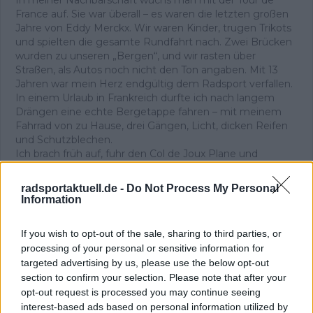
France auf. Sie war überall – es waren die letzten großen
Jahre von Eddy Merckx. Wir waren Kinder, trugen Trikots
und spielten die gesamte Rundfahrt nach. Zwei Brücken
wurden zu unseren „Bergen“, und wir rasten über
Straßen, als Autos noch nicht den Ton angaben. Mit 13
Jahren war mein Herz endgültig dem Radsport verfallen.
In einem Urlaub in Frankreich durfte ich nach langem
Drängen eine echte Bergetappe fahren – mit meinem
Fahrrad von zu Hause, drei Gängen, Licht, dicken Reifen
und Schutzblechen.
Ich brach früh auf, fuhr den Col de Joux Plane und
anschließend Morzine-Avoriaz. Proviant: eine Tüte
Kirschen, kein Wasser, keine Erfahrung. Von Les Gets aus
radsportaktuell.de -
Do Not Process My Personal
wurde es trotzdem der glücklichste Tag meines Lebens.
Information
Als ich die Häuser auf halber Höhe des Joux Plane
erreichte, wusste ich, dass ich nicht aufhören würde zu
If you wish to opt-out of the sale, sharing to third parties, or
treten. Oben angekommen trank ich an einem
processing of your personal or sensitive information for
Baumstamm – und spürte eine Freude, die ich bis heute
targeted advertising by us, please use the below opt-out
mit dem Radsport verbinde. Im Tal stand die
section to confirm your selection. Please note that after your
Entscheidung an: zurück oder weiter nach Avoriaz. Ich
opt-out request is processed you may continue seeing
fuhr weiter, ohne anzuhalten, und schaffte auch den
zweiten Anstieg. Mit meinem knallroten, eigentlich
interest-based ads based on personal information utilized by