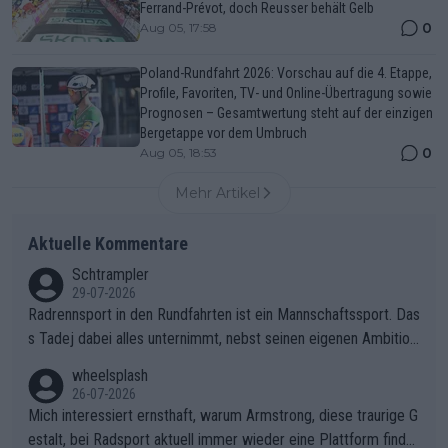
Ferrand-Prévot, doch Reusser behält Gelb
0
Aug 05, 17:58
Poland-Rundfahrt 2026: Vorschau auf die 4. Etappe,
Profile, Favoriten, TV- und Online-Übertragung sowie
Prognosen – Gesamtwertung steht auf der einzigen
Bergetappe vor dem Umbruch
0
Aug 05, 18:53
Mehr Artikel
Aktuelle Kommentare
Schtrampler
29-07-2026
Radrennsport in den Rundfahrten ist ein Mannschaftssport. Das
s Tadej dabei alles unternimmt, nebst seinen eigenen Ambition
en, gegenüber seinen Helfern Solidarität zu zeigen und so das
wheelsplash
ganze Team auch mental stark zu machen und konkret am Erf
26-07-2026
olg teilzuhaben, ist ihm ganz hoch anzurechnen. Das ist ein Zei
Mich interessiert ernsthaft, warum Armstrong, diese traurige G
chen weit über den Radsport hinaus.
estalt, bei Radsport aktuell immer wieder eine Plattform finde