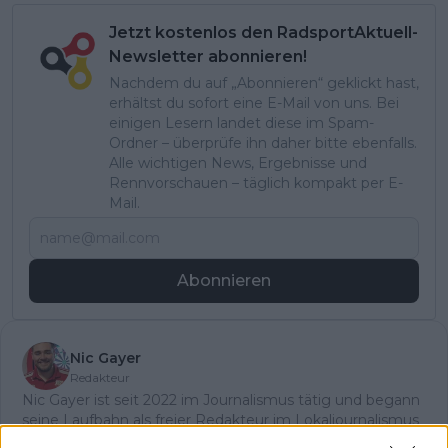
Jetzt kostenlos den RadsportAktuell-
Newsletter abonnieren!
Nachdem du auf „Abonnieren“ geklickt hast,
erhältst du sofort eine E-Mail von uns. Bei
einigen Lesern landet diese im Spam-
Ordner – überprüfe ihn daher bitte ebenfalls.
Alle wichtigen News, Ergebnisse und
Rennvorschauen – täglich kompakt per E-
Mail.
Abonnieren
Nic Gayer
Redakteur
Nic Gayer ist seit 2022 im Journalismus tätig und begann
seine Laufbahn als freier Redakteur im Lokaljournalismus
für eine Tageszeitung. Für Radsportaktuell.de berichtet er