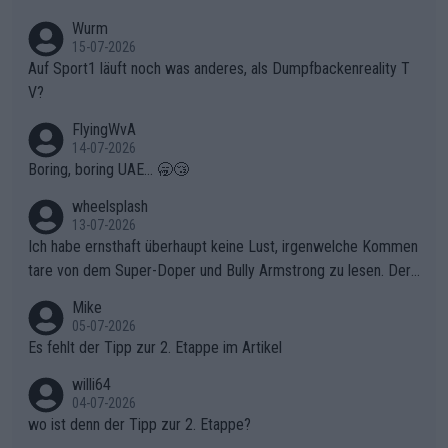
t. Könnte mir die Redaktion diese Frage beantworten?
Wurm
15-07-2026
Auf Sport1 läuft noch was anderes, als Dumpfbackenreality T
V?
FlyingWvA
14-07-2026
Boring, boring UAE... 🥱😴
wheelsplash
13-07-2026
Ich habe ernsthaft überhaupt keine Lust, irgenwelche Kommen
tare von dem Super-Doper und Bully Armstrong zu lesen. Der
Typ ist so was von daneben. Er kann seine Meinung haben, abe
Mike
r die gehört nicht in dieses Medium!
05-07-2026
Es fehlt der Tipp zur 2. Etappe im Artikel
willi64
04-07-2026
wo ist denn der Tipp zur 2. Etappe?