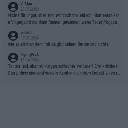
Z-Man
23-05-2026
Nichts für ungut, aber sind wir doch mal ehrlich: Momentan kan
n Vingegaard nur dann Rennen gewinnen, wenn Tadej Pogacar
nicht mitfährt!!!
willi64
07-05-2026
wie spielt man denn mit da gbit keinen Button und nichts
FlyingWvA
16-04-2026
Tut mir leid, aber so klingen schlechte Verlierer! Erst kritisiert
Bjerg, dass niemand seinem Kapitän nach dem Defekt einen ro
ten Teppich ausrollt. Dann schimpft Pogacar selber über seine
"Shimano-Schubkarre", ehe Morgado denkt, dass der Weltmeis
ter mit einem platten Reifen ins Velodrome einfuhr. Schlechter
Stil!!! Insbesondere, wenn man sich die Rennsituation vor dem
Defekt anschaut - wer andern eine Grube gräbt, fällt selbst hin
ein.