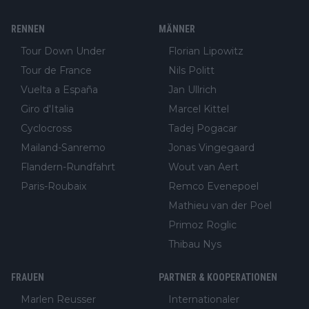
RENNEN
MÄNNER
Tour Down Under
Florian Lipowitz
Tour de France
Nils Politt
Vuelta a España
Jan Ullrich
Giro d'Italia
Marcel Kittel
Cyclocross
Tadej Pogacar
Mailand-Sanremo
Jonas Vingegaard
Flandern-Rundfahrt
Wout van Aert
Paris-Roubaix
Remco Evenepoel
Mathieu van der Poel
Primoz Roglic
Thibau Nys
FRAUEN
PARTNER & KOOPERATIONEN
Marlen Reusser
Internationaler