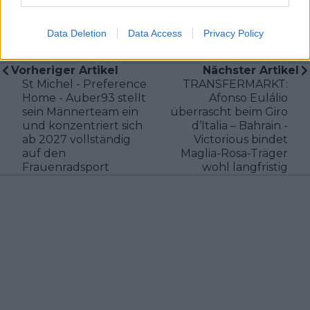
Klatscht
1
Data Deletion
Data Access
Privacy Policy
Besucher
1
Vorheriger Artikel
Nächster Artikel
St Michel - Preference
TRANSFERMARKT:
Home - Auber93 stellt
Afonso Eulálio
sein Männerteam ein
überrascht beim Giro
und konzentriert sich
d’Italia – Bahrain -
ab 2027 vollständig
Victorious bindet
auf den
Maglia-Rosa-Träger
Frauenradsport
wohl langfristig