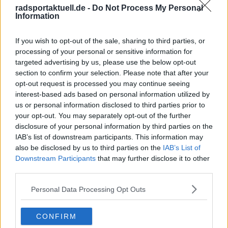
über den professionellen Radsport und begleitet das
radsportaktuell.de -
Do Not Process My Personal
Geschehen von der WorldTour bis zu wichtigen
Information
nationalen und internationalen Rennen. Sein
Schwerpunkt liegt auf Vorberichten,
If you wish to opt-out of the sale, sharing to third parties, or
Rennzusammenfassungen und Analysen, mit denen er
processing of your personal or sensitive information for
Entwicklungen im Peloton klar einordnet.
targeted advertising by us, please use the below opt-out
Bei seiner Arbeit wird Nic von den Kolleginnen und
section to confirm your selection. Please note that after your
Kollegen der Schwesterplattform CyclingUpToDate
opt-out request is processed you may continue seeing
unterstützt, wodurch er regelmäßig direkten Zugang zu
interest-based ads based on personal information utilized by
Teams, Fahrern und offiziellen Terminen erhält. Er arbeitet
us or personal information disclosed to third parties prior to
aus der Nähe von München und steht kurz vor dem
your opt-out. You may separately opt-out of the further
Abschluss als Bachelor of Arts in Sportjournalismus. In
disclosure of your personal information by third parties on the
seiner Berichterstattung legt er großen Wert auf
IAB’s list of downstream participants. This information may
sorgfältige Quellenprüfung, präzise Einordnung und
also be disclosed by us to third parties on the
IAB’s List of
aktualisiert Inhalte, sobald neue, gesicherte
Informationen vorliegen.
Downstream Participants
that may further disclose it to other
third parties.
Beiträge des Autors ansehen
Personal Data Processing Opt Outs
CONFIRM