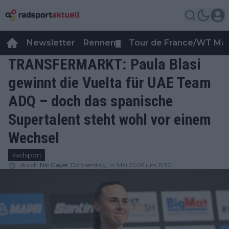
Newsletter
Rennen
Tour de France/WT Ma
▼
TRANSFERMARKT: Paula Blasi
gewinnt die Vuelta für UAE Team
ADQ – doch das spanische
Supertalent steht wohl vor einem
Wechsel
Radsport
durch
Nic Gayer
Donnerstag, 14 Mai 2026 um 11:30