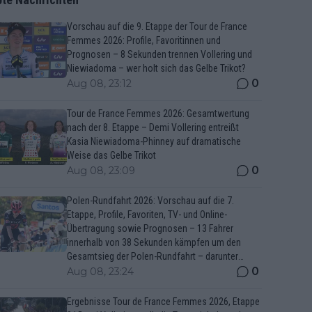
Vorschau auf die 9. Etappe der Tour de France
Femmes 2026: Profile, Favoritinnen und
Prognosen – 8 Sekunden trennen Vollering und
Niewiadoma – wer holt sich das Gelbe Trikot?
0
Aug 08, 23:12
Tour de France Femmes 2026: Gesamtwertung
nach der 8. Etappe – Demi Vollering entreißt
Kasia Niewiadoma-Phinney auf dramatische
Weise das Gelbe Trikot
0
Aug 08, 23:09
Polen-Rundfahrt 2026: Vorschau auf die 7.
Etappe, Profile, Favoriten, TV- und Online-
Übertragung sowie Prognosen – 13 Fahrer
innerhalb von 38 Sekunden kämpfen um den
Gesamtsieg der Polen-Rundfahrt – darunter
Marco Brenner und Jan Christen
0
Aug 08, 23:24
Ergebnisse Tour de France Femmes 2026, Etappe