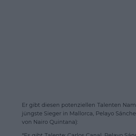
Er gibt diesen potenziellen Talenten N
jüngste Sieger in Mallorca, Pelayo Sánch
von Nairo Quintana):
"Es gibt Talente: Carlos Canal, Pelayo Sá