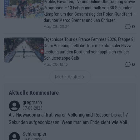
Profile, Favoriten, TV- und Online-Übertragung sowie
Prognosen – 13 Fahrer innerhalb von 38 Sekunden
kämpfen um den Gesamtsieg der Polen-Rundfahrt –
darunter Marco Brenner und Jan Christen
0
Aug 08, 23:24
Ergebnisse Tour de France Femmes 2026, Etappe 8 |
Demi Vollering stellt die Tour mit kolossaler Nizza-
Leistung auf den Kopf und schnappt sich vor der
Schlussetappe Gelb
0
Aug 08, 18:15
Mehr Artikel
Aktuelle Kommentare
gregmann
07-08-2026
Als Niewiadoma antrat, waren Vollering und Reusser bis auf 7
Sekunden aufgeschlossen. Wenn man am Ende sieht wie Voller
ing Reusser hat stehen lassen, ist es unverständlich, wieso Voll
Schtrampler
ering die 7 Sekunden zu Niewiadoma nicht geschlossen hat un
29-07-2026