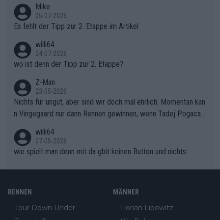
Typ ist so was von daneben. Er kann seine Meinung haben, abe
Mike
en.Teurer Sekundenpoker: Die Quittung sind nun 15 Sekunden
r die gehört nicht in dieses Medium!
05-07-2026
Rückstand im Gesamtklassement – ein Polster, das Niewiado
Es fehlt der Tipp zur 2. Etappe im Artikel
ma vor der Schlussetappe nach Nizza alle Trümpfe in die Hand
willi64
gibt. Diese Etappe wird sicher als der psychologische Wendep
04-07-2026
unkt dieser Tour in die Geschichte eingehen. Wenn man bei so
wo ist denn der Tipp zur 2. Etappe?
einem harten Aufstieg einmal den Moment verpasst und der K
onkurrentin die "zweite Luft" schenkt, ist der Schaden am Ber
Z-Man
23-05-2026
g kaum noch zu reparieren.Vor uns liegt nun das große Finale R
Nichts für ungut, aber sind wir doch mal ehrlich: Momentan kan
ichtung Nizza. Niewiadoma hat psychologisch Oberwasser, ab
n Vingegaard nur dann Rennen gewinnen, wenn Tadej Pogacar
er SD Worx und Vollering müssen jetzt All-In gehen. (gregman
nicht mitfährt!!!
n)
willi64
07-05-2026
wie spielt man denn mit da gbit keinen Button und nichts
RENNEN
MÄNNER
Tour Down Under
Florian Lipowitz