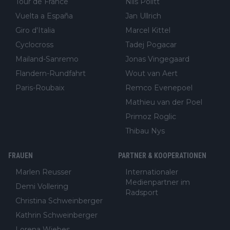
Tour de France
Nils Politt
Vuelta a España
Jan Ullrich
Giro d'Italia
Marcel Kittel
Cyclocross
Tadej Pogacar
Mailand-Sanremo
Jonas Vingegaard
Flandern-Rundfahrt
Wout van Aert
Paris-Roubaix
Remco Evenepoel
Mathieu van der Poel
Primoz Roglic
Thibau Nys
FRAUEN
PARTNER & KOOPERATIONEN
Marlen Reusser
Internationaler
Medienpartner im
Demi Vollering
Radsport
Christina Schweinberger
Kathrin Schweinberger
Lorena Wiebes