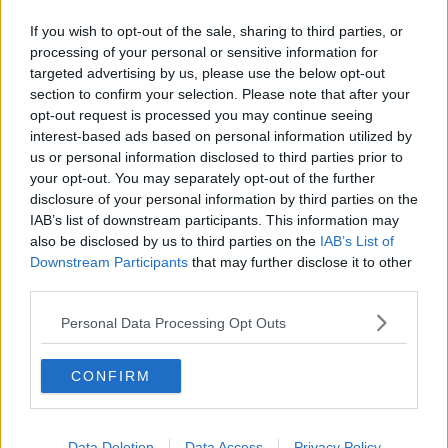
Gerade In
If you wish to opt-out of the sale, sharing to third parties, or
processing of your personal or sensitive information for
Vorschau auf die 9. Etappe der Tour de France
targeted advertising by us, please use the below opt-out
Femmes 2026: Profile, Favoritinnen und Prognosen
section to confirm your selection. Please note that after your
– 8 Sekunden trennen Vollering und Niewiadoma –
opt-out request is processed you may continue seeing
wer holt sich das Gelbe Trikot?
interest-based ads based on personal information utilized by
0
Aug 09, 8:20
us or personal information disclosed to third parties prior to
your opt-out. You may separately opt-out of the further
Medizinischer Bericht und Aufgaben Tour de France
disclosure of your personal information by third parties on the
Femmes 2026, Etappe 8 – Titelverteidigerin Ferrand-
IAB’s list of downstream participants. This information may
Prévot gibt auf – später Sturz zerstört Squibans
also be disclosed by us to third parties on the
IAB’s List of
Chance auf den Etappensieg
Downstream Participants
that may further disclose it to other
0
Aug 08, 23:29
third parties.
Polen-Rundfahrt 2026: Vorschau auf die 7. Etappe,
Personal Data Processing Opt Outs
Profile, Favoriten, TV- und Online-Übertragung sowie
Prognosen – 13 Fahrer innerhalb von 38 Sekunden
kämpfen um den Gesamtsieg der Polen-Rundfahrt –
CONFIRM
darunter Marco Brenner und Jan Christen
0
Aug 08, 23:24
Tour de France Femmes 2026: Gesamtwertung nach
Data Deletion
Data Access
Privacy Policy