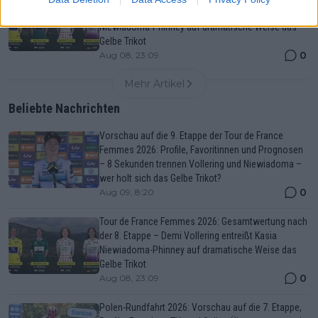
der 8. Etappe – Demi Vollering entreißt Kasia
Niewiadoma-Phinney auf dramatische Weise das
Gelbe Trikot
0
Aug 08, 23:09
Mehr Artikel
Beliebte Nachrichten
Vorschau auf die 9. Etappe der Tour de France
Femmes 2026: Profile, Favoritinnen und Prognosen
– 8 Sekunden trennen Vollering und Niewiadoma –
wer holt sich das Gelbe Trikot?
0
Aug 09, 8:20
Tour de France Femmes 2026: Gesamtwertung nach
der 8. Etappe – Demi Vollering entreißt Kasia
Niewiadoma-Phinney auf dramatische Weise das
Gelbe Trikot
0
Aug 08, 23:09
Polen-Rundfahrt 2026: Vorschau auf die 7. Etappe,