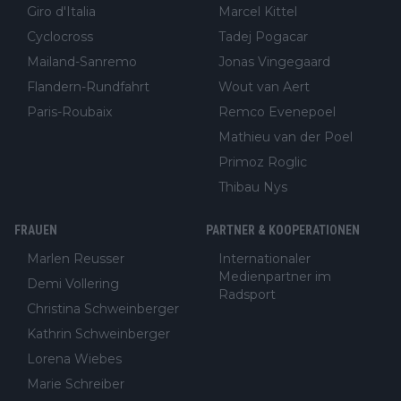
Giro d'Italia
Marcel Kittel
Cyclocross
Tadej Pogacar
Mailand-Sanremo
Jonas Vingegaard
Flandern-Rundfahrt
Wout van Aert
Paris-Roubaix
Remco Evenepoel
Mathieu van der Poel
Primoz Roglic
Thibau Nys
FRAUEN
PARTNER & KOOPERATIONEN
Marlen Reusser
Internationaler
Medienpartner im
Demi Vollering
Radsport
Christina Schweinberger
Kathrin Schweinberger
Lorena Wiebes
Marie Schreiber