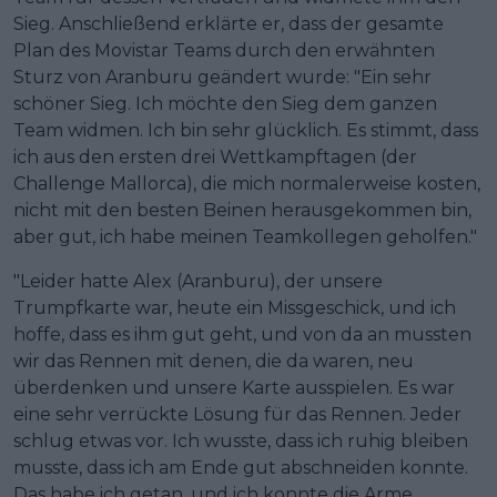
Sieg. Anschließend erklärte er, dass der gesamte
Plan des Movistar Teams durch den erwähnten
Sturz von Aranburu geändert wurde: "Ein sehr
schöner Sieg. Ich möchte den Sieg dem ganzen
Team widmen. Ich bin sehr glücklich. Es stimmt, dass
ich aus den ersten drei Wettkampftagen (der
Challenge Mallorca), die mich normalerweise kosten,
nicht mit den besten Beinen herausgekommen bin,
aber gut, ich habe meinen Teamkollegen geholfen."
"Leider hatte Alex (Aranburu), der unsere
Trumpfkarte war, heute ein Missgeschick, und ich
hoffe, dass es ihm gut geht, und von da an mussten
wir das Rennen mit denen, die da waren, neu
überdenken und unsere Karte ausspielen. Es war
eine sehr verrückte Lösung für das Rennen. Jeder
schlug etwas vor. Ich wusste, dass ich ruhig bleiben
musste, dass ich am Ende gut abschneiden konnte.
Das habe ich getan, und ich konnte die Arme