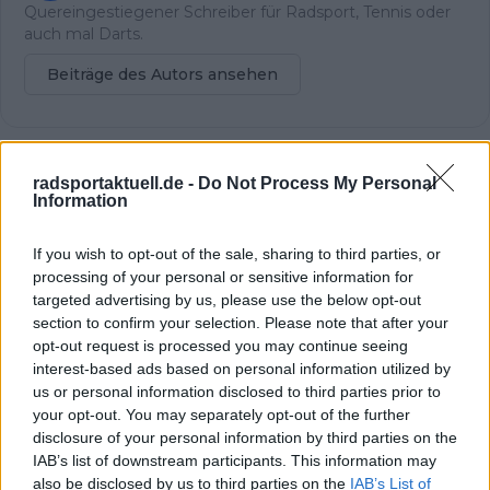
Quereingestiegener Schreiber für Radsport, Tennis oder
auch mal Darts.
Beiträge des Autors ansehen
radsportaktuell.de -
Do Not Process My Personal
Klatscht
0
Information
Besucher
0
If you wish to opt-out of the sale, sharing to third parties, or
Vorheriger Artikel
Nächster Artikel
processing of your personal or sensitive information for
Marius Mayrhofer
"Es fühlte sich
targeted advertising by us, please use the below opt-out
kurz nach Pelayo
respektlos an, dass ich
section to confirm your selection. Please note that after your
Sánchez im Ziel bei
unter diesen
der Trofeo Pollença,
Umständen Rennen
opt-out request is processed you may continue seeing
Vlasov Dritter - Der
fahren musste" - Die
interest-based ads based on personal information utilized by
erste Sieg für das
Zeit bei Astana
us or personal information disclosed to third parties prior to
Movistar Team im Jahr
veranlasste Gianni
your opt-out. You may separately opt-out of the further
2024!
Moscon, über das
disclosure of your personal information by third parties on the
Ende seiner
IAB’s list of downstream participants. This information may
Profikarriere
also be disclosed by us to third parties on the
IAB’s List of