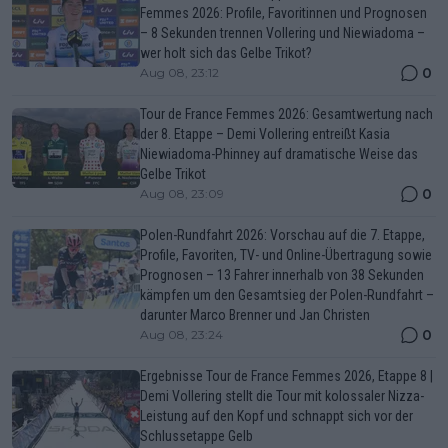
Femmes 2026: Profile, Favoritinnen und Prognosen
– 8 Sekunden trennen Vollering und Niewiadoma –
wer holt sich das Gelbe Trikot?
0
Aug 08, 23:12
Tour de France Femmes 2026: Gesamtwertung nach
der 8. Etappe – Demi Vollering entreißt Kasia
Niewiadoma-Phinney auf dramatische Weise das
Gelbe Trikot
0
Aug 08, 23:09
Polen-Rundfahrt 2026: Vorschau auf die 7. Etappe,
Profile, Favoriten, TV- und Online-Übertragung sowie
Prognosen – 13 Fahrer innerhalb von 38 Sekunden
kämpfen um den Gesamtsieg der Polen-Rundfahrt –
darunter Marco Brenner und Jan Christen
0
Aug 08, 23:24
Ergebnisse Tour de France Femmes 2026, Etappe 8 |
Demi Vollering stellt die Tour mit kolossaler Nizza-
Leistung auf den Kopf und schnappt sich vor der
Schlussetappe Gelb