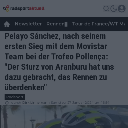
Newsletter
Rennen
Tour de France/WT Ma
▼
Pelayo Sánchez, nach seinem
ersten Sieg mit dem Movistar
Team bei der Trofeo Pollença:
"Der Sturz von Aranburu hat uns
dazu gebracht, das Rennen zu
überdenken"
Radsport
durch
Dirk Linnemann
Samstag, 27 Januar 2024 um 16:54