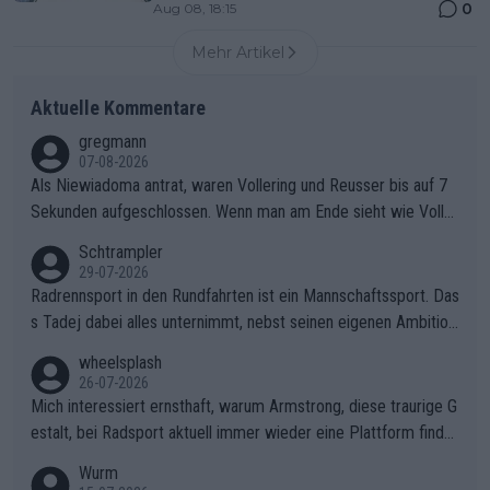
0
Aug 08, 18:15
Mehr Artikel
Aktuelle Kommentare
gregmann
07-08-2026
Als Niewiadoma antrat, waren Vollering und Reusser bis auf 7
Sekunden aufgeschlossen. Wenn man am Ende sieht wie Voller
ing Reusser hat stehen lassen, ist es unverständlich, wieso Voll
Schtrampler
ering die 7 Sekunden zu Niewiadoma nicht geschlossen hat un
29-07-2026
d den Abstand hat anwachsen lassen. Ein schwerer taktischer
Radrennsport in den Rundfahrten ist ein Mannschaftssport. Das
Fehler, der den Tour Sieg kosten wird.Diese Beobachtung trifft
s Tadej dabei alles unternimmt, nebst seinen eigenen Ambition
den taktischen Kern dieser dramatischen Etappe perfekt. Die
en, gegenüber seinen Helfern Solidarität zu zeigen und so das
wheelsplash
Zögerlichkeit von Demi Vollering in diesem Moment war das e
ganze Team auch mental stark zu machen und konkret am Erf
26-07-2026
ntscheidende Puzzleteil, das Katarzyna Niewiadoma die Tür z
olg teilzuhaben, ist ihm ganz hoch anzurechnen. Das ist ein Zei
Mich interessiert ernsthaft, warum Armstrong, diese traurige G
um Gelben Trikot geöffnet hat.Das taktische Dilemma am Mon
chen weit über den Radsport hinaus.
estalt, bei Radsport aktuell immer wieder eine Plattform finde
t VentouxDie psychologische Falle: Vollering spekulierte in die
t. Könnte mir die Redaktion diese Frage beantworten?
Wurm
ser Phase darauf, dass Marlen Reusser im Gelben Trikot die N