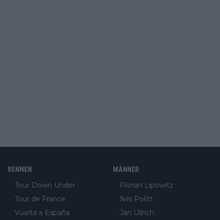
RENNEN
MÄNNER
Tour Down Under
Florian Lipowitz
Tour de France
Nils Politt
Vuelta a España
Jan Ullrich