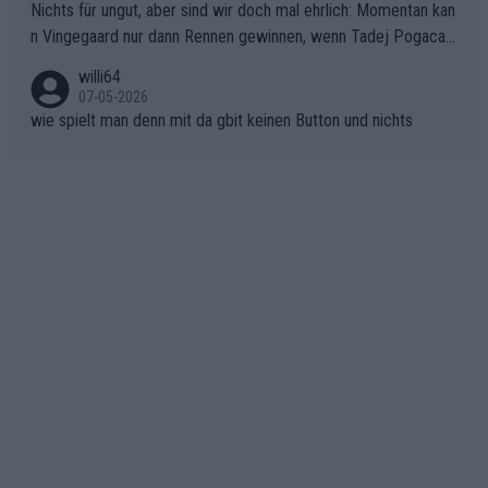
Nichts für ungut, aber sind wir doch mal ehrlich: Momentan kan
ichtung Nizza. Niewiadoma hat psychologisch Oberwasser, ab
n Vingegaard nur dann Rennen gewinnen, wenn Tadej Pogacar
er SD Worx und Vollering müssen jetzt All-In gehen. (gregman
nicht mitfährt!!!
n)
willi64
07-05-2026
wie spielt man denn mit da gbit keinen Button und nichts