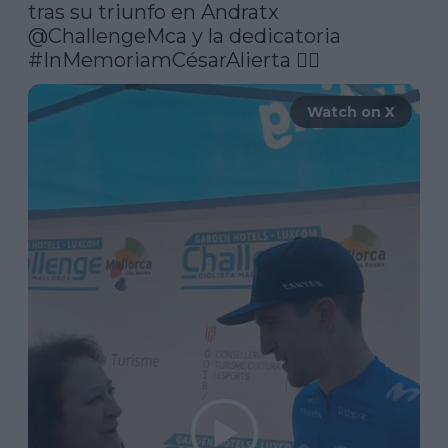
tras su triunfo en Andratx 
@ChallengeMca
 y la dedicatoria 
#InMemoriamCésarAlierta
 👇🏼 
Watch on X