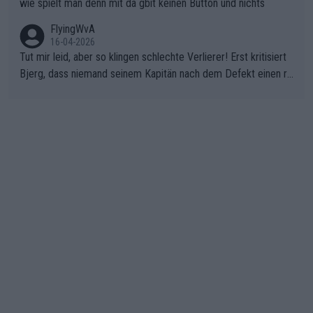
wie spielt man denn mit da gbit keinen Button und nichts
FlyingWvA
16-04-2026
Tut mir leid, aber so klingen schlechte Verlierer! Erst kritisiert
Bjerg, dass niemand seinem Kapitän nach dem Defekt einen ro
ten Teppich ausrollt. Dann schimpft Pogacar selber über seine
"Shimano-Schubkarre", ehe Morgado denkt, dass der Weltmeis
ter mit einem platten Reifen ins Velodrome einfuhr. Schlechter
Stil!!! Insbesondere, wenn man sich die Rennsituation vor dem
Defekt anschaut - wer andern eine Grube gräbt, fällt selbst hin
ein.