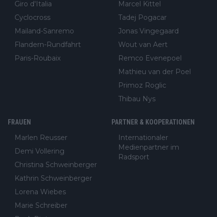
Giro d'Italia
Marcel Kittel
Cyclocross
Tadej Pogacar
Mailand-Sanremo
Jonas Vingegaard
Flandern-Rundfahrt
Wout van Aert
Paris-Roubaix
Remco Evenepoel
Mathieu van der Poel
Primoz Roglic
Thibau Nys
FRAUEN
PARTNER & KOOPERATIONEN
Marlen Reusser
Internationaler
Medienpartner im
Demi Vollering
Radsport
Christina Schweinberger
Kathrin Schweinberger
Lorena Wiebes
Marie Schreiber