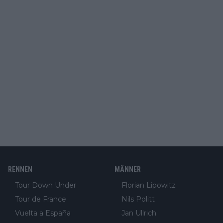
RENNEN
MÄNNER
Tour Down Under
Florian Lipowitz
Tour de France
Nils Politt
Vuelta a España
Jan Ullrich