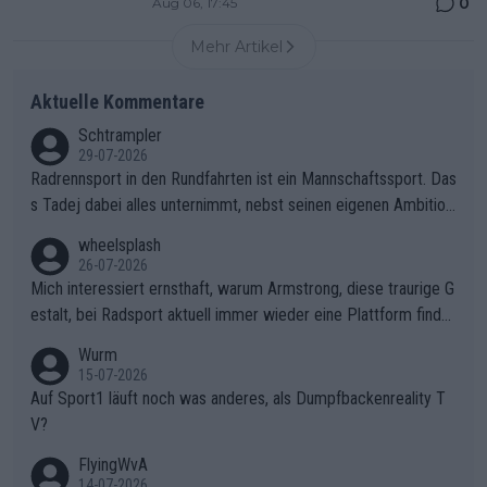
0
Aug 06, 17:45
Mehr Artikel
Aktuelle Kommentare
Schtrampler
29-07-2026
Radrennsport in den Rundfahrten ist ein Mannschaftssport. Das
s Tadej dabei alles unternimmt, nebst seinen eigenen Ambition
en, gegenüber seinen Helfern Solidarität zu zeigen und so das
wheelsplash
ganze Team auch mental stark zu machen und konkret am Erf
26-07-2026
olg teilzuhaben, ist ihm ganz hoch anzurechnen. Das ist ein Zei
Mich interessiert ernsthaft, warum Armstrong, diese traurige G
chen weit über den Radsport hinaus.
estalt, bei Radsport aktuell immer wieder eine Plattform finde
t. Könnte mir die Redaktion diese Frage beantworten?
Wurm
15-07-2026
Auf Sport1 läuft noch was anderes, als Dumpfbackenreality T
V?
FlyingWvA
14-07-2026