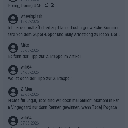
Boring, boring UAE... 🥱😴
wheelsplash
13-07-2026
Ich habe ernsthaft überhaupt keine Lust, irgenwelche Kommen
tare von dem Super-Doper und Bully Armstrong zu lesen. Der
Typ ist so was von daneben. Er kann seine Meinung haben, abe
Mike
r die gehört nicht in dieses Medium!
05-07-2026
Es fehlt der Tipp zur 2. Etappe im Artikel
willi64
04-07-2026
wo ist denn der Tipp zur 2. Etappe?
Z-Man
23-05-2026
Nichts für ungut, aber sind wir doch mal ehrlich: Momentan kan
n Vingegaard nur dann Rennen gewinnen, wenn Tadej Pogacar
nicht mitfährt!!!
willi64
07-05-2026