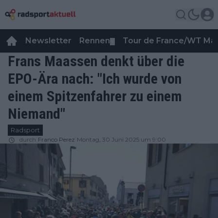
Newsletter
Rennen
Tour de France/WT Ma
▼
Frans Maassen denkt über die
EPO-Ära nach: "Ich wurde von
einem Spitzenfahrer zu einem
Niemand"
Radsport
durch
Franco Perez
Montag, 30 Juni 2025 um 9:00