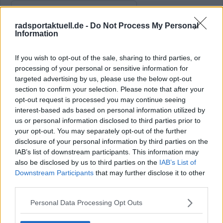
Beiträge des Autors ansehen
radsportaktuell.de -
Do Not Process My Personal
Information
If you wish to opt-out of the sale, sharing to third parties, or
Klatscht
0
processing of your personal or sensitive information for
Besucher
0
targeted advertising by us, please use the below opt-out
section to confirm your selection. Please note that after your
Vorheriger Artikel
Nächster Artikel
opt-out request is processed you may continue seeing
Dorian Godon krönt
"Menschenleben
interest-based ads based on personal information utilized by
sich nach
stehen auf dem Spiel“
us or personal information disclosed to third parties prior to
emotionalem Sieg
– Fahrer bei
your opt-out. You may separately opt-out of the further
zum französischen
italienischer
disclosure of your personal information by third parties on the
Meister: "Ich wurde
Meisterschaft von
IAB’s list of downstream participants. This information may
vom Publikum
Jury-Fahrzeug
also be disclosed by us to third parties on the
IAB’s List of
getragen"
angefahren
Downstream Participants
that may further disclose it to other
third parties.
Personal Data Processing Opt Outs