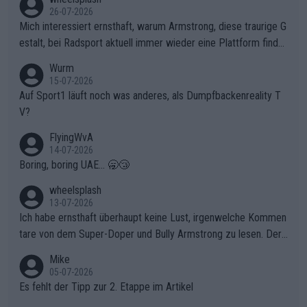
ganze Team auch mental stark zu machen und konkret am Erf
26-07-2026
olg teilzuhaben, ist ihm ganz hoch anzurechnen. Das ist ein Zei
Mich interessiert ernsthaft, warum Armstrong, diese traurige G
chen weit über den Radsport hinaus.
estalt, bei Radsport aktuell immer wieder eine Plattform finde
t. Könnte mir die Redaktion diese Frage beantworten?
Wurm
15-07-2026
Auf Sport1 läuft noch was anderes, als Dumpfbackenreality T
V?
FlyingWvA
14-07-2026
Boring, boring UAE... 🥱😴
wheelsplash
13-07-2026
Ich habe ernsthaft überhaupt keine Lust, irgenwelche Kommen
tare von dem Super-Doper und Bully Armstrong zu lesen. Der
Typ ist so was von daneben. Er kann seine Meinung haben, abe
Mike
r die gehört nicht in dieses Medium!
05-07-2026
Es fehlt der Tipp zur 2. Etappe im Artikel