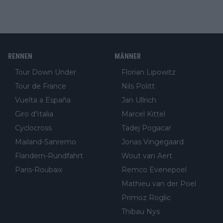
RENNEN
MÄNNER
Tour Down Under
Florian Lipowitz
Tour de France
Nils Politt
Vuelta a España
Jan Ullrich
Giro d'Italia
Marcel Kittel
Cyclocross
Tadej Pogacar
Mailand-Sanremo
Jonas Vingegaard
Flandern-Rundfahrt
Wout van Aert
Paris-Roubaix
Remco Evenepoel
Mathieu van der Poel
Primoz Roglic
Thibau Nys