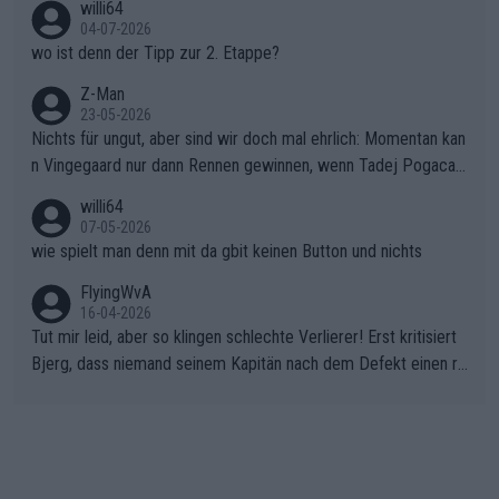
willi64
04-07-2026
wo ist denn der Tipp zur 2. Etappe?
Z-Man
23-05-2026
Nichts für ungut, aber sind wir doch mal ehrlich: Momentan kan
n Vingegaard nur dann Rennen gewinnen, wenn Tadej Pogacar
nicht mitfährt!!!
willi64
07-05-2026
wie spielt man denn mit da gbit keinen Button und nichts
FlyingWvA
16-04-2026
Tut mir leid, aber so klingen schlechte Verlierer! Erst kritisiert
Bjerg, dass niemand seinem Kapitän nach dem Defekt einen ro
ten Teppich ausrollt. Dann schimpft Pogacar selber über seine
"Shimano-Schubkarre", ehe Morgado denkt, dass der Weltmeis
ter mit einem platten Reifen ins Velodrome einfuhr. Schlechter
Stil!!! Insbesondere, wenn man sich die Rennsituation vor dem
Defekt anschaut - wer andern eine Grube gräbt, fällt selbst hin