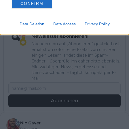
CONFIRM
Data Deletion
Data Access
Privacy Policy
Jetzt kostenlos den RadsportAktuell-
Newsletter abonnieren!
Nachdem du auf „Abonnieren“ geklickt hast,
erhältst du sofort eine E-Mail von uns. Bei
einigen Lesern landet diese im Spam-
Ordner – überprüfe ihn daher bitte ebenfalls.
Alle wichtigen News, Ergebnisse und
Rennvorschauen – täglich kompakt per E-
Mail.
Abonnieren
Nic Gayer
Redakteur