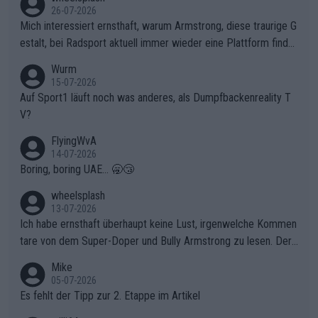
ganze Team auch mental stark zu machen und konkret am Erf
26-07-2026
olg teilzuhaben, ist ihm ganz hoch anzurechnen. Das ist ein Zei
Mich interessiert ernsthaft, warum Armstrong, diese traurige G
chen weit über den Radsport hinaus.
estalt, bei Radsport aktuell immer wieder eine Plattform finde
t. Könnte mir die Redaktion diese Frage beantworten?
Wurm
15-07-2026
Auf Sport1 läuft noch was anderes, als Dumpfbackenreality T
V?
FlyingWvA
14-07-2026
Boring, boring UAE... 🥱😴
wheelsplash
13-07-2026
Ich habe ernsthaft überhaupt keine Lust, irgenwelche Kommen
tare von dem Super-Doper und Bully Armstrong zu lesen. Der
Typ ist so was von daneben. Er kann seine Meinung haben, abe
Mike
r die gehört nicht in dieses Medium!
05-07-2026
Es fehlt der Tipp zur 2. Etappe im Artikel