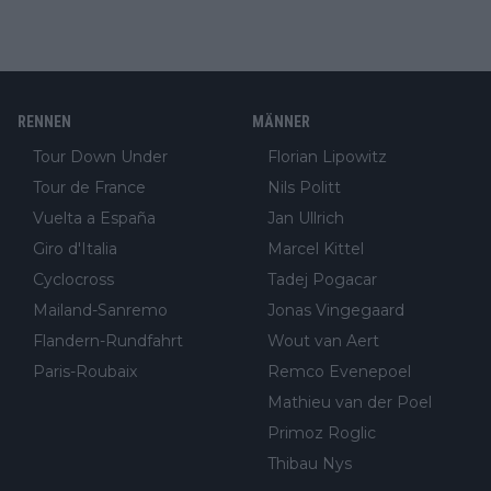
RENNEN
MÄNNER
Tour Down Under
Florian Lipowitz
Tour de France
Nils Politt
Vuelta a España
Jan Ullrich
Giro d'Italia
Marcel Kittel
Cyclocross
Tadej Pogacar
Mailand-Sanremo
Jonas Vingegaard
Flandern-Rundfahrt
Wout van Aert
Paris-Roubaix
Remco Evenepoel
Mathieu van der Poel
Primoz Roglic
Thibau Nys