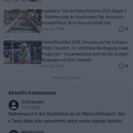
Ergebnisse Tour de France Femmes 2026, Etappe 5
– Vollering siegt an chaotischem Tag, distanziert
Ferrand-Prévot, doch Reusser behält Gelb
0
Aug 05, 17:58
Poland-Rundfahrt 2026: Vorschau auf die 4. Etappe,
Profile, Favoriten, TV- und Online-Übertragung sowie
Prognosen – Gesamtwertung steht auf der einzigen
Bergetappe vor dem Umbruch
0
Aug 05, 18:53
Mehr Artikel
Aktuelle Kommentare
Schtrampler
29-07-2026
Radrennsport in den Rundfahrten ist ein Mannschaftssport. Das
s Tadej dabei alles unternimmt, nebst seinen eigenen Ambition
en, gegenüber seinen Helfern Solidarität zu zeigen und so das
wheelsplash