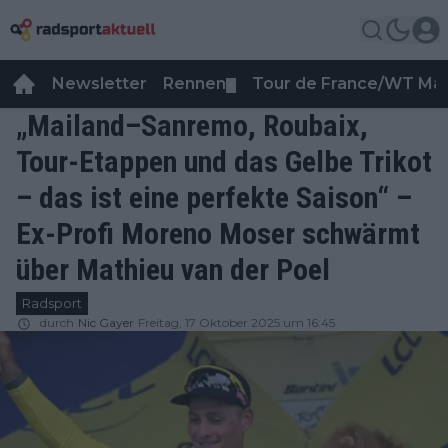
Newsletter
Rennen
Tour de France/WT Ma
▼
„Mailand–Sanremo, Roubaix,
Tour-Etappen und das Gelbe Trikot
– das ist eine perfekte Saison“ –
Ex-Profi Moreno Moser schwärmt
über Mathieu van der Poel
Radsport
durch
Nic Gayer
Freitag, 17 Oktober 2025 um 16:45