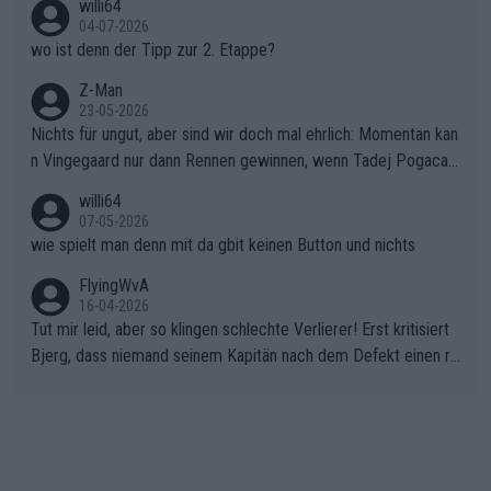
willi64
04-07-2026
wo ist denn der Tipp zur 2. Etappe?
Z-Man
23-05-2026
Nichts für ungut, aber sind wir doch mal ehrlich: Momentan kan
n Vingegaard nur dann Rennen gewinnen, wenn Tadej Pogacar
nicht mitfährt!!!
willi64
07-05-2026
wie spielt man denn mit da gbit keinen Button und nichts
FlyingWvA
16-04-2026
Tut mir leid, aber so klingen schlechte Verlierer! Erst kritisiert
Bjerg, dass niemand seinem Kapitän nach dem Defekt einen ro
ten Teppich ausrollt. Dann schimpft Pogacar selber über seine
"Shimano-Schubkarre", ehe Morgado denkt, dass der Weltmeis
ter mit einem platten Reifen ins Velodrome einfuhr. Schlechter
Stil!!! Insbesondere, wenn man sich die Rennsituation vor dem
Defekt anschaut - wer andern eine Grube gräbt, fällt selbst hin