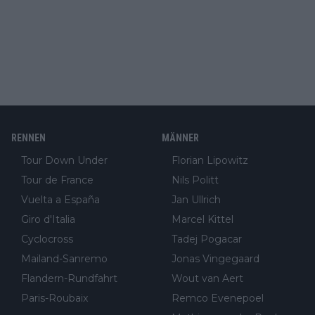
RENNEN
MÄNNER
Tour Down Under
Florian Lipowitz
Tour de France
Nils Politt
Vuelta a España
Jan Ullrich
Giro d'Italia
Marcel Kittel
Cyclocross
Tadej Pogacar
Mailand-Sanremo
Jonas Vingegaard
Flandern-Rundfahrt
Wout van Aert
Paris-Roubaix
Remco Evenepoel