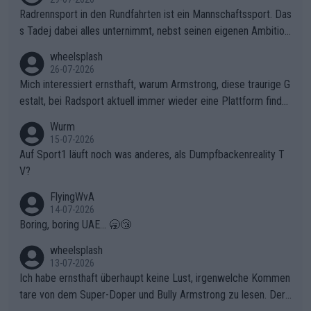
Radrennsport in den Rundfahrten ist ein Mannschaftssport. Das
s Tadej dabei alles unternimmt, nebst seinen eigenen Ambition
en, gegenüber seinen Helfern Solidarität zu zeigen und so das
wheelsplash
ganze Team auch mental stark zu machen und konkret am Erf
26-07-2026
olg teilzuhaben, ist ihm ganz hoch anzurechnen. Das ist ein Zei
Mich interessiert ernsthaft, warum Armstrong, diese traurige G
chen weit über den Radsport hinaus.
estalt, bei Radsport aktuell immer wieder eine Plattform finde
t. Könnte mir die Redaktion diese Frage beantworten?
Wurm
15-07-2026
Auf Sport1 läuft noch was anderes, als Dumpfbackenreality T
V?
FlyingWvA
14-07-2026
Boring, boring UAE... 🥱😴
wheelsplash
13-07-2026
Ich habe ernsthaft überhaupt keine Lust, irgenwelche Kommen
tare von dem Super-Doper und Bully Armstrong zu lesen. Der