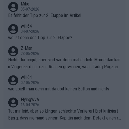
Typ ist so was von daneben. Er kann seine Meinung haben, abe
Mike
r die gehört nicht in dieses Medium!
05-07-2026
Es fehlt der Tipp zur 2. Etappe im Artikel
willi64
04-07-2026
wo ist denn der Tipp zur 2. Etappe?
Z-Man
23-05-2026
Nichts für ungut, aber sind wir doch mal ehrlich: Momentan kan
n Vingegaard nur dann Rennen gewinnen, wenn Tadej Pogacar
nicht mitfährt!!!
willi64
07-05-2026
wie spielt man denn mit da gbit keinen Button und nichts
FlyingWvA
16-04-2026
Tut mir leid, aber so klingen schlechte Verlierer! Erst kritisiert
Bjerg, dass niemand seinem Kapitän nach dem Defekt einen ro
ten Teppich ausrollt. Dann schimpft Pogacar selber über seine