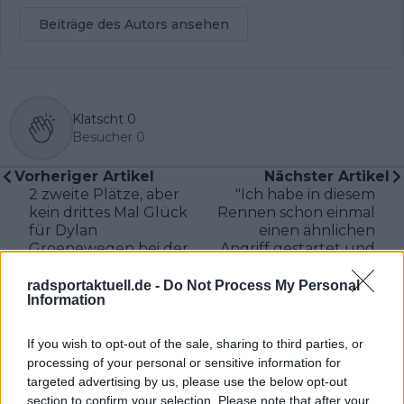
Beiträge des Autors ansehen
Klatscht
0
Besucher
0
Vorheriger Artikel
Nächster Artikel
2 zweite Plätze, aber
"Ich habe in diesem
kein drittes Mal Glück
Rennen schon einmal
für Dylan
einen ähnlichen
Groenewegen bei der
Angriff gestartet und
AlUla Tour: "Wir
wurde 300 Meter vor
wollten den Sieg, aber
dem Ziel eingeholt" -
radsportaktuell.de -
Do Not Process My Personal
Information
es ist wie es ist"
Mauro Schmid
gewinnt sein erstes
WT-Tagesrennen in
If you wish to opt-out of the sale, sharing to third parties, or
Australien
processing of your personal or sensitive information for
targeted advertising by us, please use the below opt-out
section to confirm your selection. Please note that after your