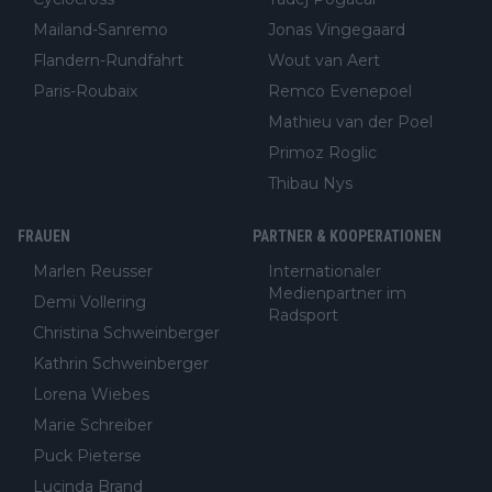
Mailand-Sanremo
Jonas Vingegaard
Flandern-Rundfahrt
Wout van Aert
Paris-Roubaix
Remco Evenepoel
Mathieu van der Poel
Primoz Roglic
Thibau Nys
FRAUEN
PARTNER & KOOPERATIONEN
Marlen Reusser
Internationaler
Medienpartner im
Demi Vollering
Radsport
Christina Schweinberger
Kathrin Schweinberger
Lorena Wiebes
Marie Schreiber
Puck Pieterse
Lucinda Brand