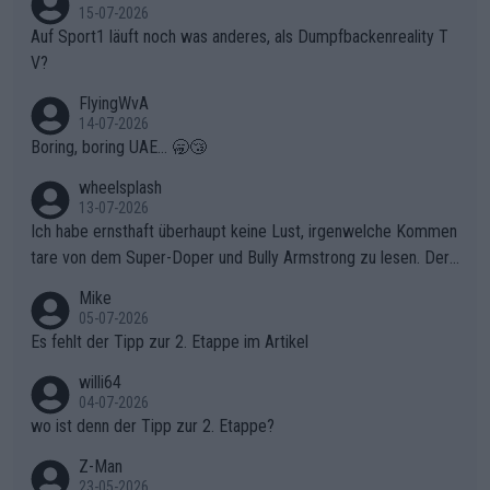
15-07-2026
Auf Sport1 läuft noch was anderes, als Dumpfbackenreality T
V?
FlyingWvA
14-07-2026
Boring, boring UAE... 🥱😴
wheelsplash
13-07-2026
Ich habe ernsthaft überhaupt keine Lust, irgenwelche Kommen
tare von dem Super-Doper und Bully Armstrong zu lesen. Der
Typ ist so was von daneben. Er kann seine Meinung haben, abe
Mike
r die gehört nicht in dieses Medium!
05-07-2026
Es fehlt der Tipp zur 2. Etappe im Artikel
willi64
04-07-2026
wo ist denn der Tipp zur 2. Etappe?
Z-Man
23-05-2026