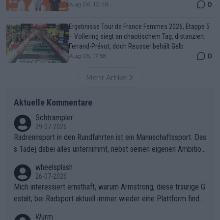
0
Aug 06, 10:48
Ergebnisse Tour de France Femmes 2026, Etappe 5
– Vollering siegt an chaotischem Tag, distanziert
Ferrand-Prévot, doch Reusser behält Gelb
0
Aug 05, 17:58
Mehr Artikel
Aktuelle Kommentare
Schtrampler
29-07-2026
Radrennsport in den Rundfahrten ist ein Mannschaftssport. Das
s Tadej dabei alles unternimmt, nebst seinen eigenen Ambition
en, gegenüber seinen Helfern Solidarität zu zeigen und so das
wheelsplash
ganze Team auch mental stark zu machen und konkret am Erf
26-07-2026
olg teilzuhaben, ist ihm ganz hoch anzurechnen. Das ist ein Zei
Mich interessiert ernsthaft, warum Armstrong, diese traurige G
chen weit über den Radsport hinaus.
estalt, bei Radsport aktuell immer wieder eine Plattform finde
t. Könnte mir die Redaktion diese Frage beantworten?
Wurm