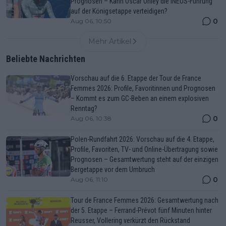
Prognosen – Kann Oscar Onley die INEOS-Führung
auf der Königsetappe verteidigen?
0
Aug 06, 10:50
Mehr Artikel
Beliebte Nachrichten
Vorschau auf die 6. Etappe der Tour de France
Femmes 2026: Profile, Favoritinnen und Prognosen
– Kommt es zum GC-Beben an einem explosiven
Renntag?
0
Aug 06, 10:38
Polen-Rundfahrt 2026: Vorschau auf die 4. Etappe,
Profile, Favoriten, TV- und Online-Übertragung sowie
Prognosen – Gesamtwertung steht auf der einzigen
Bergetappe vor dem Umbruch
0
Aug 06, 11:10
Tour de France Femmes 2026: Gesamtwertung nach
der 5. Etappe – Ferrand-Prévot fünf Minuten hinter
Reusser, Vollering verkürzt den Rückstand