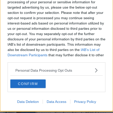
processing of your personal or sensitive information for
Gerade In
targeted advertising by us, please use the below opt-out
section to confirm your selection. Please note that after your
Medizinischer Bericht und Aufgaben Tour de France
opt-out request is processed you may continue seeing
Femmes 2026 Etappe 5 - Hannah Ludwig nicht am
interest-based ads based on personal information utilized by
Start – Noemi Rüegg auf der 5. Etappe von Motorrad
us or personal information disclosed to third parties prior to
angefahren
your opt-out. You may separately opt-out of the further
0
Aug 06, 11:58
disclosure of your personal information by third parties on the
IAB’s list of downstream participants. This information may
Jury und Strafen Tour de France Femmes 2026
also be disclosed by us to third parties on the
IAB’s List of
Etappe 5 - Neben dem Zeitverlust kassiert Pauline
Downstream Participants
that may further disclose it to other
Ferrand-Prévot auch noch eine Geldstrafe
third parties.
0
Aug 06, 11:52
Personal Data Processing Opt Outs
Polen-Rundfahrt 2026: Vorschau auf die 4. Etappe,
Profile, Favoriten, TV- und Online-Übertragung sowie
Prognosen – Gesamtwertung steht auf der einzigen
CONFIRM
Bergetappe vor dem Umbruch
0
Aug 06, 11:10
Data Deletion
Data Access
Privacy Policy
Vuelta a Burgos 2026: Vorschau auf die 3. Etappe,
Profile, Favoriten, TV- und Online-Übertragung sowie