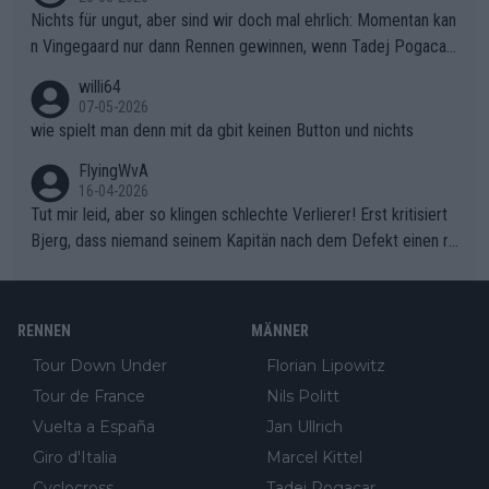
Nichts für ungut, aber sind wir doch mal ehrlich: Momentan kan
n Vingegaard nur dann Rennen gewinnen, wenn Tadej Pogacar
nicht mitfährt!!!
willi64
07-05-2026
wie spielt man denn mit da gbit keinen Button und nichts
FlyingWvA
16-04-2026
Tut mir leid, aber so klingen schlechte Verlierer! Erst kritisiert
Bjerg, dass niemand seinem Kapitän nach dem Defekt einen ro
ten Teppich ausrollt. Dann schimpft Pogacar selber über seine
"Shimano-Schubkarre", ehe Morgado denkt, dass der Weltmeis
ter mit einem platten Reifen ins Velodrome einfuhr. Schlechter
RENNEN
MÄNNER
Stil!!! Insbesondere, wenn man sich die Rennsituation vor dem
Tour Down Under
Florian Lipowitz
Defekt anschaut - wer andern eine Grube gräbt, fällt selbst hin
Tour de France
Nils Politt
ein.
Vuelta a España
Jan Ullrich
Giro d'Italia
Marcel Kittel
Cyclocross
Tadej Pogacar