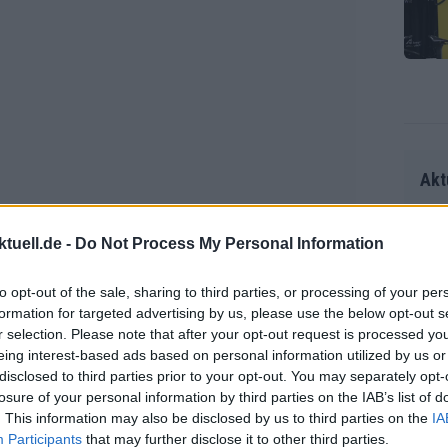
Akt
tuell.de -
Do Not Process My Personal Information
Als 
Seku
to opt-out of the sale, sharing to third parties, or processing of your per
ring
wei frühen Sprint-Erfolgen dessen
formation for targeted advertising by us, please use the below opt-out s
olle
r selection. Please note that after your opt-out request is processed y
s Giros hat den Wettbewerb auf deutlich
und 
Radr
eing interest-based ads based on personal information utilized by us or
r erneut ein Tag, an dem Soudal -
er F
ss T
disclosed to third parties prior to your opt-out. You may separately opt-
riff
e verteidigen musste, das kaum
losure of your personal information by third parties on the IAB’s list of
onen
Die 
. This information may also be disclosed by us to third parties on the
IA
as g
Participants
that may further disclose it to other third parties.
as e
Erfo