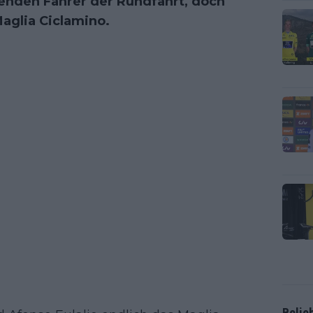
enden Fahrer der Rundfahrt, doch
aglia Ciclamino.
Belie