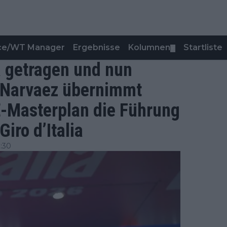
nce/WT Manager
Ergebnisse
Kolumnen
Startliste
▼
a getragen und nun
n Narvaez übernimmt
Masterplan die Führung
iro d’Italia
:30