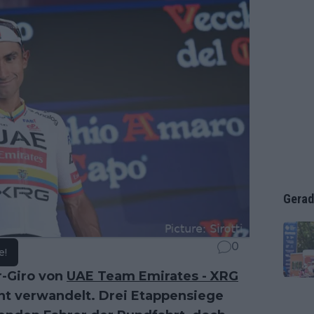
Gerad
0
e!
r-Giro von
UAE Team Emirates - XRG
t verwandelt. Drei Etappensiege