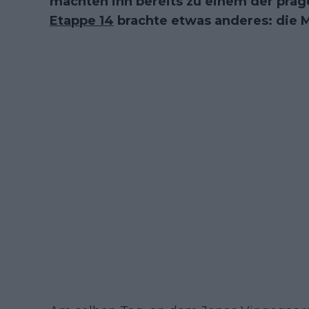
machten ihn bereits zu einem der präg
Etappe 14
brachte etwas anderes: die M