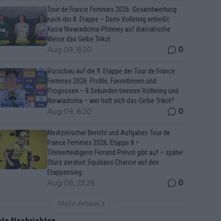
Tour de France Femmes 2026: Gesamtwertung
nach der 8. Etappe – Demi Vollering entreißt
Kasia Niewiadoma-Phinney auf dramatische
Weise das Gelbe Trikot
0
Aug 09, 8:20
Vorschau auf die 9. Etappe der Tour de France
Femmes 2026: Profile, Favoritinnen und
Prognosen – 8 Sekunden trennen Vollering und
Niewiadoma – wer holt sich das Gelbe Trikot?
0
Aug 09, 8:20
Medizinischer Bericht und Aufgaben Tour de
France Femmes 2026, Etappe 8 –
Titelverteidigerin Ferrand-Prévot gibt auf – später
Sturz zerstört Squibans Chance auf den
Etappensieg
0
Aug 08, 23:29
Mehr Artikel
bte Nachrichten