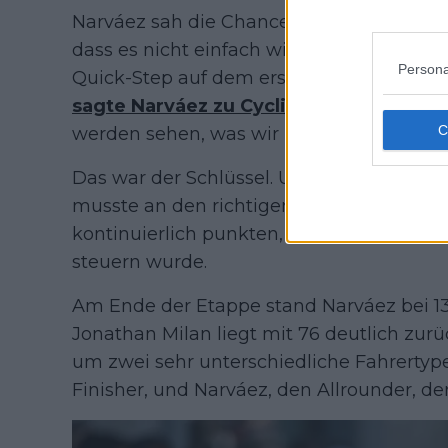
Narváez sah die Chance schon vor dem Sta
dass es nicht einfach wird, aber dass es mö
Persona
Quick-Step auf dem ersten Anstieg einen 
sagte Narváez zu Cycling Pro Net.
„Es wi
werden sehen, was wir in der Schlusswo
Das war der Schlüssel. UAE brauchte kei
musste an den richtigen Stellen bleiben,
kontinuierlich punkten, während Migni
steuern wurde.
Am Ende der Etappe stand Narváez bei 13
Jonathan Milan liegt mit 76 deutlich zur
um zwei sehr unterschiedliche Fahrertype
Finisher, und Narváez, den Allrounder, de