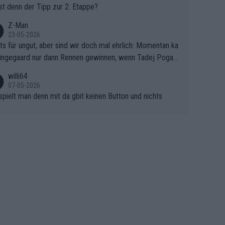
Wendepunkt dieser Tour in die Geschichte eingehen. Wen
st denn der Tipp zur 2. Etappe?
n bei so einem harten Aufstieg einmal den Moment verpa
und der Konkurrentin die "zweite Luft" schenkt, ist der Sc
Z-Man
23-05-2026
n am Berg kaum noch zu reparieren.Vor uns liegt nun das
ts für ungut, aber sind wir doch mal ehrlich: Momentan ka
e Finale Richtung Nizza. Niewiadoma hat psychologisch O
ingegaard nur dann Rennen gewinnen, wenn Tadej Pogaca
asser, aber SD Worx und Vollering müssen jetzt All-In ge
ht mitfährt!!!
 (gregmann)
willi64
07-05-2026
spielt man denn mit da gbit keinen Button und nichts