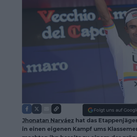
Folgt uns auf Googl
Jhonatan Narváez
hat das Etappenjäge
in einen eigenen Kampf ums Klassemen