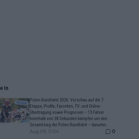
e In
Polen-Rundfahrt 2026: Vorschau auf die 7.
Etappe, Profile, Favoriten, TV- und Online-
Übertragung sowie Prognosen – 13 Fahrer
innerhalb von 38 Sekunden kämpfen um den
Gesamtsieg der Polen-Rundfahrt – darunter
Marco Brenner und Jan Christen
0
Aug 09, 11:04