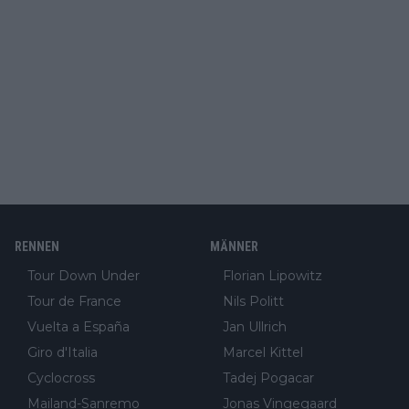
RENNEN
MÄNNER
Tour Down Under
Florian Lipowitz
Tour de France
Nils Politt
Vuelta a España
Jan Ullrich
Giro d'Italia
Marcel Kittel
Cyclocross
Tadej Pogacar
Mailand-Sanremo
Jonas Vingegaard