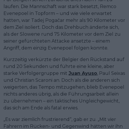
laufen. Die Mannschaft war stark besetzt, Remco
Evenepoel in Topform – und wie viele erwartet
hatten, war Tadej Pogačar mehr als 90 Kilometer vor
dem Ziel isoliert. Doch das Drehbuch änderte sich,
als der Slowene rund 75 Kilometer vor dem Ziel zu
seiner gefürchteten Attacke ansetzte – einem
Angriff, dem einzig Evenepoel folgen konnte.
Kurzzeitig verkürzte der Belgier den Rückstand auf
rund 20 Sekunden und führte eine kleine, aber
starke Verfolgergruppe mit
Juan Ayuso
, Paul Seixas
und Christian Scaroni an. Doch als die anderen sich
weigerten, das Tempo mitzugehen, blieb Evenepoel
nichts anderes übrig, als die Führungsarbeit allein
zu übernehmen – ein taktisches Ungleichgewicht,
das sich am Ende als fatal erwies.
„Es war ziemlich frustrierend“, gab er zu. „Mit vier
Fahrern im Rücken- und Gegenwind hätten wir ihn