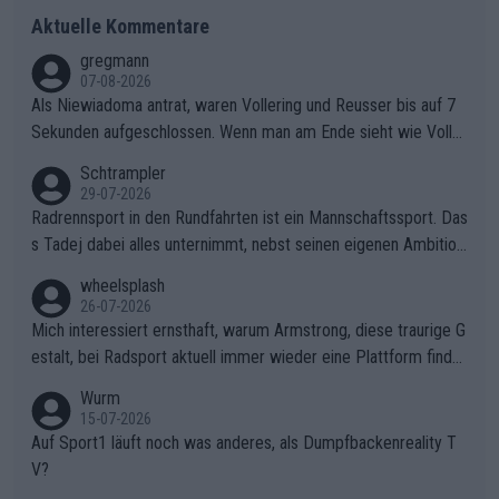
Aktuelle Kommentare
gregmann
07-08-2026
Als Niewiadoma antrat, waren Vollering und Reusser bis auf 7
Sekunden aufgeschlossen. Wenn man am Ende sieht wie Voller
ing Reusser hat stehen lassen, ist es unverständlich, wieso Voll
Schtrampler
ering die 7 Sekunden zu Niewiadoma nicht geschlossen hat un
29-07-2026
d den Abstand hat anwachsen lassen. Ein schwerer taktischer
Radrennsport in den Rundfahrten ist ein Mannschaftssport. Das
Fehler, der den Tour Sieg kosten wird.Diese Beobachtung trifft
s Tadej dabei alles unternimmt, nebst seinen eigenen Ambition
den taktischen Kern dieser dramatischen Etappe perfekt. Die
en, gegenüber seinen Helfern Solidarität zu zeigen und so das
wheelsplash
Zögerlichkeit von Demi Vollering in diesem Moment war das e
ganze Team auch mental stark zu machen und konkret am Erf
26-07-2026
ntscheidende Puzzleteil, das Katarzyna Niewiadoma die Tür z
olg teilzuhaben, ist ihm ganz hoch anzurechnen. Das ist ein Zei
Mich interessiert ernsthaft, warum Armstrong, diese traurige G
um Gelben Trikot geöffnet hat.Das taktische Dilemma am Mon
chen weit über den Radsport hinaus.
estalt, bei Radsport aktuell immer wieder eine Plattform finde
t VentouxDie psychologische Falle: Vollering spekulierte in die
t. Könnte mir die Redaktion diese Frage beantworten?
Wurm
ser Phase darauf, dass Marlen Reusser im Gelben Trikot die N
15-07-2026
achführarbeit leistet, um ihre Gesamtführung zu verteidigen.De
Auf Sport1 läuft noch was anderes, als Dumpfbackenreality T
r Pokereinsatz: Anstatt die verbleibenden 7 Sekunden sofort s
V?
elbst zuzufahren, verließ sich Vollering zu lange auf die Tempo