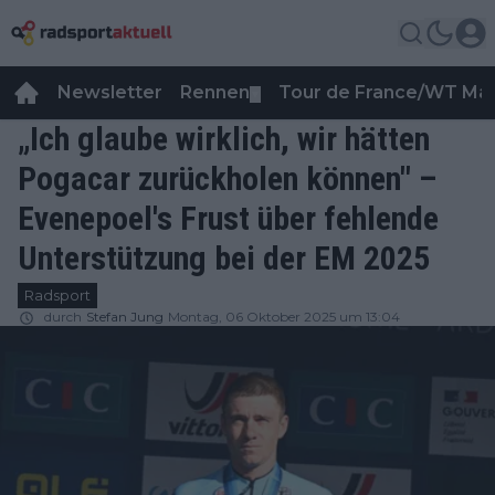
Newsletter
Rennen
Tour de France/WT Ma
▼
„Ich glaube wirklich, wir hätten
Pogacar zurückholen können" –
Evenepoel's Frust über fehlende
Unterstützung bei der EM 2025
Radsport
durch
Stefan Jung
Montag, 06 Oktober 2025 um 13:04