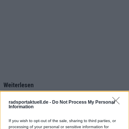
Weiterlesen
Ergebnisse 2025 EM
radsportaktuell.de -
Do Not Process My Personal
Straßenrennen Männer | Pogacar
Information
dominiert mit Solosieg - Auch
der 19-jährige Franzose Seixas
If you wish to opt-out of the sale, sharing to third parties, or
steht auf dem Podium
processing of your personal or sensitive information for