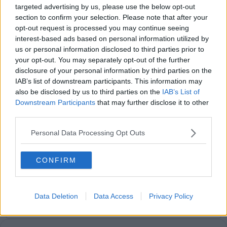
„Wollte Evenepoel im Kampf um
targeted advertising by us, please use the below opt-out
section to confirm your selection. Please note that after your
den EM-Sieg helfen" – Ayuso
opt-out request is processed you may continue seeing
vergebliche Jagd auf Pogacar
interest-based ads based on personal information utilized by
us or personal information disclosed to third parties prior to
your opt-out. You may separately opt-out of the further
disclosure of your personal information by third parties on the
Jetzt kostenlos den RadsportAktuell-
IAB’s list of downstream participants. This information may
Newsletter abonnieren!
also be disclosed by us to third parties on the
IAB’s List of
Nachdem du auf „Abonnieren“ geklickt hast,
Downstream Participants
that may further disclose it to other
erhältst du sofort eine E-Mail von uns. Bei
third parties.
einigen Lesern landet diese im Spam-
Ordner – überprüfe ihn daher bitte ebenfalls.
Personal Data Processing Opt Outs
Alle wichtigen News, Ergebnisse und
Rennvorschauen – täglich kompakt per E-
Mail.
CONFIRM
Data Deletion
Data Access
Privacy Policy
Abonnieren