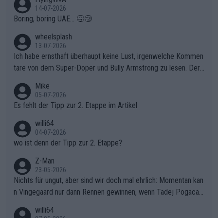
14-07-2026
Boring, boring UAE... 🥱😴
wheelsplash
13-07-2026
Ich habe ernsthaft überhaupt keine Lust, irgenwelche Kommen
tare von dem Super-Doper und Bully Armstrong zu lesen. Der
Typ ist so was von daneben. Er kann seine Meinung haben, abe
Mike
r die gehört nicht in dieses Medium!
05-07-2026
Es fehlt der Tipp zur 2. Etappe im Artikel
willi64
04-07-2026
wo ist denn der Tipp zur 2. Etappe?
Z-Man
23-05-2026
Nichts für ungut, aber sind wir doch mal ehrlich: Momentan kan
n Vingegaard nur dann Rennen gewinnen, wenn Tadej Pogacar
nicht mitfährt!!!
willi64