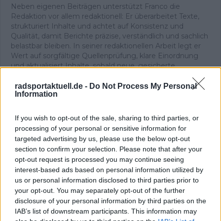
Neben eigenen Beiträgen unterstützt Franco die
Redaktion vor allem redaktionell: Er überarbeitet Texte,
strukturiert Inhalte und achtet auf Konsistenz und
Qualität, damit Berichte präzise, verständlich und sachlich
belastbar bleiben. In seiner redaktionellen Arbeit legt er
Wert auf sorgfältige Quellenprüfung, klare Einordnung
und aktualisiert Inhalte, sobald neue, gesicherte
Informationen vorliegen.
radsportaktuell.de -
Do Not Process My Personal
Beiträge des Autors ansehen
Information
If you wish to opt-out of the sale, sharing to third parties, or
processing of your personal or sensitive information for
targeted advertising by us, please use the below opt-out
Klatscht
0
section to confirm your selection. Please note that after your
Besucher
0
opt-out request is processed you may continue seeing
interest-based ads based on personal information utilized by
Vorheriger Artikel
Nächster Artikel
us or personal information disclosed to third parties prior to
Der „neue Pogacar“?
Die Anforderungen
your opt-out. You may separately opt-out of the further
Nein, aber „ich kann
eines Radprofis
disclosure of your personal information by third parties on the
eine Menge von Tadej
führen zu
IAB’s list of downstream participants. This information may
lernen", sagt der
Frühpensionierungen,