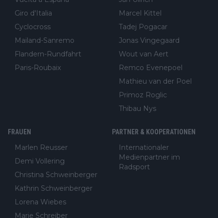
Giro d'Italia
Marcel Kittel
Cyclocross
Tadej Pogacar
Mailand-Sanremo
Jonas Vingegaard
Flandern-Rundfahrt
Wout van Aert
Paris-Roubaix
Remco Evenepoel
Mathieu van der Poel
Primoz Roglic
Thibau Nys
FRAUEN
PARTNER & KOOPERATIONEN
Marlen Reusser
Internationaler
Medienpartner im
Demi Vollering
Radsport
Christina Schweinberger
Kathrin Schweinberger
Lorena Wiebes
Marie Schreiber