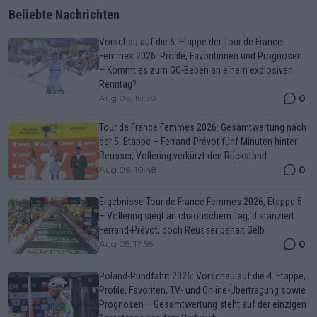
Beliebte Nachrichten
Vorschau auf die 6. Etappe der Tour de France
Femmes 2026: Profile, Favoritinnen und Prognosen
– Kommt es zum GC-Beben an einem explosiven
Renntag?
0
Aug 06, 10:38
Tour de France Femmes 2026: Gesamtwertung nach
der 5. Etappe – Ferrand-Prévot fünf Minuten hinter
Reusser, Vollering verkürzt den Rückstand
0
Aug 06, 10:48
Ergebnisse Tour de France Femmes 2026, Etappe 5
– Vollering siegt an chaotischem Tag, distanziert
Ferrand-Prévot, doch Reusser behält Gelb
0
Aug 05, 17:58
Poland-Rundfahrt 2026: Vorschau auf die 4. Etappe,
Profile, Favoriten, TV- und Online-Übertragung sowie
Prognosen – Gesamtwertung steht auf der einzigen