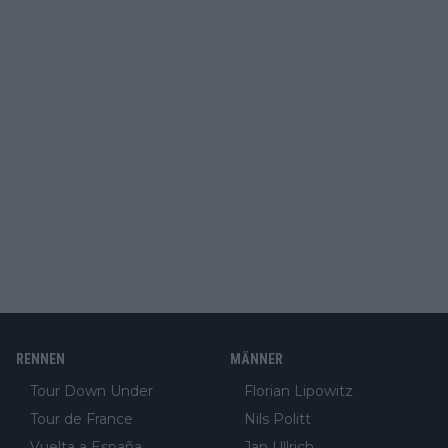
RENNEN
MÄNNER
Tour Down Under
Florian Lipowitz
Tour de France
Nils Politt
Vuelta a España
Jan Ullrich