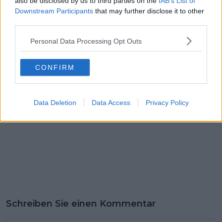
also be disclosed by us to third parties on the
IAB’s List of
slowenische Meister
argumentiert der
Downstream Participants
that may further disclose it to other
Jakob Omrzel
Visma-Fahrer -
third parties.
„Irgendwann habe ich
angefangen,
Personal Data Processing Opt Outs
Familienessen
abzulehnen"
CONFIRM
Data Deletion
Data Access
Privacy Policy
Schreiben Sie einen Kommentar