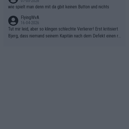
07-05-2026
wie spielt man denn mit da gbit keinen Button und nichts
FlyingWvA
16-04-2026
Tut mir leid, aber so klingen schlechte Verlierer! Erst kritisiert
Bjerg, dass niemand seinem Kapitän nach dem Defekt einen ro
ten Teppich ausrollt. Dann schimpft Pogacar selber über seine
"Shimano-Schubkarre", ehe Morgado denkt, dass der Weltmeis
ter mit einem platten Reifen ins Velodrome einfuhr. Schlechter
Stil!!! Insbesondere, wenn man sich die Rennsituation vor dem
Defekt anschaut - wer andern eine Grube gräbt, fällt selbst hin
ein.