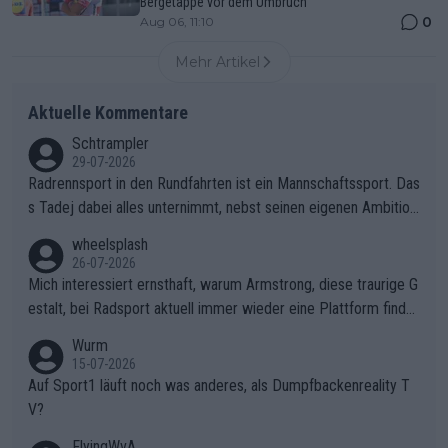
Bergetappe vor dem Umbruch
0
Aug 06, 11:10
Mehr Artikel
Aktuelle Kommentare
Schtrampler
29-07-2026
Radrennsport in den Rundfahrten ist ein Mannschaftssport. Das
s Tadej dabei alles unternimmt, nebst seinen eigenen Ambition
en, gegenüber seinen Helfern Solidarität zu zeigen und so das
wheelsplash
ganze Team auch mental stark zu machen und konkret am Erf
26-07-2026
olg teilzuhaben, ist ihm ganz hoch anzurechnen. Das ist ein Zei
Mich interessiert ernsthaft, warum Armstrong, diese traurige G
chen weit über den Radsport hinaus.
estalt, bei Radsport aktuell immer wieder eine Plattform finde
t. Könnte mir die Redaktion diese Frage beantworten?
Wurm
15-07-2026
Auf Sport1 läuft noch was anderes, als Dumpfbackenreality T
V?
FlyingWvA