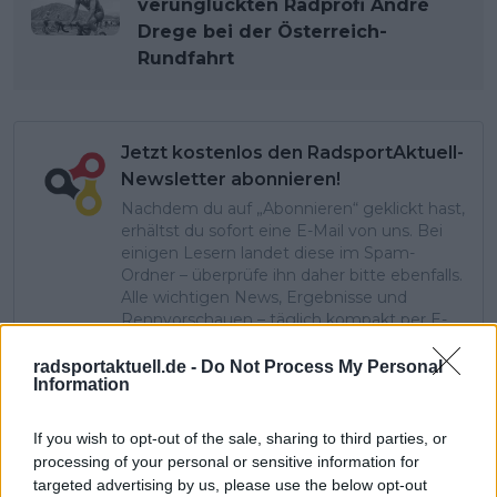
verunglückten Radprofi André
Drege bei der Österreich-
Rundfahrt
Jetzt kostenlos den RadsportAktuell-
Newsletter abonnieren!
Nachdem du auf „Abonnieren“ geklickt hast,
erhältst du sofort eine E-Mail von uns. Bei
einigen Lesern landet diese im Spam-
Ordner – überprüfe ihn daher bitte ebenfalls.
Alle wichtigen News, Ergebnisse und
Rennvorschauen – täglich kompakt per E-
Mail.
radsportaktuell.de -
Do Not Process My Personal
Information
Abonnieren
If you wish to opt-out of the sale, sharing to third parties, or
processing of your personal or sensitive information for
targeted advertising by us, please use the below opt-out