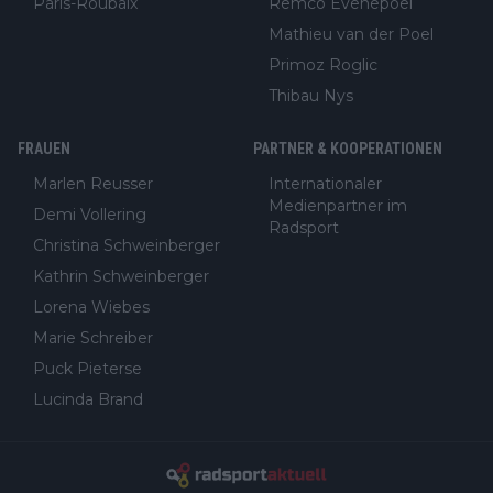
Paris-Roubaix
Remco Evenepoel
Mathieu van der Poel
Primoz Roglic
Thibau Nys
FRAUEN
PARTNER & KOOPERATIONEN
Marlen Reusser
Internationaler
Medienpartner im
Demi Vollering
Radsport
Christina Schweinberger
Kathrin Schweinberger
Lorena Wiebes
Marie Schreiber
Puck Pieterse
Lucinda Brand