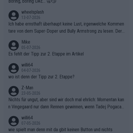
Boring, boring UAE... 🥱😴
finden und den Vorsprung in der gnadenlosen Windpassage de
s Berges kontinuierlich auszubauen.Die Quittung im FinaleReus
wheelsplash
sers Einbruch: Erst als Reusser komplett einbrach, übernahm V
13-07-2026
ollering die Initiative.Zu spätes Erwachen: Zu diesem Zeitpunkt
Ich habe ernsthaft überhaupt keine Lust, irgenwelche Kommen
war das Loch zu Niewiadoma bereits zu groß, um es im Allein
tare von dem Super-Doper und Bully Armstrong zu lesen. Der
gang auf den steilen Schlusskilometern noch einmal zu schließ
Typ ist so was von daneben. Er kann seine Meinung haben, abe
Mike
en.Teurer Sekundenpoker: Die Quittung sind nun 15 Sekunden
r die gehört nicht in dieses Medium!
05-07-2026
Rückstand im Gesamtklassement – ein Polster, das Niewiado
Es fehlt der Tipp zur 2. Etappe im Artikel
ma vor der Schlussetappe nach Nizza alle Trümpfe in die Hand
willi64
gibt. Diese Etappe wird sicher als der psychologische Wendep
04-07-2026
unkt dieser Tour in die Geschichte eingehen. Wenn man bei so
wo ist denn der Tipp zur 2. Etappe?
einem harten Aufstieg einmal den Moment verpasst und der K
onkurrentin die "zweite Luft" schenkt, ist der Schaden am Ber
Z-Man
23-05-2026
g kaum noch zu reparieren.Vor uns liegt nun das große Finale R
Nichts für ungut, aber sind wir doch mal ehrlich: Momentan kan
ichtung Nizza. Niewiadoma hat psychologisch Oberwasser, ab
n Vingegaard nur dann Rennen gewinnen, wenn Tadej Pogacar
er SD Worx und Vollering müssen jetzt All-In gehen. (gregman
nicht mitfährt!!!
n)
willi64
07-05-2026
wie spielt man denn mit da gbit keinen Button und nichts