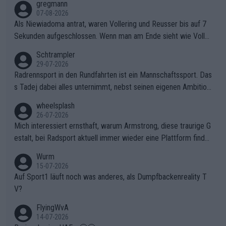
gregmann
07-08-2026
Als Niewiadoma antrat, waren Vollering und Reusser bis auf 7
Sekunden aufgeschlossen. Wenn man am Ende sieht wie Voller
ing Reusser hat stehen lassen, ist es unverständlich, wieso Voll
Schtrampler
ering die 7 Sekunden zu Niewiadoma nicht geschlossen hat un
29-07-2026
d den Abstand hat anwachsen lassen. Ein schwerer taktischer
Radrennsport in den Rundfahrten ist ein Mannschaftssport. Das
Fehler, der den Tour Sieg kosten wird.Diese Beobachtung trifft
s Tadej dabei alles unternimmt, nebst seinen eigenen Ambition
den taktischen Kern dieser dramatischen Etappe perfekt. Die
en, gegenüber seinen Helfern Solidarität zu zeigen und so das
wheelsplash
Zögerlichkeit von Demi Vollering in diesem Moment war das e
ganze Team auch mental stark zu machen und konkret am Erf
26-07-2026
ntscheidende Puzzleteil, das Katarzyna Niewiadoma die Tür z
olg teilzuhaben, ist ihm ganz hoch anzurechnen. Das ist ein Zei
Mich interessiert ernsthaft, warum Armstrong, diese traurige G
um Gelben Trikot geöffnet hat.Das taktische Dilemma am Mon
chen weit über den Radsport hinaus.
estalt, bei Radsport aktuell immer wieder eine Plattform finde
t VentouxDie psychologische Falle: Vollering spekulierte in die
t. Könnte mir die Redaktion diese Frage beantworten?
Wurm
ser Phase darauf, dass Marlen Reusser im Gelben Trikot die N
15-07-2026
achführarbeit leistet, um ihre Gesamtführung zu verteidigen.De
Auf Sport1 läuft noch was anderes, als Dumpfbackenreality T
r Pokereinsatz: Anstatt die verbleibenden 7 Sekunden sofort s
V?
elbst zuzufahren, verließ sich Vollering zu lange auf die Tempo
arbeit anderer.Niewiadomas Momentum: Niewiadoma nutzte g
FlyingWvA
enau diese Uneinigkeit im Verfolgerfeld, um ihren Rhythmus zu
14-07-2026