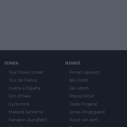
RENNEN
MÄNNER
Tour Down Under
Florian Lipowitz
Tour de France
Nils Politt
Vuelta a España
Jan Ullrich
Giro d'Italia
Marcel Kittel
Cyclocross
Tadej Pogacar
Mailand-Sanremo
Jonas Vingegaard
Flandern-Rundfahrt
Wout van Aert