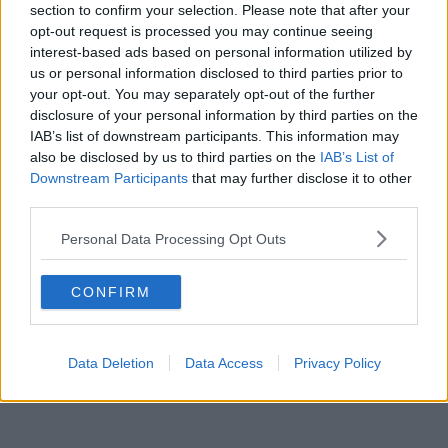
section to confirm your selection. Please note that after your
Stefan Jung
opt-out request is processed you may continue seeing
Redakteur
interest-based ads based on personal information utilized by
us or personal information disclosed to third parties prior to
Beiträge des Autors ansehen
your opt-out. You may separately opt-out of the further
disclosure of your personal information by third parties on the
IAB’s list of downstream participants. This information may
also be disclosed by us to third parties on the
IAB’s List of
Downstream Participants
that may further disclose it to other
Klatscht
0
Besucher
0
third parties.
Personal Data Processing Opt Outs
Vorheriger Artikel
Nächster Artikel
1998 – Als Marco
„Cyclocross muss
Pantani zur
Cyclocross bleiben“:
CONFIRM
Mythosfigur des
Cameron Mason
Radsports aufstieg
warnt vor
Verwässerung der
Disziplin durch MTB-
Data Deletion
Data Access
Privacy Policy
und Gravel-Elemente