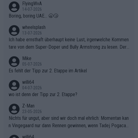
FlyingWvA
14-07-2026
Boring, boring UAE... 🥱😴
wheelsplash
13-07-2026
Ich habe ernsthaft überhaupt keine Lust, irgenwelche Kommen
tare von dem Super-Doper und Bully Armstrong zu lesen. Der
Typ ist so was von daneben. Er kann seine Meinung haben, abe
Mike
r die gehört nicht in dieses Medium!
05-07-2026
Es fehlt der Tipp zur 2. Etappe im Artikel
willi64
04-07-2026
wo ist denn der Tipp zur 2. Etappe?
Z-Man
23-05-2026
Nichts für ungut, aber sind wir doch mal ehrlich: Momentan kan
n Vingegaard nur dann Rennen gewinnen, wenn Tadej Pogacar
nicht mitfährt!!!
willi64