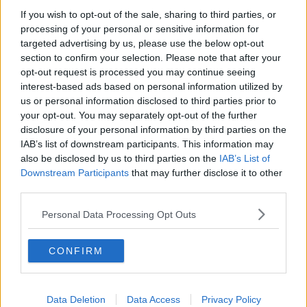
Rennvorschauen – täglich kompakt per E-
If you wish to opt-out of the sale, sharing to third parties, or
Mail.
processing of your personal or sensitive information for
targeted advertising by us, please use the below opt-out
section to confirm your selection. Please note that after your
Abonnieren
opt-out request is processed you may continue seeing
interest-based ads based on personal information utilized by
us or personal information disclosed to third parties prior to
your opt-out. You may separately opt-out of the further
Oliver Ried
disclosure of your personal information by third parties on the
Redakteur
IAB’s list of downstream participants. This information may
Oliver Ried ist seit Anfang 2025 Redakteur bei
also be disclosed by us to third parties on the
IAB’s List of
Radsportaktuell.de. Er berichtet dort über den
Downstream Participants
that may further disclose it to other
professionellen Radsport und begleitet das Geschehen
third parties.
von der WorldTour bis zu wichtigen nationalen und
internationalen Rennen. Sein Schwerpunkt liegt auf
Personal Data Processing Opt Outs
aktuellen Rennberichten, Einordnungen und
Hintergrundtexten, mit denen er sportliche
Entwicklungen im Peloton verständlich und präzise
CONFIRM
erklärt. Bei großen Renntagen arbeitet er zudem mit
Live-Formaten, um das Geschehen fortlaufend zu
dokumentieren und zeitnah einzuordnen.
Data Deletion
Data Access
Privacy Policy
Oliver ist in Würzburg stationiert. Neben seiner