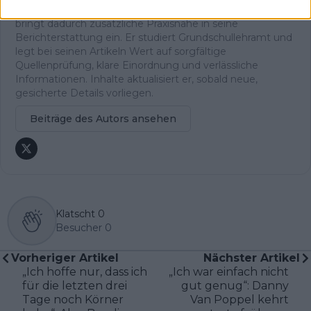
redaktionellen Arbeit ist er sportlich selbst aktiv und
bringt dadurch zusätzliche Praxisnähe in seine
Berichterstattung ein. Er studiert Grundschullehramt und
legt bei seinen Artikeln Wert auf sorgfältige
Quellenprüfung, klare Einordnung und verlässliche
Informationen. Inhalte aktualisiert er, sobald neue,
gesicherte Details vorliegen.
Beiträge des Autors ansehen
Klatscht
0
Besucher
0
Vorheriger Artikel
Nächster Artikel
„Ich hoffe nur, dass ich
„Ich war einfach nicht
für die letzten drei
gut genug“: Danny
Tage noch Körner
Van Poppel kehrt