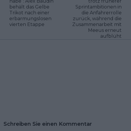
habe“: Alex Baudin
trotz früherer
behält das Gelbe
Sprintambitionen in
Trikot nach einer
die Anfahrerrolle
erbarmungslosen
zurück, während die
vierten Etappe
Zusammenarbeit mit
Meeus erneut
aufblüht
Schreiben Sie einen Kommentar