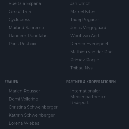
Vuelta a España
Jan Ullrich
Giro d'Italia
Marcel Kittel
Cyclocross
Tadej Pogacar
Mailand-Sanremo
Jonas Vingegaard
Flandern-Rundfahrt
Wout van Aert
Paris-Roubaix
Remco Evenepoel
Mathieu van der Poel
Primoz Roglic
Thibau Nys
FRAUEN
PARTNER & KOOPERATIONEN
Marlen Reusser
Internationaler
Medienpartner im
Demi Vollering
Radsport
Christina Schweinberger
Kathrin Schweinberger
Lorena Wiebes