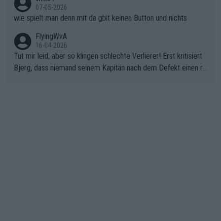
07-05-2026
wie spielt man denn mit da gbit keinen Button und nichts
FlyingWvA
16-04-2026
Tut mir leid, aber so klingen schlechte Verlierer! Erst kritisiert
Bjerg, dass niemand seinem Kapitän nach dem Defekt einen ro
ten Teppich ausrollt. Dann schimpft Pogacar selber über seine
"Shimano-Schubkarre", ehe Morgado denkt, dass der Weltmeis
ter mit einem platten Reifen ins Velodrome einfuhr. Schlechter
Stil!!! Insbesondere, wenn man sich die Rennsituation vor dem
Defekt anschaut - wer andern eine Grube gräbt, fällt selbst hin
ein.