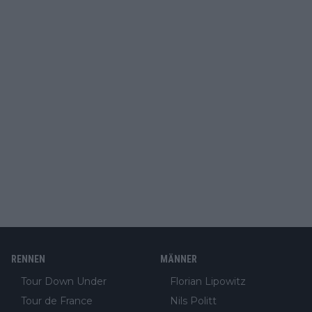
RENNEN
MÄNNER
Tour Down Under
Florian Lipowitz
Tour de France
Nils Politt