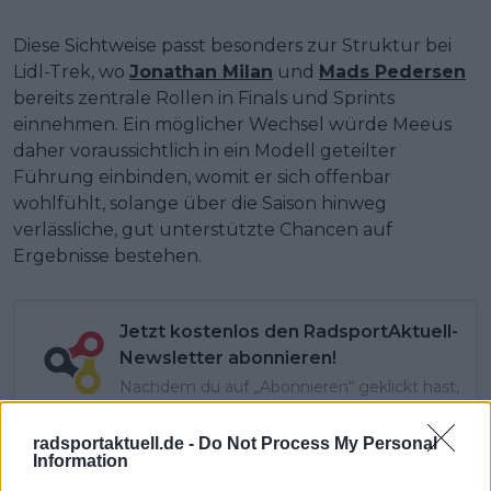
Diese Sichtweise passt besonders zur Struktur bei
Lidl-Trek, wo
Jonathan Milan
und
Mads Pedersen
bereits zentrale Rollen in Finals und Sprints
einnehmen. Ein möglicher Wechsel würde Meeus
daher voraussichtlich in ein Modell geteilter
Führung einbinden, womit er sich offenbar
wohlfühlt, solange über die Saison hinweg
verlässliche, gut unterstützte Chancen auf
Ergebnisse bestehen.
Jetzt kostenlos den RadsportAktuell-
Newsletter abonnieren!
Nachdem du auf „Abonnieren“ geklickt hast,
erhältst du sofort eine E-Mail von uns. Bei
einigen Lesern landet diese im Spam-
radsportaktuell.de -
Do Not Process My Personal
Ordner – überprüfe ihn daher bitte ebenfalls.
Information
Alle wichtigen News, Ergebnisse und