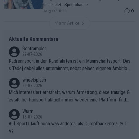
in die letzte Sprintchance
0
Aug 07, 11:32
Mehr Artikel
Aktuelle Kommentare
Schtrampler
29-07-2026
Radrennsport in den Rundfahrten ist ein Mannschaftssport. Das
s Tadej dabei alles unternimmt, nebst seinen eigenen Ambition
en, gegenüber seinen Helfern Solidarität zu zeigen und so das
wheelsplash
ganze Team auch mental stark zu machen und konkret am Erf
26-07-2026
olg teilzuhaben, ist ihm ganz hoch anzurechnen. Das ist ein Zei
Mich interessiert ernsthaft, warum Armstrong, diese traurige G
chen weit über den Radsport hinaus.
estalt, bei Radsport aktuell immer wieder eine Plattform finde
t. Könnte mir die Redaktion diese Frage beantworten?
Wurm
15-07-2026
Auf Sport1 läuft noch was anderes, als Dumpfbackenreality T
V?