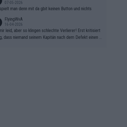
07-05-2026
spielt man denn mit da gbit keinen Button und nichts
FlyingWvA
16-04-2026
mir leid, aber so klingen schlechte Verlierer! Erst kritisiert
g, dass niemand seinem Kapitän nach dem Defekt einen r
 Teppich ausrollt. Dann schimpft Pogacar selber über sei
Shimano-Schubkarre", ehe Morgado denkt, dass der Welt
ter mit einem platten Reifen ins Velodrome einfuhr. Schle
r Stil!!! Insbesondere, wenn man sich die Rennsituation vo
m Defekt anschaut - wer andern eine Grube gräbt, fällt sel
hinein.