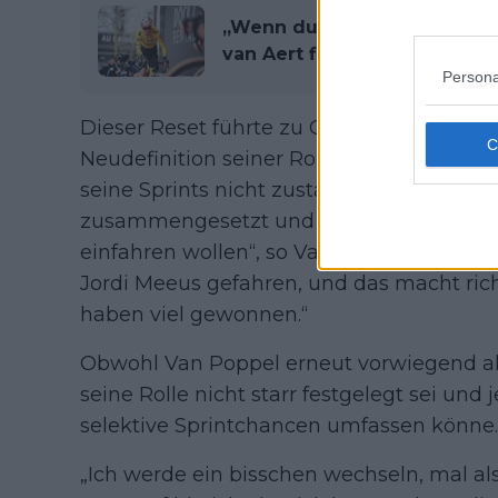
„Wenn du solche Jungs für di
van Aert findet seine Sprint
Persona
Dieser Reset führte zu Gesprächen mit
Neudefinition seiner Rolle im Team, zumal
seine Sprints nicht zustande kam. „Dann
zusammengesetzt und wir sagten, dass wi
einfahren wollen“, so Van Poppel. „In de
Jordi Meeus gefahren, und das macht richt
haben viel gewonnen.“
Obwohl Van Poppel erneut vorwiegend als 
seine Rolle nicht starr festgelegt sei und
selektive Sprintchancen umfassen könne.
„Ich werde ein bisschen wechseln, mal als 