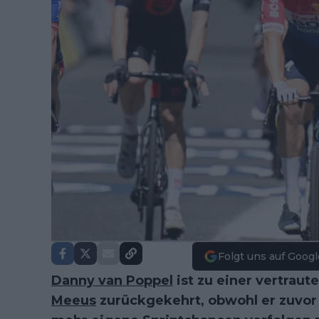
Folgt uns auf Googl
Danny van Poppel
ist zu einer vertraute
Meeus
zurückgekehrt, obwohl er zuvor