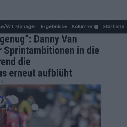
nce/WT Manager
Ergebnisse
Kolumnen
Startliste
▼
t genug“: Danny Van
r Sprintambitionen in die
rend die
s erneut aufblüht
:00