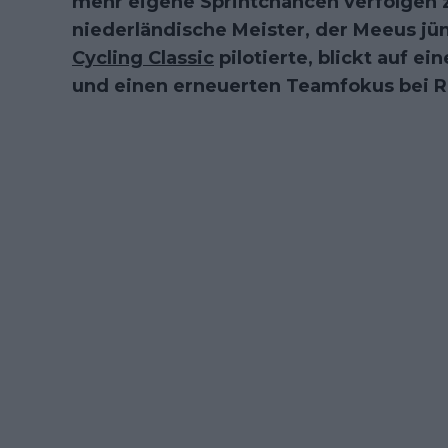
mehr eigene Sprintchancen verfolgen z
niederländische Meister, der Meeus jü
Cycling Classic
pilotierte, blickt auf e
und einen erneuerten Teamfokus bei Re