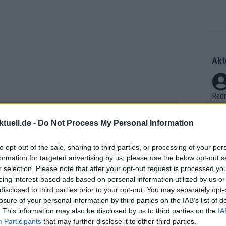
Akt
Radr
ss T
onen
tuell.de -
Do Not Process My Personal Information
as g
Erfo
Mich
to opt-out of the sale, sharing to third parties, or processing of your per
Zeic
formation for targeted advertising by us, please use the below opt-out s
Gest
e Van Poppel gegenüber
Wielerflits
. „Ich
r selection. Please note that after your opt-out request is processed y
et. 
. Das kann in einer Karriere passieren,
eing interest-based ads based on personal information utilized by us or
disclosed to third parties prior to your opt-out. You may separately opt-
Auf 
losure of your personal information by third parties on the IAB’s list of
V?
. This information may also be disclosed by us to third parties on the
IA
Participants
that may further disclose it to other third parties.