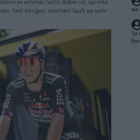
 Wenn er einmal nicht dabei ist, sprinte
wie 
tieren. Seit einigen Wochen läuft es sehr
Tut 
Bjer
oten
ne "
meis
chte
r de
bst 