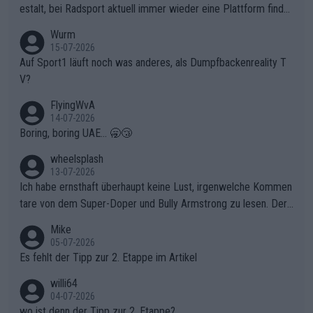
chen weit über den Radsport hinaus.
estalt, bei Radsport aktuell immer wieder eine Plattform finde
t. Könnte mir die Redaktion diese Frage beantworten?
Wurm
15-07-2026
Auf Sport1 läuft noch was anderes, als Dumpfbackenreality T
V?
FlyingWvA
14-07-2026
Boring, boring UAE... 🥱😴
wheelsplash
13-07-2026
Ich habe ernsthaft überhaupt keine Lust, irgenwelche Kommen
tare von dem Super-Doper und Bully Armstrong zu lesen. Der
Typ ist so was von daneben. Er kann seine Meinung haben, abe
Mike
r die gehört nicht in dieses Medium!
05-07-2026
Es fehlt der Tipp zur 2. Etappe im Artikel
willi64
04-07-2026
wo ist denn der Tipp zur 2. Etappe?