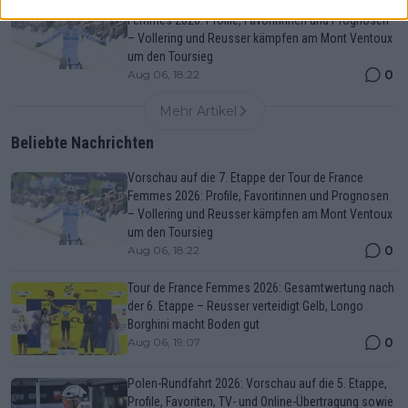
Vorschau auf die 7. Etappe der Tour de France
Femmes 2026: Profile, Favoritinnen und Prognosen
– Vollering und Reusser kämpfen am Mont Ventoux
um den Toursieg
0
Aug 06, 18:22
Mehr Artikel
Beliebte Nachrichten
Vorschau auf die 7. Etappe der Tour de France
Femmes 2026: Profile, Favoritinnen und Prognosen
– Vollering und Reusser kämpfen am Mont Ventoux
um den Toursieg
0
Aug 06, 18:22
Tour de France Femmes 2026: Gesamtwertung nach
der 6. Etappe – Reusser verteidigt Gelb, Longo
Borghini macht Boden gut
0
Aug 06, 19:07
Polen-Rundfahrt 2026: Vorschau auf die 5. Etappe,
Profile, Favoriten, TV- und Online-Übertragung sowie