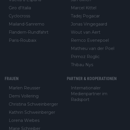
Giro d'Italia
Marcel Kittel
Cyclocross
Tadej Pogacar
Mailand-Sanremo
Jonas Vingegaard
Flandern-Rundfahrt
Wout van Aert
Paris-Roubaix
Remco Evenepoel
Mathieu van der Poel
Primoz Roglic
Thibau Nys
FRAUEN
PARTNER & KOOPERATIONEN
Marlen Reusser
Internationaler
Medienpartner im
Demi Vollering
Radsport
Christina Schweinberger
Kathrin Schweinberger
Lorena Wiebes
Marie Schreiber