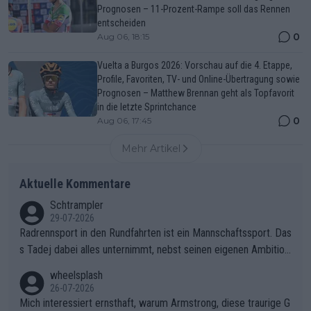
Prognosen – 11-Prozent-Rampe soll das Rennen
entscheiden
0
Aug 06, 18:15
Vuelta a Burgos 2026: Vorschau auf die 4. Etappe,
Profile, Favoriten, TV- und Online-Übertragung sowie
Prognosen – Matthew Brennan geht als Topfavorit
in die letzte Sprintchance
0
Aug 06, 17:45
Mehr Artikel
Aktuelle Kommentare
Schtrampler
29-07-2026
Radrennsport in den Rundfahrten ist ein Mannschaftssport. Das
s Tadej dabei alles unternimmt, nebst seinen eigenen Ambition
en, gegenüber seinen Helfern Solidarität zu zeigen und so das
wheelsplash
ganze Team auch mental stark zu machen und konkret am Erf
26-07-2026
olg teilzuhaben, ist ihm ganz hoch anzurechnen. Das ist ein Zei
Mich interessiert ernsthaft, warum Armstrong, diese traurige G