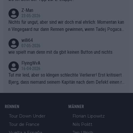
Z-Man
23-05-2026
Nichts für ungut, aber sind wir doch mal ehrlich: Momentan kan
n Vingegaard nur dann Rennen gewinnen, wenn Tadej Pogacar
nicht mitfährt!!!
willi64
07-05-2026
wie spielt man denn mit da gbit keinen Button und nichts
FlyingWvA
16-04-2026
Tut mir leid, aber so klingen schlechte Verlierer! Erst kritisiert
Bjerg, dass niemand seinem Kapitän nach dem Defekt einen ro
ten Teppich ausrollt. Dann schimpft Pogacar selber über seine
"Shimano-Schubkarre", ehe Morgado denkt, dass der Weltmeis
ter mit einem platten Reifen ins Velodrome einfuhr. Schlechter
RENNEN
MÄNNER
Stil!!! Insbesondere, wenn man sich die Rennsituation vor dem
Tour Down Under
Florian Lipowitz
Defekt anschaut - wer andern eine Grube gräbt, fällt selbst hin
Tour de France
Nils Politt
ein.
Vuelta a España
Jan Ullrich