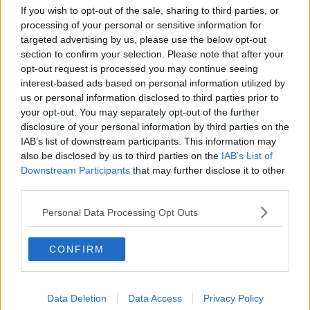
If you wish to opt-out of the sale, sharing to third parties, or
processing of your personal or sensitive information for
Mehr Artikel
targeted advertising by us, please use the below opt-out
section to confirm your selection. Please note that after your
Gerade In
opt-out request is processed you may continue seeing
interest-based ads based on personal information utilized by
Jury und Strafen Tour de France Femmes 2026,
us or personal information disclosed to third parties prior to
Etappe 6 – Geldstrafe für Lotte Kopecky wegen
your opt-out. You may separately opt-out of the further
„Sticky Bottle“
disclosure of your personal information by third parties on the
0
Aug 06, 20:02
IAB’s list of downstream participants. This information may
also be disclosed by us to third parties on the
IAB’s List of
Medizinischer Bericht und Aufgaben Tour de France
Downstream Participants
that may further disclose it to other
Femmes 2026, Etappe 6 – vier Fahrerinnen nicht
third parties.
mehr im Rennen, auch Yara Kastelijn ausgeschieden
0
Aug 06, 19:26
Personal Data Processing Opt Outs
Tour de France Femmes 2026: Gesamtwertung nach
CONFIRM
der 6. Etappe – Reusser verteidigt Gelb, Longo
Borghini macht Boden gut
0
Aug 06, 19:07
Data Deletion
Data Access
Privacy Policy