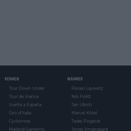
RENNEN
MÄNNER
Tour Down Under
Florian Lipowitz
Tour de France
Nils Politt
Vuelta a España
Jan Ullrich
Giro d'Italia
Marcel Kittel
Cyclocross
Tadej Pogacar
Mailand-Sanremo
Jonas Vingegaard