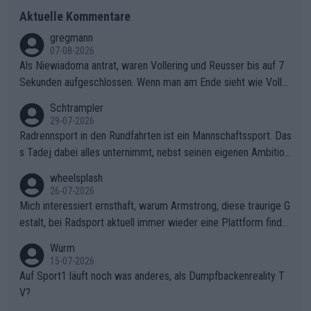
Aktuelle Kommentare
gregmann
07-08-2026
Als Niewiadoma antrat, waren Vollering und Reusser bis auf 7
Sekunden aufgeschlossen. Wenn man am Ende sieht wie Voller
ing Reusser hat stehen lassen, ist es unverständlich, wieso Voll
Schtrampler
ering die 7 Sekunden zu Niewiadoma nicht geschlossen hat un
29-07-2026
d den Abstand hat anwachsen lassen. Ein schwerer taktischer
Radrennsport in den Rundfahrten ist ein Mannschaftssport. Das
Fehler, der den Tour Sieg kosten wird.Diese Beobachtung trifft
s Tadej dabei alles unternimmt, nebst seinen eigenen Ambition
den taktischen Kern dieser dramatischen Etappe perfekt. Die
en, gegenüber seinen Helfern Solidarität zu zeigen und so das
wheelsplash
Zögerlichkeit von Demi Vollering in diesem Moment war das e
ganze Team auch mental stark zu machen und konkret am Erf
26-07-2026
ntscheidende Puzzleteil, das Katarzyna Niewiadoma die Tür z
olg teilzuhaben, ist ihm ganz hoch anzurechnen. Das ist ein Zei
Mich interessiert ernsthaft, warum Armstrong, diese traurige G
um Gelben Trikot geöffnet hat.Das taktische Dilemma am Mon
chen weit über den Radsport hinaus.
estalt, bei Radsport aktuell immer wieder eine Plattform finde
t VentouxDie psychologische Falle: Vollering spekulierte in die
t. Könnte mir die Redaktion diese Frage beantworten?
Wurm
ser Phase darauf, dass Marlen Reusser im Gelben Trikot die N
15-07-2026
achführarbeit leistet, um ihre Gesamtführung zu verteidigen.De
Auf Sport1 läuft noch was anderes, als Dumpfbackenreality T
r Pokereinsatz: Anstatt die verbleibenden 7 Sekunden sofort s
V?
elbst zuzufahren, verließ sich Vollering zu lange auf die Tempo