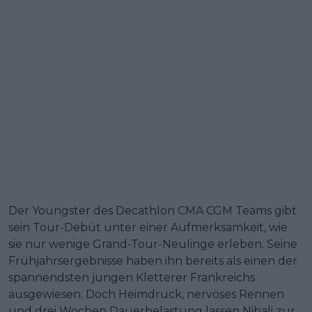
Der Youngster des Decathlon CMA CGM Teams gibt
sein Tour-Debüt unter einer Aufmerksamkeit, wie
sie nur wenige Grand-Tour-Neulinge erleben. Seine
Frühjahrsergebnisse haben ihn bereits als einen der
spannendsten jungen Kletterer Frankreichs
ausgewiesen. Doch Heimdruck, nervöses Rennen
und drei Wochen Dauerbelastung lassen Nibali zur