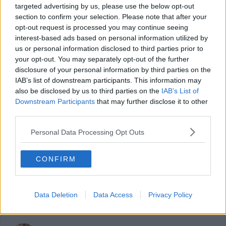
targeted advertising by us, please use the below opt-out
section to confirm your selection. Please note that after your
opt-out request is processed you may continue seeing
interest-based ads based on personal information utilized by
us or personal information disclosed to third parties prior to
your opt-out. You may separately opt-out of the further
Jetzt kostenlos den RadsportAktuell-
disclosure of your personal information by third parties on the
Newsletter abonnieren!
IAB’s list of downstream participants. This information may
also be disclosed by us to third parties on the
IAB’s List of
Nachdem du auf „Abonnieren“ geklickt hast,
Downstream Participants
that may further disclose it to other
erhältst du sofort eine E-Mail von uns. Bei
einigen Lesern landet diese im Spam-
third parties.
Ordner – überprüfe ihn daher bitte ebenfalls.
Personal Data Processing Opt Outs
Alle wichtigen News, Ergebnisse und
Rennvorschauen – täglich kompakt per E-
Mail.
CONFIRM
Abonnieren
Data Deletion
Data Access
Privacy Policy