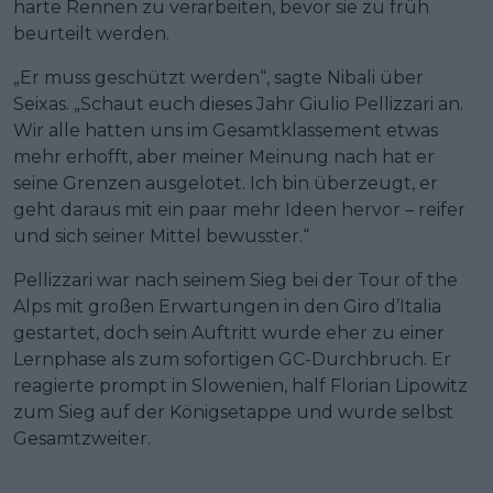
harte Rennen zu verarbeiten, bevor sie zu früh
beurteilt werden.
„Er muss geschützt werden“, sagte Nibali über
Seixas. „Schaut euch dieses Jahr Giulio Pellizzari an.
Wir alle hatten uns im Gesamtklassement etwas
mehr erhofft, aber meiner Meinung nach hat er
seine Grenzen ausgelotet. Ich bin überzeugt, er
geht daraus mit ein paar mehr Ideen hervor – reifer
und sich seiner Mittel bewusster.“
Pellizzari war nach seinem Sieg bei der Tour of the
Alps mit großen Erwartungen in den Giro d’Italia
gestartet, doch sein Auftritt wurde eher zu einer
Lernphase als zum sofortigen GC-Durchbruch. Er
reagierte prompt in Slowenien, half Florian Lipowitz
zum Sieg auf der Königsetappe und wurde selbst
Gesamtzweiter.