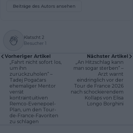
Beiträge des Autors ansehen
Klatscht
2
Besucher
1
Vorheriger Artikel
Nächster Artikel
„Fahrt nicht sofort los,
„An Hitzschlag kann
um ihn
man sogar sterben“ –
zurückzuholen“ –
Arzt warnt
Tadej Pogačars
eindringlich vor der
ehemaliger Mentor
Tour de France 2026
verrät
nach schockierendem
kontraintuitiven
Kollaps von Elisa
Remco-Evenepoel-
Longo Borghini
Plan, um den Tour-
de-France-Favoriten
zu schlagen