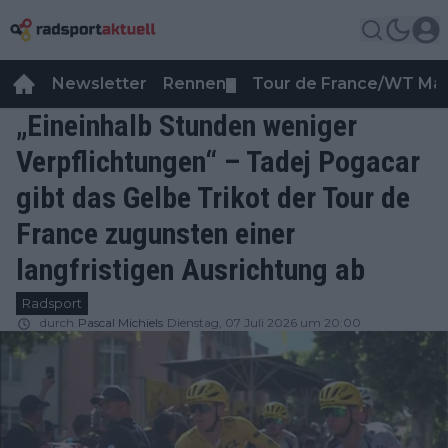
Newsletter
Rennen
Tour de France/WT Ma
▼
„Eineinhalb Stunden weniger
Verpflichtungen“ – Tadej Pogacar
gibt das Gelbe Trikot der Tour de
France zugunsten einer
langfristigen Ausrichtung ab
Radsport
durch
Pascal Michiels
Dienstag, 07 Juli 2026 um 20:00