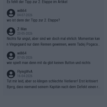
Es fehlt der Tipp zur 2. Etappe im Artikel
willi64
04-07-2026
wo ist denn der Tipp zur 2. Etappe?
Z-Man
23-05-2026
Nichts für ungut, aber sind wir doch mal ehrlich: Momentan kan
n Vingegaard nur dann Rennen gewinnen, wenn Tadej Pogacar
nicht mitfährt!!!
willi64
07-05-2026
wie spielt man denn mit da gbit keinen Button und nichts
FlyingWvA
16-04-2026
Tut mir leid, aber so klingen schlechte Verlierer! Erst kritisiert
Bjerg, dass niemand seinem Kapitän nach dem Defekt einen ro
ten Teppich ausrollt. Dann schimpft Pogacar selber über seine
"Shimano-Schubkarre", ehe Morgado denkt, dass der Weltmeis
ter mit einem platten Reifen ins Velodrome einfuhr. Schlechter