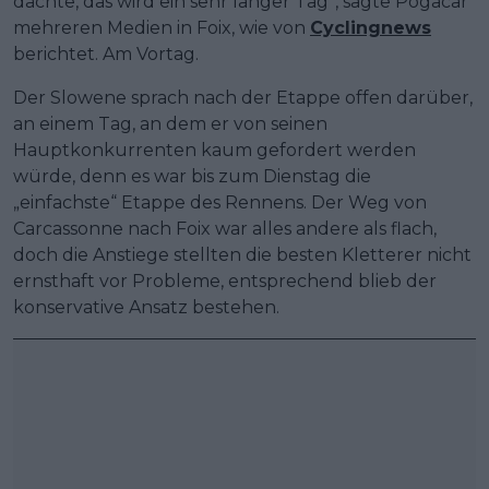
dachte, das wird ein sehr langer Tag“, sagte Pogacar
mehreren Medien in Foix, wie von
Cyclingnews
berichtet. Am Vortag.
Der Slowene sprach nach der Etappe offen darüber,
an einem Tag, an dem er von seinen
Hauptkonkurrenten kaum gefordert werden
würde, denn es war bis zum Dienstag die
„einfachste“ Etappe des Rennens. Der Weg von
Carcassonne nach Foix war alles andere als flach,
doch die Anstiege stellten die besten Kletterer nicht
ernsthaft vor Probleme, entsprechend blieb der
konservative Ansatz bestehen.