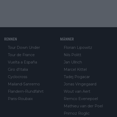
RENNEN
MÄNNER
Tour Down Under
Florian Lipowitz
Tour de France
Nils Politt
Vuelta a España
Jan Ullrich
Giro d'Italia
Marcel Kittel
Cyclocross
Tadej Pogacar
Mailand-Sanremo
Jonas Vingegaard
Flandern-Rundfahrt
Wout van Aert
Paris-Roubaix
Remco Evenepoel
Mathieu van der Poel
Primoz Roglic