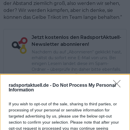
der Abstand ziemlich groß, also werden wir sehen,
oder? Wir werden kämpfen, aber ich denke, sie
können das Gelbe Trikot im Team lange behalten.“
Jetzt kostenlos den RadsportAktuell-
Newsletter abonnieren!
Nachdem du auf „Abonnieren“ geklickt hast,
erhältst du sofort eine E-Mail von uns. Bei
einigen Lesern landet diese im Spam-
Ordner – überprüfe ihn daher bitte ebenfalls.
Alle wichtigen News, Ergebnisse und
Rennvorschauen – täglich kompakt per E-
radsportaktuell.de -
Do Not Process My Personal
Mail.
Information
If you wish to opt-out of the sale, sharing to third parties, or
Abonnieren
processing of your personal or sensitive information for
targeted advertising by us, please use the below opt-out
section to confirm your selection. Please note that after your
opt-out request is processed you may continue seeing