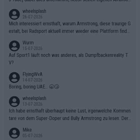
en, gegenüber seinen Helfern Solidarität zu zeigen und so das
wheelsplash
ganze Team auch mental stark zu machen und konkret am Erf
26-07-2026
olg teilzuhaben, ist ihm ganz hoch anzurechnen. Das ist ein Zei
Mich interessiert ernsthaft, warum Armstrong, diese traurige G
chen weit über den Radsport hinaus.
estalt, bei Radsport aktuell immer wieder eine Plattform finde
t. Könnte mir die Redaktion diese Frage beantworten?
Wurm
15-07-2026
Auf Sport1 läuft noch was anderes, als Dumpfbackenreality T
V?
FlyingWvA
14-07-2026
Boring, boring UAE... 🥱😴
wheelsplash
13-07-2026
Ich habe ernsthaft überhaupt keine Lust, irgenwelche Kommen
tare von dem Super-Doper und Bully Armstrong zu lesen. Der
Typ ist so was von daneben. Er kann seine Meinung haben, abe
Mike
r die gehört nicht in dieses Medium!
05-07-2026